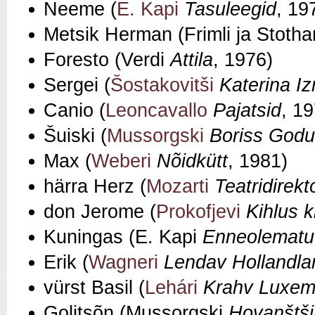
Neeme (
E. Kapi
Tasuleegid
, 19
Metsik Herman (Frimli ja Stotha
Foresto (Verdi
Attila
, 1976)
Sergei (
Šostakovitši
Katerina I
Canio (
Leoncavallo
Pajatsid
, 1
Šuiski (
Mussorgski
Boriss God
Max (
Weberi
Nõidkütt
, 1981)
härra Herz (
Mozarti
Teatridirekt
don Jerome (
Prokofjevi
Kihlus k
Kuningas (E. Kapi
Enneolematu
Erik (
Wagneri
Lendav Hollandla
vürst Basil (
Lehári
Krahv Luxem
Golitsõn (Mussorgski
Hovanštš