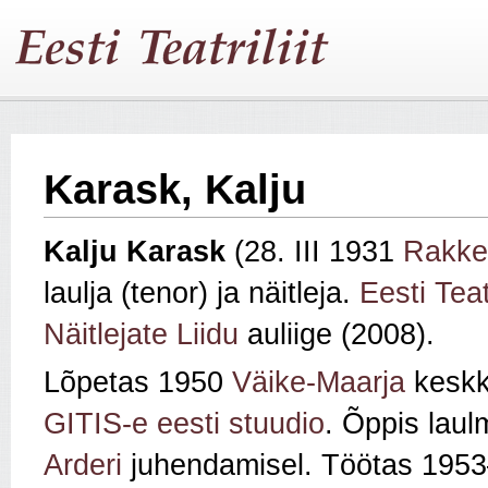
Karask, Kalju
Kalju Karask
(28. III 1931
Rakke
laulja (tenor) ja näitleja.
Eesti Teat
Näitlejate Liidu
auliige (2008).
Lõpetas 1950
Väike-Maarja
keskk
GITIS-e eesti stuudio
. Õppis laul
Arderi
juhendamisel. Töötas 195