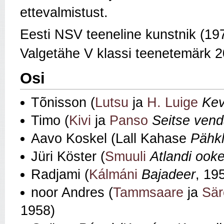
ettevalmistust.
Eesti NSV teeneline kunstnik (19
Valgetähe V klassi teenetemärk 2
Osi
Tõnisson (
Lutsu
ja
H. Luige
Ke
Timo (
Kivi
ja
Panso
Seitse ven
Aavo Koskel (Lall Kahase
Pähkl
Jüri Köster (
Smuuli
Atlandi ook
Radjami (
Kálmáni
Bajadeer
, 19
noor Andres (
Tammsaare
ja
Sär
1958)