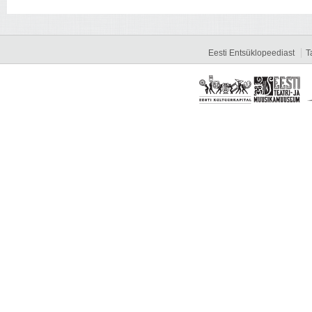
Eesti Entsüklopeediast
T