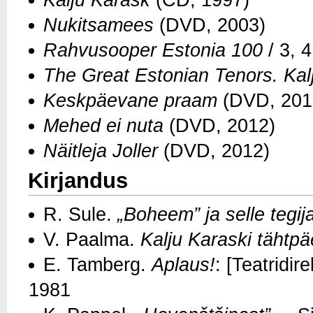
Kalju Karask
(CD, 1997)
Nukitsamees
(DVD, 2003)
Rahvusooper Estonia 100
/ 3, 4
The Great Estonian Tenors. Ka
Keskpäevane praam
(DVD, 201
Mehed ei nuta
(DVD, 2012)
Näitleja Joller
(DVD, 2012)
Kirjandus
R. Sule.
„Boheem” ja selle tegij
V. Paalma.
Kalju Karaski tähtp
E. Tamberg.
Aplaus!
: [Teatridi
1981