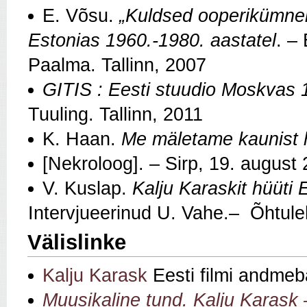
E. Võsu.
„Kuldsed ooperikümnen
Estonias 1960.-1980. aastatel
. –
Paalma. Tallinn, 2007
GITIS : Eesti stuudio Moskvas
Tuuling. Tallinn, 2011
K. Haan.
Me mäletame kaunist 
[Nekroloog]. – Sirp, 19. august
V. Kuslap.
Kalju Karaskit hüüti E
Intervjueerinud U. Vahe.– Õhtule
Välislinke
Kalju Karask
Eesti filmi andmeb
Muusikaline tund. Kalju Karask 