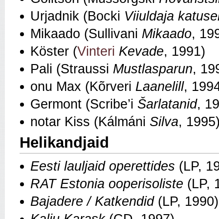
Urjadnik (Bocki
Viiuldaja katuse
Mikaado (Sullivani
Mikaado
, 19
Köster (
Vinteri
Kevade
, 1991)
Pali (Straussi
Mustlasparun
, 19
onu Max (Kõrveri
Laanelill
, 1994
Germont (Scribe’i
Šarlatanid
, 1
notar Kiss (Kálmáni
Silva
, 1995
Helikandjaid
Eesti lauljaid operettides
(LP, 1
RAT Estonia ooperisoliste
(LP, 
Bajadere / Katkendid
(LP, 1990)