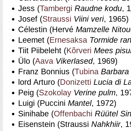
Jess (
Tambergi
Raudne kodu
, 
Josef (
Straussi
Viini veri
, 1965)
Célestin (Hervé
Mamzelle Nito
Leemet (
Ernesaksa
Tormide ra
Tiit Piibeleht (
Kõrveri
Mees pis
Ülo (
Aava
Vikerlased
, 1969)
Franz Bonnius (
Tubina
Barbara
lord Arturo (
Donizetti
Lucia di 
Peig (
Szokolay
Verine pulm
, 19
Luigi (Puccini
Mantel
, 1972)
Sinihabe (
Offenbachi
Rüütel Si
Eisenstein (Straussi
Nahkhiir
, 