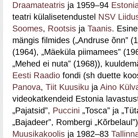
Draamateatris
ja 1959–94
Estoni
teatri külalisetendustel
NSV Liidu
Soomes
,
Rootsis
ja
Taanis
. Esine
mängis filmides („Andruse õnn” 
(1964), „Mäeküla piimamees” (19
„Mehed ei nuta” (1968)), kuuldem
Eesti Raadio
fondi (sh duette ko
Panova
,
Tiit Kuusiku
ja
Aino Külv
videokatkendeid Estonia lavastus
„Pajatsid”,
Puccini
„Tosca” ja „Tüt
„Bajadeer”, Rombergi „Kõrbelaul
Muusikakoolis
ja 1982–83
Tallinn