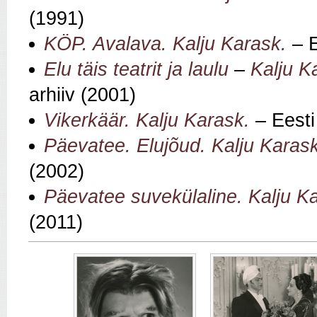
(1991)
KÖP. Avalava. Kalju Karask.
– E
Elu täis teatrit ja laulu
–
Kalju K
arhiiv (2001)
Vikerkäär. Kalju Karask.
– Eesti
Päevatee. Elujõud. Kalju Karask
(2002)
Päevatee suvekülaline. Kalju K
(2011)