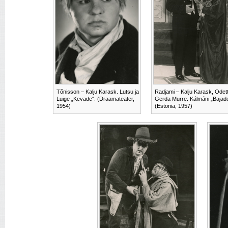
Tõnisson – Kalju Karask. Lutsu ja
Radjami – Kalju Karask, Odet
Luige „Kevade“. (Draamateater,
Gerda Murre. Kálmáni „Bajade
1954)
(Estonia, 1957)