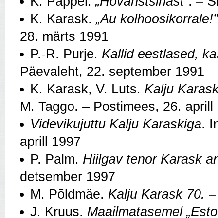
K. Pappel.
„Hovanštšinast”
. – S
K. Karask.
„Au kolhoosikorrale!”
28. märts 1991
P.-R. Purje.
Kallid eestlased, ka
Päevaleht, 22. september 1991
K. Karask, V. Luts.
Kalju Karask.
M. Taggo. – Postimees, 26. aprill
Videvikujuttu Kalju Karaskiga
. 
aprill 1997
P. Palm.
Hiilgav tenor Karask a
detsember 1997
M. Põldmäe.
Kalju Karask 70.
– 
J. Kruus.
Maailmatasemel „Eston