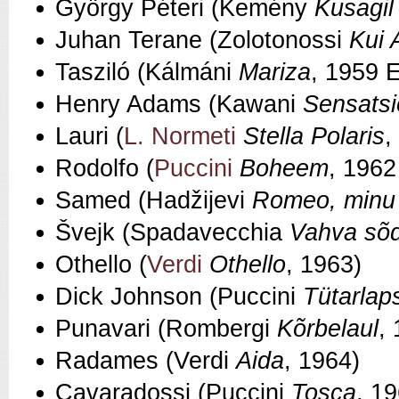
György Péteri (Kemény
Kusagil
Juhan Terane (Zolotonossi
Kui 
Tasziló (Kálmáni
Mariza
, 1959 E
Henry Adams (Kawani
Sensatsi
Lauri (
L. Normeti
Stella Polaris
,
Rodolfo (
Puccini
Boheem
, 1962
Samed (Hadžijevi
Romeo, minu
Švejk (Spadavecchia
Vahva sõd
Othello (
Verdi
Othello
, 1963)
Dick Johnson (Puccini
Tütarlap
Punavari (Rombergi
Kõrbelaul
,
Radames (Verdi
Aida
, 1964)
Cavaradossi (Puccini
Tosca
, 1