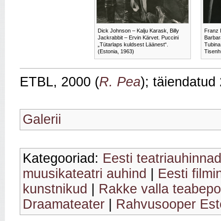
Dick Johnson – Kalju Karask, Billy
Franz 
Jackrabbit – Ervin Kärvet. Puccini
Barbar
„Tütarlaps kuldsest Läänest“.
Tubina
(Estonia, 1963)
Tisenh
ETBL, 2000 (
R. Pea
); täiendatud
Galerii
Kategooriad:
Eesti teatriauhinnad
muusikateatri auhind
|
Eesti filmi
kunstnikud
|
Rakke valla teabepo
Draamateater
|
Rahvusooper Est