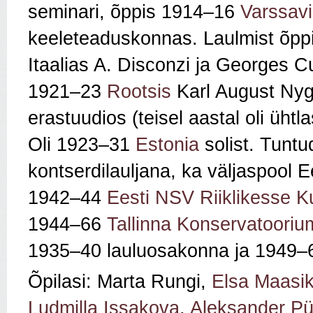
seminari, õppis 1914‒16
Varssavi
keeleteaduskonnas. Laulmist õpp
Itaalias A. Disconzi ja Georges Cu
1921–23
Rootsis
Karl August Nyg
erastuudios (teisel aastal oli üht
Oli 1923‒31
Estonia
solist. Tuntu
kontserdilauljana, ka väljaspool E
1942‒44
Eesti NSV Riiklikesse K
1944‒66
Tallinna Konservatooriu
1935‒40 lauluosakonna ja 1949‒62
Õpilasi: Marta Rungi,
Elsa Maasi
Ludmilla Issakova
,
Aleksander Pü