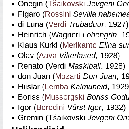
Onegin (
Tšaikovski
Jevgeni On
Figaro (
Rossini
Sevilla habemea
di Luna (
Verdi
Trubaduur
, 1927)
Heinrich (Wagneri
Lohengrin
, 1
Klaus Kurki (
Merikanto
Elina su
Olav (
Aava
Vikerlased
, 1928)
Renato (Verdi
Maskiball
, 1928)
don Juan (
Mozarti
Don Juan
, 1
Hiislar (
Lemba
Kalmuneid
, 1929
Boriss (
Mussorgski
Boriss God
Igor (
Borodini
Vürst Igor
, 1932)
Gremin (Tšaikovski
Jevgeni On