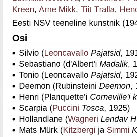
Kreen
,
Arne Mikk
,
Tiit Tralla
,
Hen
Eesti NSV teeneline kunstnik (19
Osi
Silvio (
Leoncavallo
Pajatsid
, 19
Sebastiano (d'Albert'i
Madalik
, 
Tonio (Leoncavallo
Pajatsid
, 19
Deemon (Rubinsteini
Deemon
,
Henri (Planquette’i
Corneville'i 
Scarpia (
Puccini
Tosca
, 1925)
Hollandlane (
Wagneri
Lendav H
Mats Mürk (
Kitzbergi
ja
Simmi
K