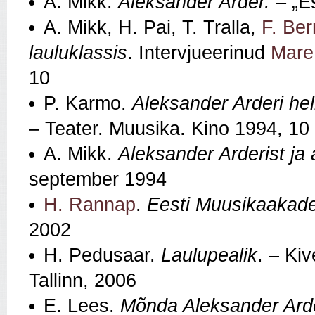
A. Mikk.
Aleksander Arder. –
„E
A. Mikk, H. Pai, T. Tralla,
F. Ber
lauluklassis
. Intervjueerinud
Mare
10
P. Karmo.
Aleksander Arderi he
– Teater. Muusika. Kino 1994, 10
A. Mikk.
Aleksander Arderist ja
september 1994
H. Rannap
.
Eesti Muusikaakad
2002
H. Pedusaar.
Laulupealik
. – Ki
Tallinn, 2006
E. Lees.
Mõnda Aleksander Arde