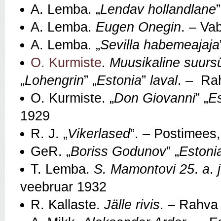
A. Lemba. „
Lendav hollandlane
A. Lemba.
Eugen Onegin
. – Va
A. Lemba. „
Sevilla habemeajaja
O. Kurmiste
.
Muusikaline suurs
„
Lohengrin
” „
Estonia
”
laval
. – Ra
O. Kurmiste. „
Don Giovanni
” „
E
1929
R. J. „
Vikerlased
”. – Postimees
GeR. „
Boriss Godunov
” „
Estoni
T. Lemba.
S. Mamontovi 25
.
a
.
veebruar 1932
R. Kallaste.
Jälle rivis
. – Rahva