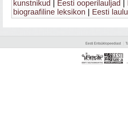
kunstnikud
|
Eesti ooperilauljad
|
biograafiline leksikon
|
Eesti laul
Eesti Entsüklopeediast
T