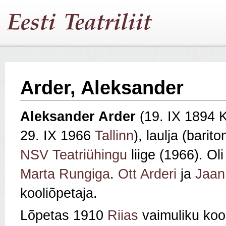
Arder, Aleksander
Aleksander Arder
(19. IX 1894 K
29. IX 1966
Tallinn
), laulja (bari
NSV Teatriühingu
liige (1966). Ol
Marta Rungiga
.
Ott Arderi
ja
Jaan
kooliõpetaja.
Lõpetas 1910
Riias
vaimuliku kool