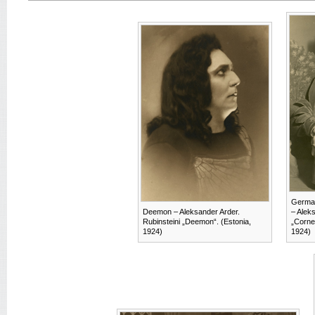
Germai
Deemon – Aleksander Arder.
– Aleks
Rubinsteini „Deemon“. (Estonia,
„Cornev
1924)
1924)