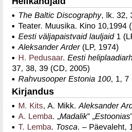
Helikandjaid
The Baltic Discography
, lk. 32,
Teater. Muusika. Kino 10,1994 (
Eesti väljapaistvaid lauljaid
1 (L
Aleksander Arder
(LP, 1974)
H. Pedusaar
.
Eesti heliplaadia
37, 38, 39 (CD, 2005)
Rahvusooper Estonia 100
, 1, 7
Kirjandus
M. Kits
, A. Mikk.
Aleksander Ard
A. Lemba
. „
Madalik
” „
Estoonias
T. Lemba
.
Tosca
. – Päevaleht,