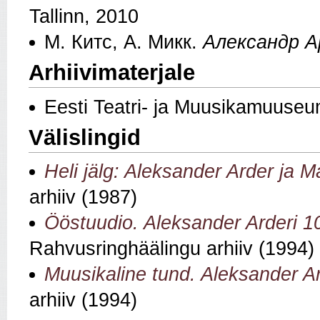
Tallinn, 2010
М. Китс, А. Микк.
Александр А
Arhiivimaterjale
Eesti Teatri- ja Muusikamuuse
Välislingid
Heli jälg: Aleksander Arder ja M
arhiiv (1987)
Ööstuudio. Aleksander Arderi 
Rahvusringhäälingu arhiiv (1994)
Muusikaline tund. Aleksander A
arhiiv (1994)