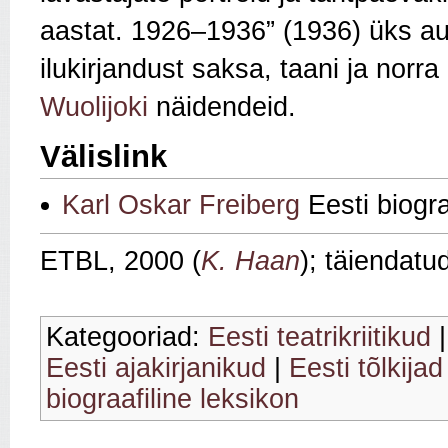
aastat. 1926–1936” (1936) üks aut
ilukirjandust saksa, taani ja norr
Wuolijoki
näidendeid.
Välislink
Karl Oskar Freiberg
Eesti biogr
ETBL, 2000 (
K. Haan
); täiendatu
Kategooriad:
Eesti teatrikriitikud
Eesti ajakirjanikud
|
Eesti tõlkijad
biograafiline leksikon