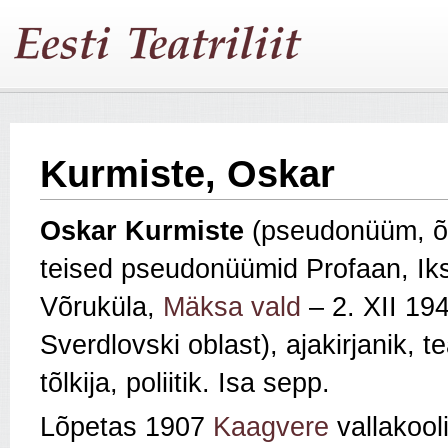
Kurmiste, Oskar
Oskar Kurmiste
(pseudonüüm, õie
teised pseudonüümid Profaan, Iks
Võruküla,
Mäksa vald
– 2. XII 194
Sverdlovski oblast), ajakirjanik, te
tõlkija, poliitik. Isa sepp.
Lõpetas 1907
Kaagvere
vallakooli