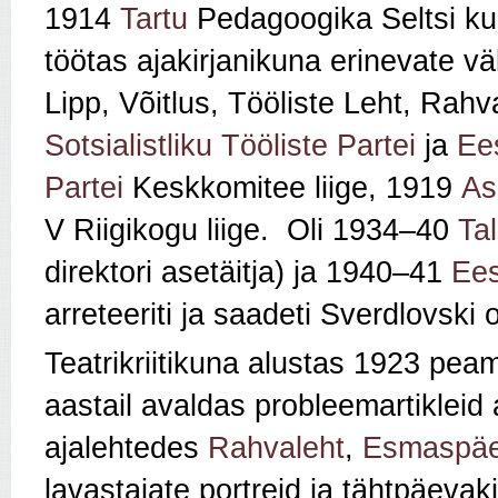
1914
Tartu
Pedagoogika Seltsi ku
töötas ajakirjanikuna erinevate v
Lipp, Võitlus, Tööliste Leht, Rah
Sotsialistliku Tööliste Partei
ja
Ees
Partei
Keskkomitee liige, 1919
As
V Riigikogu liige. Oli 1934–40
Tal
direktori asetäitja) ja 1940–41
Ees
arreteeriti ja saadeti Sverdlovski
Teatrikriitikuna alustas 1923 pea
aastail avaldas probleemartikleid
ajalehtedes
Rahvaleht
,
Esmaspä
lavastajate portreid ja tähtpäevak