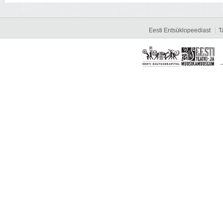
Eesti Entsüklopeediast
T