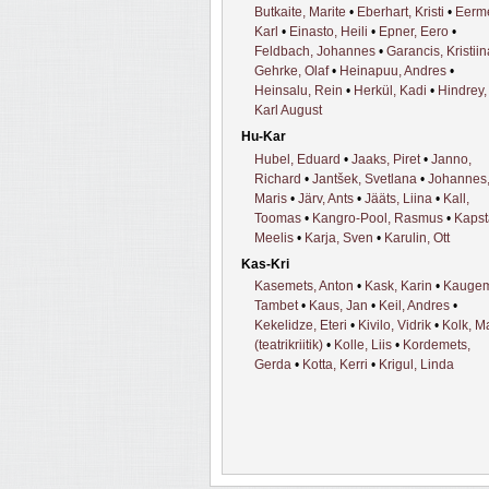
Butkaite, Marite
•
Eberhart, Kristi
•
Eerm
Karl
•
Einasto, Heili
•
Epner, Eero
•
Feldbach, Johannes
•
Garancis, Kristiin
Gehrke, Olaf
•
Heinapuu, Andres
•
Heinsalu, Rein
•
Herkül, Kadi
•
Hindrey,
Karl August
Hu-Kar
Hubel, Eduard
•
Jaaks, Piret
•
Janno,
Richard
•
Jantšek, Svetlana
•
Johannes
Maris
•
Järv, Ants
•
Jääts, Liina
•
Kall,
Toomas
•
Kangro-Pool, Rasmus
•
Kapst
Meelis
•
Karja, Sven
•
Karulin, Ott
Kas-Kri
Kasemets, Anton
•
Kask, Karin
•
Kaugem
Tambet
•
Kaus, Jan
•
Keil, Andres
•
Kekelidze, Eteri
•
Kivilo, Vidrik
•
Kolk, M
(teatrikriitik)
•
Kolle, Liis
•
Kordemets,
Gerda
•
Kotta, Kerri
•
Krigul, Linda