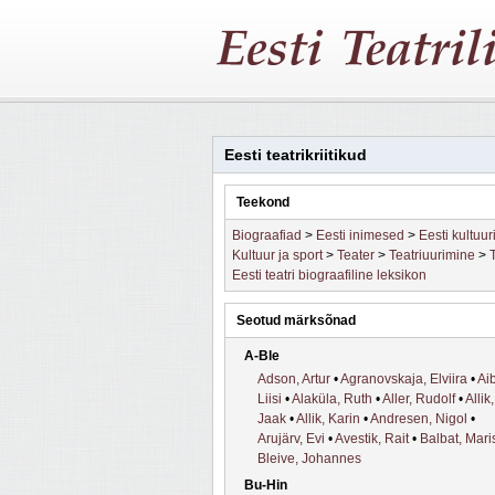
Eesti teatrikriitikud
Teekond
Biograafiad
>
Eesti inimesed
>
Eesti kultuu
Kultuur ja sport
>
Teater
>
Teatriuurimine
>
T
Eesti teatri biograafiline leksikon
Seotud märksõnad
A-Ble
Adson, Artur
•
Agranovskaja, Elviira
•
Aib
Liisi
•
Alaküla, Ruth
•
Aller, Rudolf
•
Allik,
Jaak
•
Allik, Karin
•
Andresen, Nigol
•
Arujärv, Evi
•
Avestik, Rait
•
Balbat, Mari
Bleive, Johannes
Bu-Hin