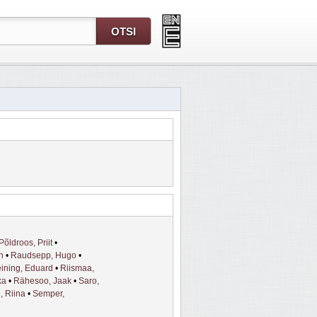
Põldroos, Priit
•
n
•
Raudsepp, Hugo
•
ining, Eduard
•
Riismaa,
ka
•
Rähesoo, Jaak
•
Saro,
, Riina
•
Semper,