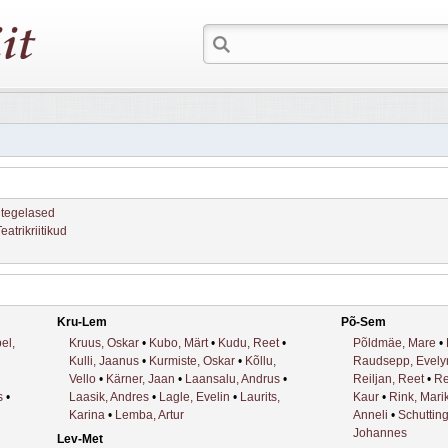
ritegelased
eatrikriitikud
Kru-Lem
Põ-Sem
el,
Kruus, Oskar
•
Kubo, Märt
•
Kudu, Reet
•
Põldmäe, Mare
•
Kulli, Jaanus
•
Kurmiste, Oskar
•
Kõllu,
Raudsepp, Evely
Vello
•
Kärner, Jaan
•
Laansalu, Andrus
•
Reiljan, Reet
•
Re
s
•
Laasik, Andres
•
Lagle, Evelin
•
Laurits,
Kaur
•
Rink, Mari
Karina
•
Lemba, Artur
Anneli
•
Schutting
Johannes
Lev-Met