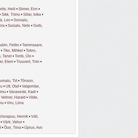
rits, Heili
•
Siimer, Enn
•
•
Sikk, Triinu
•
Sillar, Ivika
•
ä, Leo
•
Soosalu,
ira
•
Suisalu, Nele
•
Suits,
ubin, Feliks
•
Tammsaare,
•
Tiks, Mihkel
•
Tobro,
, Tanel
•
Tonts, Ülo
•
er, Elem
•
Truuvert, Triin
•
umalu, Tiit
•
Tõnson,
ju
•
Utt, Olaf
•
Valgemäe,
aimu
•
Vanaveski, Kadi
•
•
Vellner, Harald
•
Vilde,
eiu
•
Viru, Liina
Visnapuu, Henrik
•
Väli,
•
Värk, Vahur
•
t
•
Õun, Tiina
•
Üprus, Avo