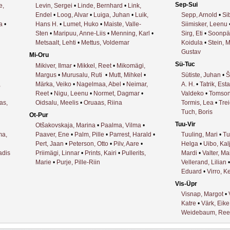
Sep-Sui
e,
Levin, Sergei
•
Linde, Bernhard
•
Link,
Endel
•
Loog, Alvar
•
Luiga, Juhan
•
Luik,
Sepp, Arnold
•
Sib
a
•
Hans H.
•
Lumet, Huko
•
Maiste, Valle-
Siimisker, Leenu
Sten
•
Maripuu, Anne-Liis
•
Menning, Karl
•
Sirg, Eti
•
Soonpä
Metsaalt, Lehti
•
Mettus, Voldemar
Koidula
•
Stein, M
Gustav
Mi-Oru
Sü-Tuc
Mikiver, Ilmar
•
Mikkel, Reet
•
Mikomägi,
Margus
•
Murusalu, Ruti
•
Mutt, Mihkel
•
Sütiste, Juhan
•
Š
,
Märka, Veiko
•
Nagelmaa, Abel
•
Neimar,
A. H.
•
Tatrik, Esta
Reet
•
Nigu, Leenu
•
Normet, Dagmar
•
Valdeko
•
Tomson
as,
Oidsalu, Meelis
•
Oruaas, Riina
Tormis, Lea
•
Trei
Tuch, Boris
Ot-Pur
Tuu-Vir
Otšakovskaja, Marina
•
Paalma, Vilma
•
a,
Paaver, Ene
•
Palm, Pille
•
Parrest, Harald
•
Tuuling, Mari
•
Tu
Pert, Jaan
•
Peterson, Otto
•
Pilv, Aare
•
Helga
•
Uibo, Kal
adis
Priimägi, Linnar
•
Prints, Kairi
•
Pullerits,
Mardi
•
Valter, M
Marie
•
Purje, Pille-Riin
Vellerand, Lilian
Eduard
•
Virro, K
Vis-Üpr
Visnap, Margot
•
Katre
•
Värk, Eike
Weidebaum, Ree