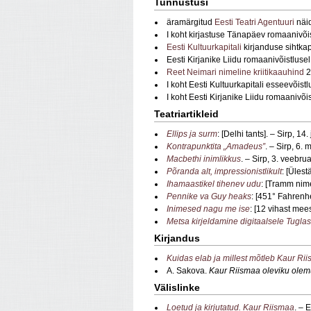
Tunnustusi
äramärgitud
Eesti Teatri Agentuuri
näid
I koht kirjastuse Tänapäev romaanivõ
Eesti Kultuurkapitali
kirjanduse sihtka
Eesti Kirjanike Liidu romaanivõistluse
Reet Neimari nimeline kriitikaauhind
2
I koht Eesti Kultuurkapitali esseevõis
I koht Eesti Kirjanike Liidu romaanivõi
Teatriartikleid
Ellips ja surm
: [Delhi tants]. – Sirp, 1
Kontrapunktita „Amadeus”
. – Sirp, 6.
Macbethi inimlikkus
. – Sirp, 3. veebru
Põranda alt, impressionistlikult
: [Üles
Ihamaastikel tihenev udu
: [Tramm nime
Pennike va Guy heaks
: [451° Fahrenhei
Inimesed nagu me ise
: [12 vihast mees
Metsa kirjeldamine digitaalsele Tugla
Kirjandus
Kuidas elab ja millest mõtleb Kaur Ri
A. Sakova.
Kaur Riismaa oleviku olem
Välislinke
Loetud ja kirjutatud. Kaur Riismaa
. – 