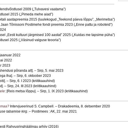
endivõistlusel 2009 („Tulvavesi vaatama”)
istlusel 2015 („Pimeda mehe aiad”)
pitali aastapreemia 2015 (luulekogud „Teekond päeva lõppu”, „Merimetsa”)
l Jaan Tõnissoni Postimehe fondi preemia 2023 („Enne pattu ja roboteid”)
024
tlusel „Eesti kultuuri järgmised 100 aastat” 2025 („Kuidas me tapsime püha”)
stlusel 2025 („Väsinud valguse teooria”)
4. jaanuar 2022
 mai 2022
ar 2023
tähendusi põranda alt]. – Sirp, 5. mai 2023
ga Iha]. – Sirp, 6. oktoober 2023
ti]. – Sirp, 6. I 2023 (kriitikaauhind)
t]. – Sirp, 24. III 2023 (kriitikaauhind)
sele
: [Reis metsa lõppu]. – Sirp, 1. IX 2023 (kriitikaauhind)
ismaa?
Intervjueerinud S. Campbell. – Drakadeemia, 8. detsember 2020
use tabamise kirg
. – Postimees : AK, 22. mai 2021
Eesti Rahvusringhäälingu arhiiv (2016)