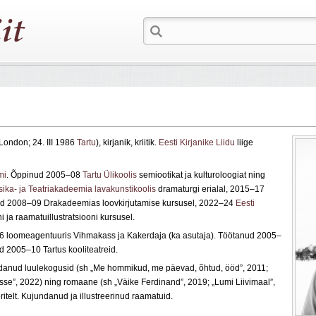
ondon; 24. III 1986
Tartu
), kirjanik, kriitik.
Eesti Kirjanike Liidu
liige
mi
. Õppinud 2005–08
Tartu Ülikoolis
semiootikat ja kulturoloogiat ning
ika- ja Teatriakadeemia lavakunstikoolis
dramaturgi erialal, 2015–17
d 2008–09 Drakadeemias loovkirjutamise kursusel, 2022–24
Eesti
ni ja raamatuillustratsiooni kursusel.
6 loomeagentuuris Vihmakass ja Kakerdaja (ka asutaja). Töötanud 2005–
 2005–10 Tartus kooliteatreid.
 avaldanud luulekogusid (sh „Me hommikud, me päevad, õhtud, ööd”, 2011;
se”, 2022) ning romaane (sh „Väike Ferdinand”, 2019; „Lumi Liivimaal”,
ritelt. Kujundanud ja illustreerinud raamatuid.