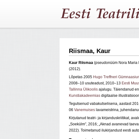
Riismaa, Kaur
Kaur Riismaa
(pseudonüüm Nora Maria L
(2012).
Lõpetas 2005
Hugo Treffneri Gümnaasiu
2008–10 usuteadust, 2010–13
Eesti Muus
Tallinna Ülikoolis
ajalugu. Täiendanud en
Kunstiakadeemias
digitaalse illustratsioo
Tegutsenud vabakutselisena, aastast 201
06
Vanemuises
lavameistrina, juhendanud
Kirjutanud teatri- ja kirjanduskriitikat,
„Soekülm”, 2016; „Aknad avanevad taevas
2022). Toimetanud ilukirjandust eesti auto