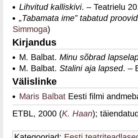
Lihvitud kalliskivi
.
–
Teatrielu 2
„Tabamata ime” tabatud proovid
Simmoga
)
Kirjandus
M. Balbat.
Minu sõbrad lapsela
M. Balbat.
Stalini aja lapsed
.
–
Välislinke
Maris Balbat
Eesti filmi andmeb
ETBL, 2000 (
K. Haan
); täiendatu
Kategooriad:
Eesti teatriteadlase