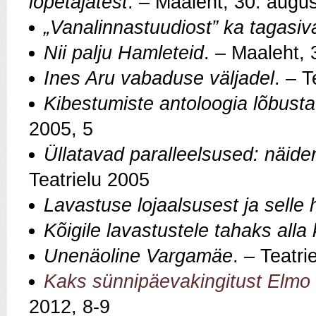
lõpetajatest
.
–
Maaleht, 30. augu
„Vanalinnastuudiost” ka tagasiv
Nii palju Hamleteid
.
–
Maaleht, 
Ines Aru vabaduse väljadel
.
–
T
Kibestumiste antoloogia lõbust
2005, 5
Üllatavad paralleelsused: näiden
Teatrielu 2005
Lavastuse lojaalsusest ja selle 
Kõigile lavastustele tahaks alla 
Unenäoline Vargamäe
.
–
Teatri
Kaks sünnipäevakingitust Elmo
2012, 8-9