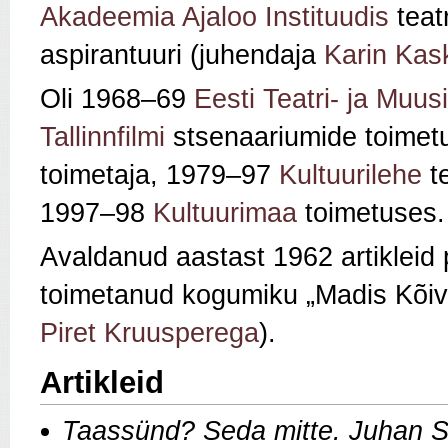
Akadeemia Ajaloo Instituudis
teatr
aspirantuuri (juhendaja
Karin Kas
Oli 1968–69
Eesti Teatri- ja Mu
Tallinnfilmi
stsenaariumide toimetu
toimetaja, 1979–97
Kultuurilehe
te
1997–98
Kultuurimaa
toimetuses.
Avaldanud aastast 1962 artikleid 
toimetanud kogumiku „Madis Kõiv
Piret Kruusperega
).
Artikleid
Taassünd? Seda mitte. Juhan S