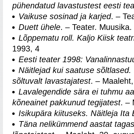
pühendatud lavastustest eesti tea
Vaikuse sosinad ja karjed
.
–
Tea
Duett ühele
.
–
Teater. Muusika.
Lõppematu roll. Kaljo Kiisk teatri
1993, 4
Eesti teater 1998: Vanalinnastu
Näitlejad kui saatuse sõltlased.
sõltuvalt lavastajatest
.
–
Maaleht,
Lavalegendide sära ei tuhmu aas
kõneainet pakkunud tegijatest
.
–
Isikupära kiituseks. Näitleja Ita
Täna nelikümmend aastat tagas