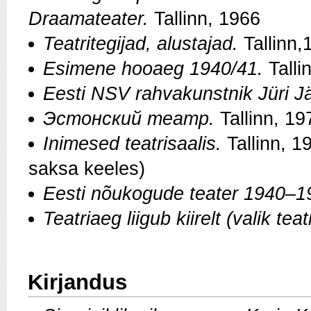
Draamateater.
Tallinn, 1966
Teatritegijad, alustajad.
Tallinn,
Esimene hooaeg 1940/41.
Talli
Eesti NSV rahvakunstnik Jüri J
Эстонский театр
.
Tallinn, 1
Inimesed teatrisaalis.
Tallinn, 1
saksa keeles)
Eesti nõukogude teater 1940
–
1
Teatriaeg liigub kiirelt (valik tea
Kirjandus