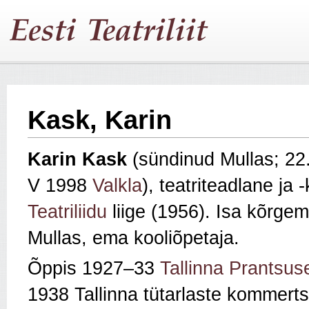
Kask, Karin
Karin Kask
(sündinud Mullas; 22
V 1998
Valkla
), teatriteadlane ja -k
Teatriliidu
liige (1956). Isa kõrge
Mullas, ema kooliõpetaja.
Õppis 1927–33
Tallinna Prantsus
1938 Tallinna tütarlaste kommert