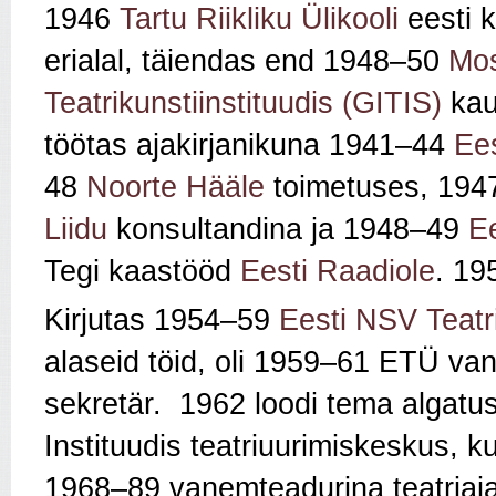
1946
Tartu Riikliku Ülikooli
eesti k
erialal, täiendas end 1948–50
Mo
Teatrikunstiinstituudis (GITIS)
kaug
töötas ajakirjanikuna 1941–44
Ee
48
Noorte Hääle
toimetuses, 19
Liidu
konsultandina ja 1948–49
Ee
Tegi kaastööd
Eesti Raadiole
. 19
Kirjutas 1954–59
Eesti NSV Teatr
alaseid töid, oli 1959–61 ETÜ va
sekretär. 1962 loodi tema algatu
Instituudis teatriuurimiskeskus, 
1968–89 vanemteadurina teatriaja