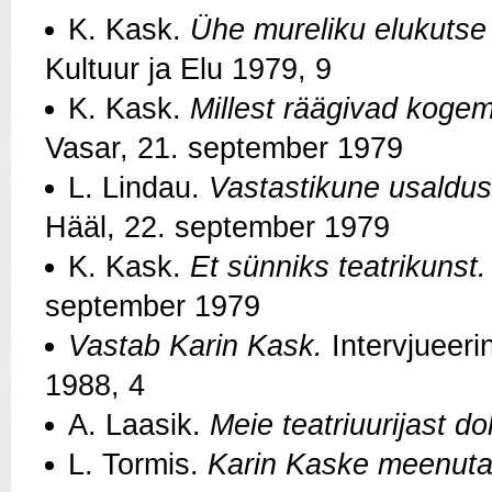
K. Kask.
Ühe mureliku elukuts
Kultuur ja Elu 1979, 9
K. Kask.
Millest räägivad koge
Vasar, 21. september 1979
L. Lindau.
Vastastikune usaldu
Hääl, 22. september 1979
K. Kask.
Et sünniks teatrikunst.
september 1979
Vastab Karin Kask.
Intervjueer
1988, 4
A. Laasik.
Meie teatriuurijast do
L. Tormis.
Karin Kaske meenuta