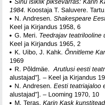
Sinu isiklik piksevarras: Karin K
1984.
Koostaja T. Saluvere. Tartu,
N. Andresen.
Shakespeare Eest
Keel ja Kirjandus 1958, 6
G. Meri.
Teedrajav teatrilooline
Keel ja Kirjandus 1965, 2
K. Uibo, J. Kahk.
Õnnitleme Ka
1969
R. Põldmäe.
Arutlusi eesti teat
alustajad”]
.
– Keel ja Kirjandus 1
N. Andresen.
Eesti teatriajalo
alustajad”]. – Looming 1970, 10
M. Teras.
Karin Kask kunstitea