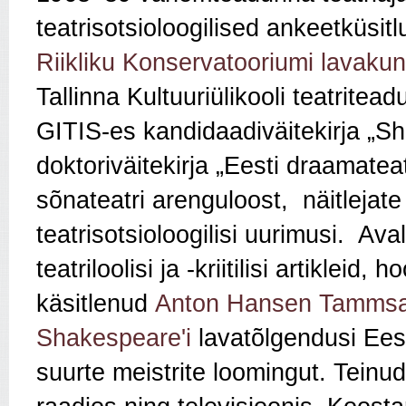
teatrisotsioloogilised ankeetküsit
Riikliku Konservatooriumi lavakun
Tallinna Kultuuriülikooli teatrit
GITIS-es kandidaadiväitekirja „Sh
doktoriväitekirja „Eesti draamatea
sõnateatri arenguloost, näitlejate 
teatrisotsioloogilisi uurimusi. Av
teatriloolisi ja -kriitilisi artikleid
käsitlenud
Anton Hansen Tamms
Shakespeare'i
lavatõlgendusi Eesti
suurte meistrite loomingut. Teinud