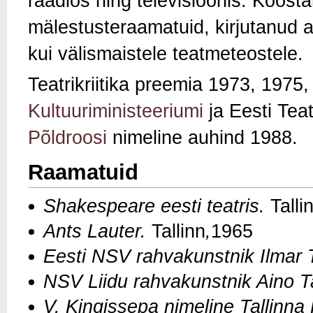
raadios ning televisioonis. Koos
mälestusteraamatuid, kirjutanud ar
kui välismaistele teatmeteostele.
Teatrikriitika preemia 1973, 1975
Kultuuriministeeriumi
ja Eesti Teat
Põldroosi
nimeline auhind 1988.
Raamatuid
Shakespeare eesti teatris.
Talli
Ants Lauter.
Tallinn
,
1965
Eesti NSV rahvakunstnik Ilmar
NSV Liidu rahvakunstnik Aino T
V. Kingissepa nimeline Tallinna 