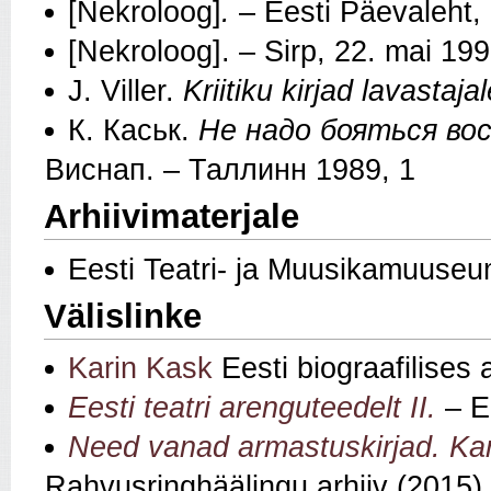
[Nekroloog]
.
– Eesti Päevaleht,
[Nekroloog]. – Sirp, 22. mai 19
J. Viller.
Kriitiku kirjad lavastaja
К. Каськ.
Не надо бояться во
Виснап. – Таллинн 1989, 1
Arhiivimaterjale
Eesti Teatri- ja Muusikamuuseu
Välislinke
Karin Kask
Eesti biograafilises
Eesti teatri arenguteedelt II.
– Ee
Need vanad armastuskirjad. Kari
Rahvusringhäälingu arhiiv (2015)