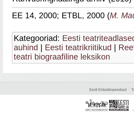
EE 14, 2000; ETBL, 2000 (
M. Ma
Kategooriad:
Eesti teatriteadlase
auhind
|
Eesti teatrikriitikud
|
Reet
teatri biograafiline leksikon
Eesti Entsüklopeediast
T