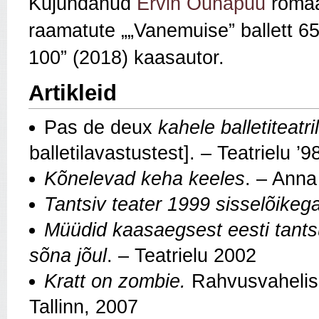
Kujundanud
Ervin Õunapuu
romaan
raamatute „„Vanemuise” ballett 65 
100” (2018) kaasautor.
Artikleid
Pas de deux
kahele balletiteatri
balletilavastustest]. – Teatrielu ’9
Kõnelevad keha keeles
. – Anna
Tantsiv teater 1999 sisselõikeg
Müüdid kaasaegsest eesti tantsu
sõna jõul
. – Teatrielu 2002
Kratt on zombie.
Rahvusvahelis
Tallinn, 2007