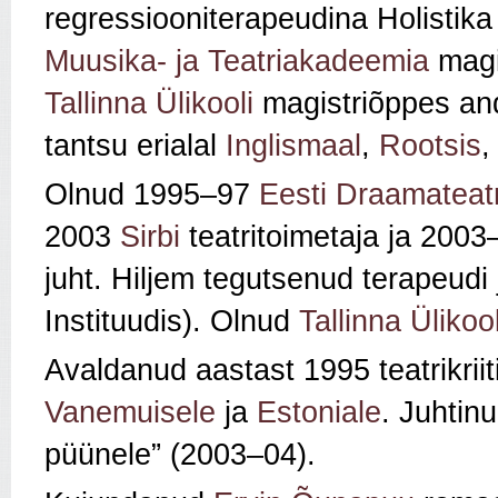
regressiooniterapeudina Holistika
Muusika- ja Teatriakadeemia
magis
Tallinna Ülikooli
magistriõppes and
tantsu erialal
Inglismaal
,
Rootsis
Olnud 1995–97
Eesti Draamateatr
2003
Sirbi
teatritoimetaja ja 200
juht. Hiljem tegutsenud terapeudi 
Instituudis). Olnud
Tallinna Ülikool
Avaldanud aastast 1995 teatrikrii
Vanemuisele
ja
Estoniale
. Juhtin
püünele” (2003–04).