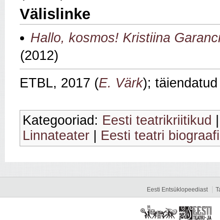
Välislinke
Hallo, kosmos! Kristiina Garanc
(2012)
ETBL, 2017 (
E. Värk
); täiendatu
Kategooriad:
Eesti teatrikriitikud
Linnateater
|
Eesti teatri biograaf
Eesti Entsüklopeediast
T