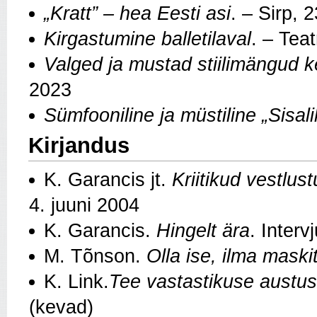
„Kratt” – hea Eesti asi
. – Sirp, 
Kirgastumine balletilaval
. – Tea
Valged ja mustad stiilimängud 
2023
Sümfooniline ja müstiline „Sisali
Kirjandus
K. Garancis jt.
Kriitikud vestlust
4. juuni 2004
K. Garancis.
Hingelt ära
. Inter
M. Tõnson.
Olla ise, ilma maski
K. Link.
Tee vastastikuse austus
(kevad)