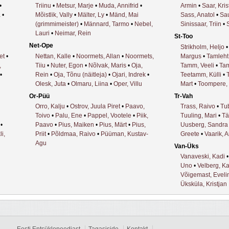
•
Triinu
•
Metsur, Marje
•
Muda, Annifrid
•
Armin
•
Saar, Kris
a
•
Mõistlik, Vally
•
Mälter, Ly
•
Mänd, Mai
Sass, Anatol
•
Sau
(grimmimeister)
•
Männard, Tarmo
•
Nebel,
Sinissaar, Triin
•
Lauri
•
Neimar, Rein
St-Too
Net-Ope
Strikholm, Heljo
et
•
Nettan, Kalle
•
Noormets, Allan
•
Noormets,
Margus
•
Tamleht
,
Tiiu
•
Nuter, Egon
•
Nõlvak, Maris
•
Oja,
Tamm, Veeli
•
Tam
•
Rein
•
Oja, Tõnu (näitleja)
•
Ojari, Indrek
•
Teetamm, Külli
•
T
Olesk, Juta
•
Olmaru, Liina
•
Oper, Villu
Mart
•
Toompere,
Or-Püü
Tr-Vah
Orro, Kalju
•
Ostrov, Juula Piret
•
Paavo,
Trass, Raivo
•
Tub
Toivo
•
Palu, Ene
•
Pappel, Vootele
•
Piik,
Tuuling, Mari
•
Tä
•
Paavo
•
Pius, Maiken
•
Pius, Märt
•
Pius,
Uusberg, Sandra
i,
Priit
•
Põldmaa, Raivo
•
Püüman, Kustav-
Greete
•
Vaarik, 
Agu
Van-Üks
Vanaveski, Kadi
Uno
•
Velberg, K
Võigemast, Eveli
Üksküla, Kristjan