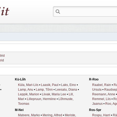
trid
trid
Kü-Lõh
R-Roo
•
Küla, Mari-Liis
•
Laasik, Paul
•
Laks, Eino
•
Raabel, Rain
•
Ra
•
Lamp, Anu
•
Lamp, Tõnn
•
Leesalu, Diana
•
Ursula
•
Raudsep,
Leppik, Marion
•
Liivak, Maria Lee
•
Lill,
Reemann, Anne
Mari
•
Lillepruun, Hermiine
•
Lõhmuste,
Remmel, Liis
•
Ro
Toomas
Jaanus
•
Roo, Ag
M-Nei
Ros-Spr
Matvere, Marko
•
Mering, Alfred
•
Meriste,
Rospu, Harri
•
Rää