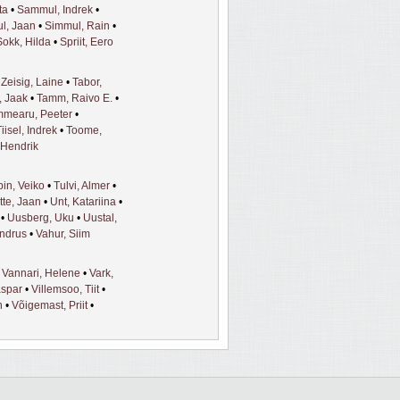
ta
•
Sammul, Indrek
•
l, Jaan
•
Simmul, Rain
•
Sokk, Hilda
•
Spriit, Eero
•
Zeisig, Laine
•
Tabor,
, Jaak
•
Tamm, Raivo E.
•
mearu, Peeter
•
iisel, Indrek
•
Toome,
 Hendrik
in, Veiko
•
Tulvi, Almer
•
tte, Jaan
•
Unt, Katariina
•
•
Uusberg, Uku
•
Uustal,
Andrus
•
Vahur, Siim
•
Vannari, Helene
•
Vark,
aspar
•
Villemsoo, Tiit
•
n
•
Võigemast, Priit
•