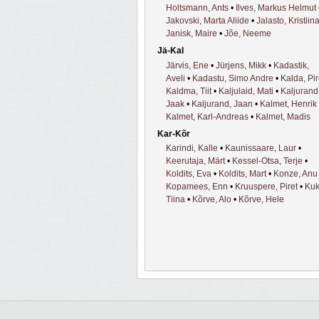
Holtsmann, Ants
•
Ilves, Markus Helmut
Jakovski, Marta Aliide
•
Jalasto, Kristiin
Janisk, Maire
•
Jõe, Neeme
Jä-Kal
Järvis, Ene
•
Jürjens, Mikk
•
Kadastik,
Aveli
•
Kadastu, Simo Andre
•
Kalda, Pir
Kaldma, Tiit
•
Kaljulaid, Mati
•
Kaljurand
Jaak
•
Kaljurand, Jaan
•
Kalmet, Henrik
Kalmet, Karl-Andreas
•
Kalmet, Madis
Kar-Kõr
Karindi, Kalle
•
Kaunissaare, Laur
•
Keerutaja, Märt
•
Kessel-Otsa, Terje
•
Koldits, Eva
•
Koldits, Mart
•
Konze, Anu
Kopamees, Enn
•
Kruuspere, Piret
•
Kukl
Tiina
•
Kõrve, Alo
•
Kõrve, Hele