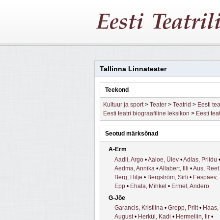
Tallinna Linnateater
Teekond
Kultuur ja sport
>
Teater
>
Teatrid
>
Eesti tea
Eesti teatri biograafiline leksikon
>
Eesti tea
Seotud märksõnad
A-Erm
Aadli, Argo
•
Aaloe, Ülev
•
Adlas, Priidu
Aedma, Annika
•
Allabert, Illi
•
Aus, Reet
Berg, Hilje
•
Bergström, Sirli
•
Eespäev,
Epp
•
Ehala, Mihkel
•
Ermel, Andero
G-Jõe
Garancis, Kristiina
•
Grepp, Priit
•
Haas,
August
•
Herkül, Kadi
•
Hermeliin, Iir
•