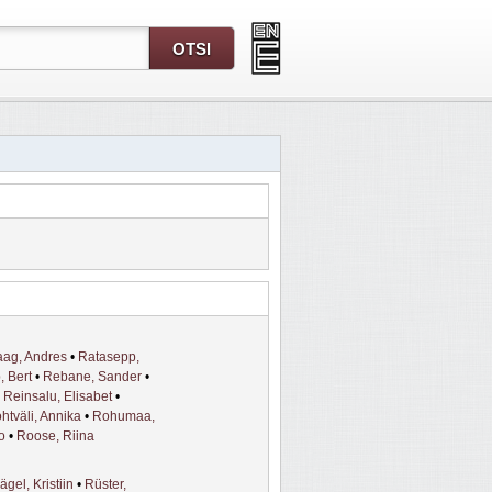
ag, Andres
•
Ratasepp,
 Bert
•
Rebane, Sander
•
•
Reinsalu, Elisabet
•
htväli, Annika
•
Rohumaa,
o
•
Roose, Riina
gel, Kristiin
•
Rüster,