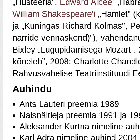
„Hüsteeria”,
Edward Albee’
„Habra
William Shakespeare’i
„Hamlet” (
ja „Kuningas Richard Kolmas”, P
narride vennaskond)”), vahendan
Bixley „Lugupidamisega Mozart”, 
kõneleb”, 2008; Charlotte Chandle
Rahvusvahelise Teatriinstituudi E
Auhindu
Ants Lauteri preemia 1989
Naisnäitleja preemia 1991 ja 1
Aleksander Kurtna nimeline auh
Karl Adra nimeline auhind 2004