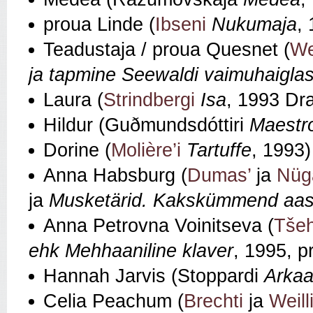
proua Linde (
Ibseni
Nukumaja
,
Teadustaja / proua Quesnet (
We
ja tapmine Seewaldi vaimuhaiglas 
Laura (
Strindbergi
Isa
, 1993 Dr
Hildur (Guðmundsdóttiri
Maestr
Dorine (
Molière’i
Tartuffe
, 1993)
Anna Habsburg (
Dumas’
ja
Nüg
ja
Musketärid. Kakskümmend aast
Anna Petrovna Voinitseva (
Tšeh
ehk Mehhaaniline klaver
, 1995, p
Hannah Jarvis (Stoppardi
Arkaa
Celia Peachum (
Brechti
ja
Weill