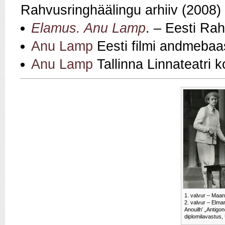
Rahvusringhäälingu arhiiv (2008)
Elamus. Anu Lamp
. – Eesti Rah
Anu Lamp
Eesti filmi andmebaa
Anu Lamp
Tallinna Linnateatri 
1. valvur – Maan
2. valvur – Elmar
Anouilh’ „Antigon
diplomilavastus,