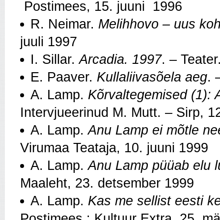
Postimees, 15. juuni 1996
R. Neimar.
Melihhovo – uus koha
juuli 1997
I. Sillar.
Arcadia. 1997
. – Teate
E. Paaver.
Kullaliivasõela aeg
. 
A. Lamp.
Kõrvaltegemised (1): A
Intervjueerinud M. Mutt. – Sirp, 
A. Lamp.
Anu Lamp ei mõtle ne
Virumaa Teataja, 10. juuni 1999
A. Lamp.
Anu Lamp püüab elu 
Maaleht, 23. detsember 1999
A. Lamp.
Kas me sellist eesti k
Postimees : Kultuur Extra, 25. m