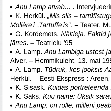
Anu Lamp arvab
... . Intervjuee
K. Herkül.
„Mis siis – tartüfist
.
Moli
ère'i „Tartuffe'is“
–
Teater. Mu
G. Kordemets.
Näitleja. Faktid
jättes
. – Teatrielu '95
A. Lamp.
Anu Lambiga ustest ja
Alver. – Hommikuleht, 13. mai 19
A. Lamp.
Tüdruk, kes jooksis A
Herkül. – Eesti Ekspress : Areen
K. Sisask.
Kuidas portreteerida 
K. Saks.
Kuu naine: Üksik särav
Anu Lamp: on rolle, milleni pea