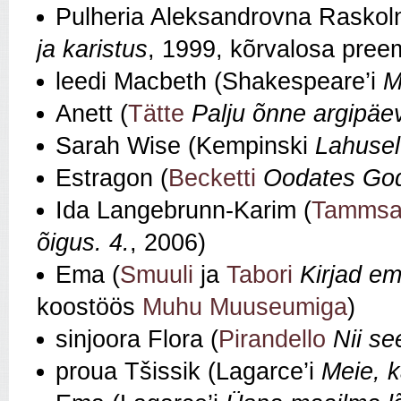
Pulheria Aleksandrovna Raskoln
ja karistus
, 1999, kõrvalosa preem
leedi Macbeth (Shakespeare’i
M
Anett (
Tätte
Palju õnne argipäe
Sarah Wise (Kempinski
Lahuse
Estragon (
Becketti
Oodates God
Ida Langebrunn-Karim (
Tammsa
õigus. 4.
, 2006)
Ema (
Smuuli
ja
Tabori
Kirjad em
koostöös
Muhu Muuseumiga
)
sinjoora Flora (
Pirandello
Nii see
proua Tšissik (Lagarce’i
Meie, 