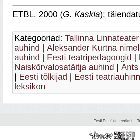
ETBL, 2000 (
G. Kaskla
); täienda
Kategooriad:
Tallinna Linnateater
auhind
|
Aleksander Kurtna nimeli
auhind
|
Eesti teatripedagoogid
|
Naiskõrvalosatäitja auhind
|
Ants
|
Eesti tõlkijad
|
Eesti teatriauhin
leksikon
Eesti Entsüklopeediast
T