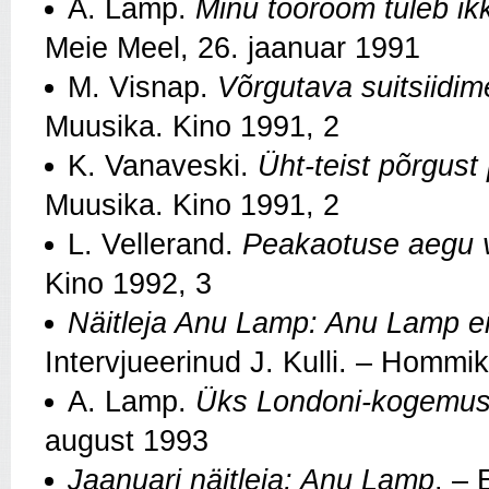
A. Lamp.
Minu töörõõm tuleb ikk
Meie Meel, 26. jaanuar 1991
M. Visnap.
Võrgutava suitsiidim
Muusika. Kino 1991, 2
K. Vanaveski.
Üht-teist põrgus
Muusika. Kino 1991, 2
L. Vellerand.
Peakaotuse aegu võ
Kino 1992, 3
Näitleja Anu Lamp: Anu Lamp ei l
Intervjueerinud J. Kulli. – Hommik
A. Lamp.
Üks Londoni-kogemu
august 1993
Jaanuari näitleja: Anu Lamp
. – 