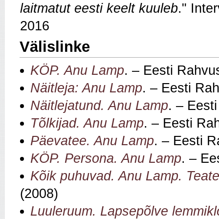
laitmatut eesti keelt kuuleb
." Inte
2016
Välislinke
KÖP. Anu Lamp
. – Eesti Rahvus
Näitleja: Anu Lamp
. – Eesti Rah
Näitlejatund. Anu Lamp
. – Eest
Tõlkijad. Anu Lamp
. – Eesti Ra
Päevatee. Anu Lamp
. – Eesti R
KÖP. Persona. Anu Lamp
. – Ee
Kõik puhuvad. Anu Lamp. Teate
(2008)
Luuleruum. Lapsepõlve lemmik