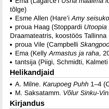
Ema (Lagarce’i
Üsna maailma lõ
tõlge)
Esme Allen (Hare’i
Amy seisuko
proua Haag (Stoppardi
Utoopia 
Draamateatris, koostöös Tallinna 
proua Vile (Campbelli
Skangpoo
Ema (Kelly
Armastus ja raha
, 2
tantsija (Piigi, Schmidti, Kalmeti
Helikandjaid
A. Milne.
Karupoeg Puhh
1–4 (C
M. Saksatamm.
Võlur Sinku-Vink
Kirjandus