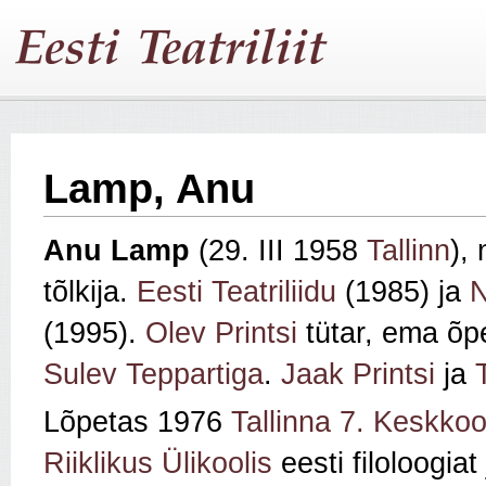
Lamp, Anu
Anu Lamp
(29. III 1958
Tallinn
),
tõlkija.
Eesti Teatriliidu
(1985) ja
N
(1995).
Olev Printsi
tütar, ema õpe
Sulev Teppartiga
.
Jaak Printsi
ja
Lõpetas 1976
Tallinna 7. Keskkoo
Riiklikus Ülikoolis
eesti filoloogia