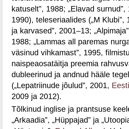
katuselt”, 1988; „Elavad surnud”
1990), teleseriaalides („M Klubi
ja karvased”, 2001–13; „Alpimaja”,
1988; „Lammas all paremas nurg
väsinud vihkamast”, 1995, filmist
naispeaosatäitja preemia rahvusvah
dubleerinud ja andnud hääle tegel
(„Lepatriinude jõulud”, 2001,
Eesti
2009 ja 2012).
Tõlkinud inglise ja prantsuse kee
„Arkaadia”, „Hüppajad” ja „Utoopi