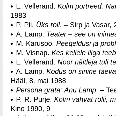
L. Vellerand.
Kolm portreed. Na
1983
P. Pii.
Üks roll
. – Sirp ja Vasar,
A. Lamp.
Teater – see on inim
M. Karusoo.
Peegeldusi ja pro
M. Visnap.
Kes kellele liiga teeb
L. Vellerand.
Noor näitleja tuli t
A. Lamp.
Kodus on sinine taev
Hääl, 8. mai 1988
Persona grata: Anu Lamp
. – Te
P.‑R. Purje.
Kolm vahvat rolli, 
Kino 1990, 9