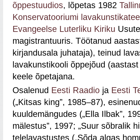
õppestuudios
, lõpetas 1982
Tallin
Konservatooriumi lavakunstikatee
Evangeelse Luterliku Kiriku
Usutea
magistrantuuris. Töötanud aasta
kirjandusala juhataja), teinud lav
lavakunstikooli õppejõud (aastast
keele õpetajana.
Osalenud
Eesti Raadio
ja
Eesti T
(„Kitsas king”, 1985–87), esinenu
kuuldemängudes („Ella Ilbak”, 199
mälestus”, 1997; „Suur sõbralik h
telelavastustes („Sõda algas hom