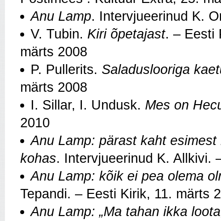
Anu Lamp
. Intervjueerinud K. O
V. Tubin.
Kiri õpetajast
. – Eesti
märts 2008
P. Pullerits.
Saladuslooriga kae
märts 2008
I. Sillar, I. Undusk.
Mes on Hecub
2010
Anu Lamp: pärast kaht esimest n
kohas
. Intervjueerinud K. Allkivi
Anu Lamp: kõik ei pea olema o
Tepandi. – Eesti Kirik, 11. märts 
Anu Lamp: „Ma tahan ikka loota,