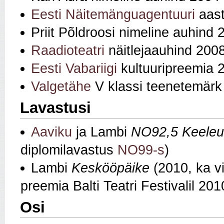
Eesti Näitemänguagentuuri
aast
Priit Põldroosi nimeline auhind 
Raadioteatri
näitlejaauhind 200
Eesti Vabariigi
kultuuripreemia 
Valgetähe
V klassi teenetemärk
Lavastusi
Aaviku
ja Lambi
NO92,5 Keeleu
diplomilavastus
NO99-s
)
Lambi
Keskööpäike
(2010, ka vi
preemia Balti Teatri Festivalil 201
Osi