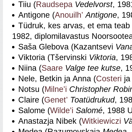
Tiiu (
Raudsepa
Vedelvorst
, 19
Antigone (
Anouilh’
Antigone
, 19
Tüdruk, kes arvas, et ema teab 
1982, diplomilavastus Noorsootea
Saša Glebova (Kazantsevi
Van
Viktoria (Tšervinski
Viktoria
, 1
Niina (
Saare
Valge tee kutse
, 1
Nele, Betkin ja Anna (
Costeri
ja
Notsu (
Milne’i
Christopher Robi
Claire (
Genet’
Toatüdrukud
, 19
Salome (
Wilde’i
Salomé
, 1988 
Anastazja Nibek (
Witkiewiczi
Vä
Medea (Razumovskaja
Medea
,