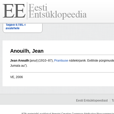
Tagasi ETBL-i
avalehele
Anouilh, Jean
Jean Anouilh
[
anui
] (1910–87),
Prantsuse
näitekirjanik. Eetiliste pürgimus
Jumala au”).
VE, 2006
Eesti Entsüklopeediast
T
Kõik materjalid avaldatud litsentsi Creative Commons Attribution-Noncommercial-S