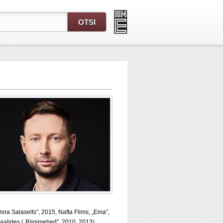
nna Salaselts”, 2015, Nafta Films; „Ema”,
riaalides („Riigimehed”, 2010, 2013).