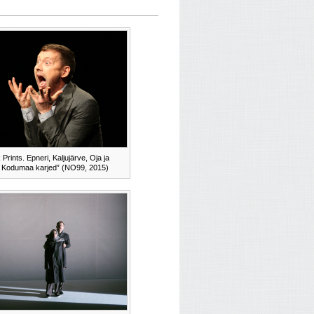
 Prints. Epneri, Kaljujärve, Oja ja
5 Kodumaa karjed” (NO99, 2015)