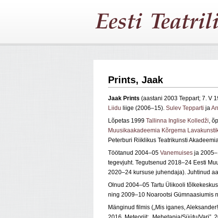
Prints, Jaak
Jaak Prints
(aastani 2003 Teppart; 7. V 
Liidu
liige (2006–15).
Sulev Tepparti
ja
An
Lõpetas 1999
Tallinna Inglise Kolledži
, õ
Muusikaakadeemia Kõrgema Lavakunstik
Peterburi Riiklikus Teatrikunsti Akadeemi
Töötanud 2004–05
Vanemuises
ja 2005
tegevjuht. Tegutsenud 2018–24 Eesti Muu
2020–24 kursuse juhendaja). Juhtinud aas
Olnud 2004–05 Tartu Ülikooli tõlkekesk
ning 2009–10 Noarootsi Gümnaasiumis nä
Mänginud filmis („Mis iganes, Aleksander!
2016, Meteoriit; „Mehetapja/Süütu/Vari”, 2