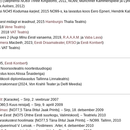
) (Stephensi
NO69 Three Kingdoms
, 2011, NO99, Münchner Kammerspiele ja Lyr
 Aulises
, 2012)
tsi
NO45 Kodumaa karjed
, 2015 NO99-s, ka lavastus koos Eero Epneri, Hendrik Kal
sest midagi ei teadnud
, 2015
Hamburgis
Thalia Teatris)
018
Vene Teatris
)
, 2018
VAT Teatris
)
Mees 2 (Augi
Minu Eesti vanaema
, 2019,
R.A.A.A.M.
ja
Vaba Lava
)
mera
Macbeth
, 2023,
Eesti Draamateater
,
ERSO
ja
Eesti Kontsert
)
 VAT Teatris)
05,
Eesti Kontsert
)
 Noorsooteatris noortestuudioga)
astus koos Alissa Šnaideriga)
kooli diplomilavastus Tallinna Linnateatris)
ierakonnast
(2024, Von Krahli Teater ja Delfi Meedia)
lt
: [Karaoke]
.
– Sirp, 2. veebruar 2007
O80,5 Kuus reisijat]. – Sirp, 9. aprill 2009
ilmas
: [NO77,5 Täna õhtul Jaak Prints]. – Sirp, 18. detsember 2009
e Eesti
: [NO75 Ühtne Eesti suurkogu, Valimiskool]. – Teatrielu 2010
araskustest hoolimata
: [NO77,5 Täna õhtul Jaak Prints]. – NO99. Tallinn, 2010
ervjueerinud V. Leivak. – Postimees : Arter, 4. detsember 2010