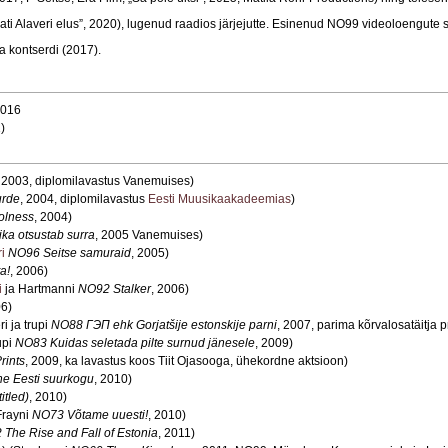
Alaveri elus”, 2020), lugenud raadios järjejutte. Esinenud NO99 videoloengute sa
a kontserdi (2017).
016
)
, 2003, diplomilavastus Vanemuises)
urde
, 2004, diplomilavastus
Eesti Muusikaakadeemias
)
olness
, 2004)
ka otsustab surra
, 2005 Vanemuises)
i
NO96 Seitse samuraid
, 2005)
ta
!
, 2006)
i
ja Hartmanni
NO92 Stalker
, 2006)
06)
i ja trupi
NO88 ГЭП
ehk Gorjatšije estonskije parni
, 2007, parima kõrvalosatäitja p
upi
NO83 Kuidas seletada pilte surnud jänesele
, 2009)
rints
, 2009, ka lavastus koos Tiit Ojasooga, ühekordne aktsioon)
e Eesti suurkogu
, 2010)
itled)
, 2010)
Frayni
NO73 Võtame uuesti!
, 2010)
The Rise and Fall of Estonia
, 2011)