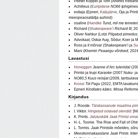
Peeter Koppel ja Tom (Andres Rebane
Achilleus (
Euripidese
NO66 Iphigéneia
esitaja (Epneri,
Kaljujärve
, Oja ja Prin
meespeaosatäitja auhind)
osaline (
Handke
Tund, mil me teinetei
Richard (
Shakespeare’i
Richard III
, 2
Oliver Nahkur (Lotzi
Pilgatud pimedus
Advokaat, Oskar Aug, Sõdur, Koer ja 
Ross ja II mõrvar (Shakespeare’i ja
Su
Mani (Khemiri
Peaaegu võrdsed
, 2024
Lavastusi
Honeggeri
Jeanne d’Arc tuleriidal
(20
Printsi ja trupi
Karaoke
(2007 Nuku- ja
NO80,5 Kuus reisijat
(2009, tantsulav
Krossi
Tiit Pagu
(2022, EMTA lavakunsti
Epneri
Kindlates kätes. Missa Reform
Kirjandus
J. Rooste.
Täiskasvanute maailma piiri
I. Viktor.
Hingetud ootavad olendid
: [N
K. Prints.
Jalutuskäik Jaak Printsi oma
H.-L. Toome. The Rise and Fall of
Ühtn
L. Tormis.
Jaak Printsile mõeldes, sõn
Meeskonnakaaslane Jaak Prints
. Int