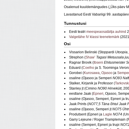
Osalenud kuuldemängudes („Üks päev Mati 
Lavastanud Eesti Vabariigi 99. aastapäev
Tunnustusi
Eesti teatri
meespeaosatäitja auhind
2
Valgetähe IV klassi teenetemärk
(2021
Osi
Vissarion Belinski (Stoppardi
Utoopia
Strephon (
Shaw’
Tagasi Metuusala ju
Ragnar Brovik (
Ibseni
Ehitusmeister S
Eduard (
Coelho
ja S. Toominga
Veroni
Gorobei (
Kurosawa
,
Ojasoo
ja
Semper
osaline (Ojasoo ja Semperi
NO93 Naf
Stalker, Kirjanik ja Professor (
Tarkovsk
Stanley jt (Cimino
NO90 Hirvekütt
, 20
eestlane Jaak (
Epneri
, Ojasoo, Semper
osaline (Ojasoo, Semperi, Epneri ja tr
Jaak Prints (
NO77,5 Täna õhtul Jaak P
osaline (Ojasoo, Semperi jt
NO75 Ühtn
Produtsent (Epneri ja
Lagle
NO74 (Unt
Garry Lejeune / Roger Tramplemain (
osaline (Semperi, Epneri ja trupi
NO72 