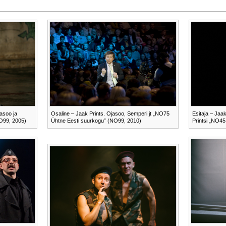
l
asoo ja
Osaline – Jaak Prints. Ojasoo, Semperi jt „NO75
Esitaja – Jaak
O99, 2005)
Ühtne Eesti suurkogu” (NO99, 2010)
Printsi „NO4