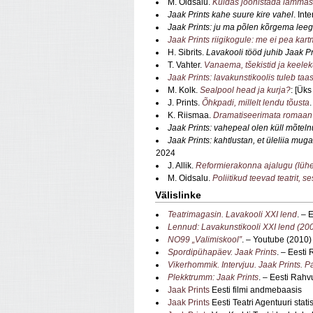
M. Oidsalu.
Kuidas joonistada lammas
Jaak Prints kahe suure kire vahel
. Int
Jaak Prints: ju ma põlen kõrgema leegi
Jaak Prints riigikogule: me ei pea kart
H. Sibrits.
Lavakooli tööd juhib Jaak Pr
T. Vahter.
Vanaema, tšekistid ja keele
Jaak Prints: lavakunstikoolis tuleb t
M. Kolk.
Sealpool head ja kurja?
: [Üks
J. Prints.
Õhkpadi, millelt lendu tõusta
K. Riismaa.
Dramatiseerimata romaan
Jaak Prints: vahepeal olen küll mõte
Jaak Prints: kahtlustan, et üleliia mug
2024
J. Allik.
Reformierakonna ajalugu (lühe
M. Oidsalu.
Poliitikud teevad teatrit,
Välislinke
Teatrimagasin. Lavakooli XXI lend
. – 
Lennud: Lavakunstikooli XXI lend (2
NO99 „Valimiskool”
. – Youtube (2010)
Spordipühapäev. Jaak Prints
. – Eesti
Vikerhommik. Intervjuu. Jaak Prints. 
Plekktrumm: Jaak Prints
. – Eesti Rahv
Jaak Prints
Eesti filmi andmebaasis
Jaak Prints
Eesti Teatri Agentuuri stat