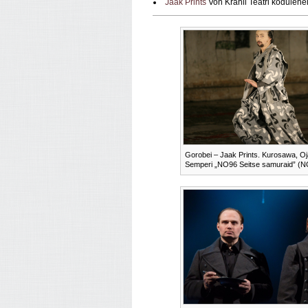
Jaak Prints
Von Krahli Teatri kodulehe
Gorobei – Jaak Prints. Kurosawa, Oj
Semperi „NO96 Seitse samuraid” (N