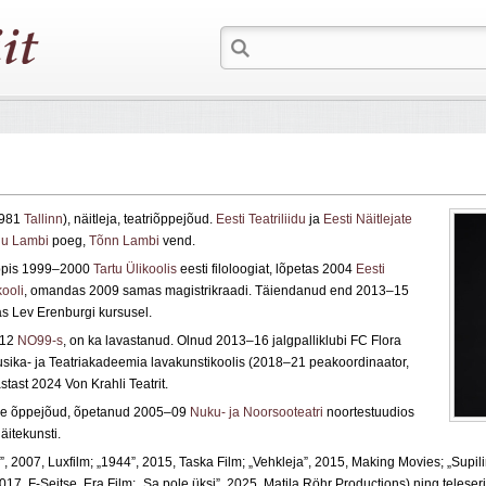
1981
Tallinn
), näitleja, teatriõppejõud.
Eesti Teatriliidu
ja
Eesti Näitlejate
u Lambi
poeg,
Tõnn Lambi
vend.
ppis 1999–2000
Tartu Ülikoolis
eesti filoloogiat, lõpetas 2004
Eesti
ooli
, omandas 2009 samas magistrikraadi. Täiendanud end 2013–15
as Lev Erenburgi kursusel.
–12
NO99-s
, on ka lavastanud. Olnud 2013–16 jalgpalliklubi FC Flora
sika- ja Teatriakadeemia lavakunstikoolis (2018–21 peakoordinaator,
tast 2024 Von Krahli Teatrit.
use õppejõud, õpetanud 2005–09
Nuku- ja Noorsooteatri
noortestuudios
itekunsti.
”, 2007, Luxfilm; „1944”, 2015, Taska Film; „Vehkleja”, 2015, Making Movies; „Supili
017, F-Seitse, Era Film; „Sa pole üksi”, 2025, Matila Röhr Productions) ning telese