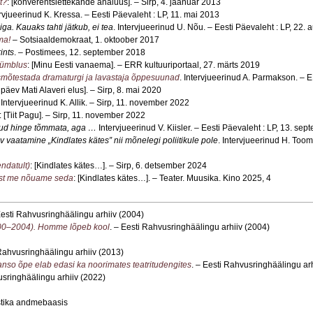
t?
: [konverentsiettekande analüüs]. – Sirp, 4. jaanuar 2013
ervjueerinud K. Kressa. – Eesti Päevaleht : LP, 11. mai 2013
ga. Kauaks tahti jätkub, ei tea
. Intervjueerinud U. Nõu. – Eesti Päevaleht : LP, 22.
ma!
– Sotsiaaldemokraat, 1. oktoober 2017
ints
. – Postimees, 12. september 2018
kümblus
: [Minu Eesti vanaema]. – ERR kultuuriportaal, 27. märts 2019
aasmõtestada dramaturgi ja lavastaja õppesuunad
. Intervjueerinud A. Parmakson. – ER
 päev Mati Alaveri elus]. – Sirp, 8. mai 2020
. Intervjueerinud K. Allik. – Sirp, 11. november 2022
: [Tiit Pagu]. – Sirp, 11. november 2022
lnud hinge tõmmata, aga …
Intervjueerinud V. Kiisler. – Eesti Päevaleht : LP, 13. se
av vaatamine „Kindlates kätes” nii mõnelegi poliitikule pole
. Intervjueerinud H. Toom
ndatult)
: [Kindlates kätes…]. – Sirp, 6. detsember 2024
 sest me nõuame seda
: [Kindlates kätes…]. – Teater. Muusika. Kino 2025, 4
Eesti Rahvusringhäälingu arhiiv (2004)
000–2004). Homme lõpeb kool
. – Eesti Rahvusringhäälingu arhiiv (2004)
 Rahvusringhäälingu arhiiv (2013)
Panso õpe elab edasi ka noorimates teatritudengites
. – Eesti Rahvusringhäälingu ar
usringhäälingu arhiiv (2022)
istika andmebaasis