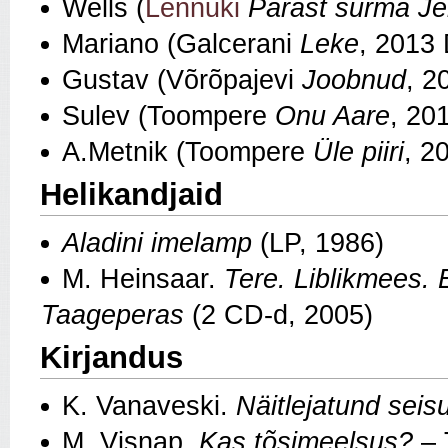
Wells (
Lennuki
Pärast surma Je
Mariano (Galcerani
Leke
, 2013 
Gustav (Võrõpajevi
Joobnud
, 2
Sulev (Toompere
Onu Aare
, 20
A.Metnik (Toompere
Üle piiri
, 2
Helikandjaid
Aladini imelamp
(LP, 1986)
M. Heinsaar.
Tere. Liblikmees.
Taageperas
(2 CD-d, 2005)
Kirjandus
K. Vanaveski.
Näitlejatund sei
M. Visnap.
Kas tõsimeelsus?
– 