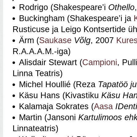
Rodrigo (Shakespeare’i
Othello
Buckingham (Shakespeare’i ja
K
Rusticuse ja Leigo Kontsertide üh
Ärm (
Saukase
Võlg
, 2007
Kures
R.A.A.A.M.-iga)
Alisdair Stewart (
Campioni
, Pul
Linna Teatris)
Michel Houllié (Reza
Tapatöö j
Käsu Hans (Kivastiku
Käsu Han
Kalamaja Sokrates (
Aasa
IDenti
Martin (Jansoni
Kartulimoos eh
Linnateatris)