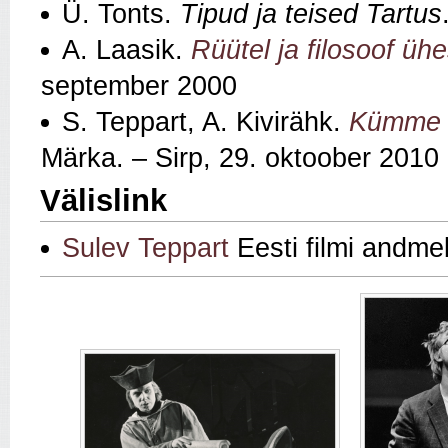
Ü. Tonts.
Tipud ja teised Tartus
A. Laasik.
Rüütel ja filosoof ühe
september 2000
S. Teppart, A. Kivirähk.
Kümme a
Märka. – Sirp, 29. oktoober 2010
Välislink
Sulev Teppart
Eesti filmi andme