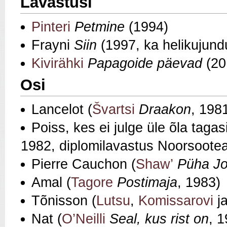
Lavastusi
Pinteri
Petmine
(1994)
Frayni
Siin
(1997, ka helikujund
Kivirähki
Papagoide päevad
(2
Osi
Lancelot (
Švartsi
Draakon
, 198
Poiss, kes ei julge üle õla tagas
1982, diplomilavastus Noorsootea
Pierre Cauchon (
Shaw’
Püha J
Amal (
Tagore
Postimaja
, 1983)
Tõnisson (
Lutsu
,
Komissarovi
j
Nat (
O’Neilli
Seal, kus rist on
, 