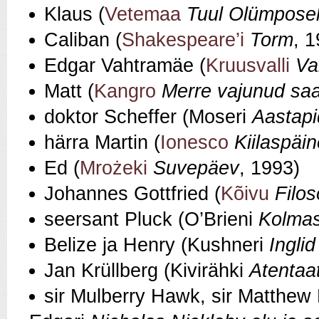
Klaus (
Vetemaa
Tuul Olümposelt
Caliban (
Shakespeare’i
Torm
, 
Edgar Vahtramäe (
Kruusvalli
Va
Matt (
Kangro
Merre vajunud saa
doktor Scheffer (Moseri
Aastap
härra Martin (
Ionesco
Kiilaspäin
Ed (
Mrożeki
Suvepäev
, 1993)
Johannes Gottfried (
Kõivu
Filos
seersant Pluck (O’Brieni
Kolmas 
Belize ja Henry (Kushneri
Ingli
Jan Krüllberg (Kivirähki
Atentaa
sir Mulberry Hawk, sir Matthew 