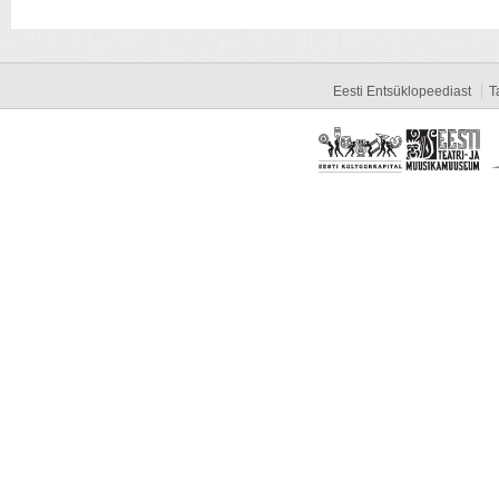
Eesti Entsüklopeediast
T