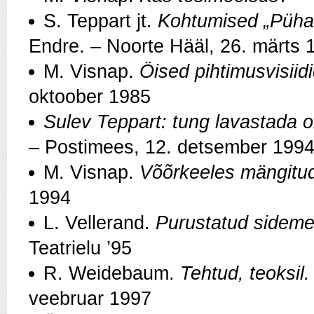
S. Teppart jt.
Kohtumised „Püha
Endre. – Noorte Hääl, 26. märts 
M. Visnap.
Öised pihtimusvisiid
oktoober 1985
Sulev Teppart: tung lavastada
– Postimees, 12. detsember 199
M. Visnap.
Võõrkeeles mängitud
1994
L. Vellerand.
Purustatud sidemed
Teatrielu ’95
R. Weidebaum.
Tehtud, teoksil
veebruar 1997