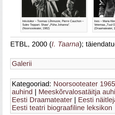
Inkvisiitor – Toomas Lõhmuste, Pierre Cauchon –
Ines – Maria Kle
Sulev Teppart. Shaw’ „Püha Johanna”.
Vetemaa „Tuul Ol
(Noorsooteater, 1982)
(Draamateater, 
ETBL, 2000 (
I. Taarna
); täiendat
Galerii
Kategooriad:
Noorsooteater 196
auhind
|
Meeskõrvalosatäitja auh
Eesti Draamateater
|
Eesti näitle
Eesti teatri biograafiline leksikon