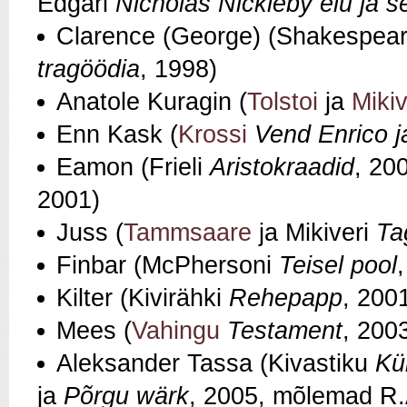
Edgari
Nicholas Nickleby elu ja s
Clarence (George) (Shakespear
tragöödia
, 1998)
Anatole Kuragin (
Tolstoi
ja
Mikiv
Enn Kask (
Krossi
Vend Enrico j
Eamon (Frieli
Aristokraadid
, 200
2001)
Juss (
Tammsaare
ja Mikiveri
Ta
Finbar (McPhersoni
Teisel pool
Kilter (Kivirähki
Rehepapp
, 200
Mees (
Vahingu
Testament
, 200
Aleksander Tassa (Kivastiku
Kü
ja
Põrgu wärk
, 2005, mõlemad R.