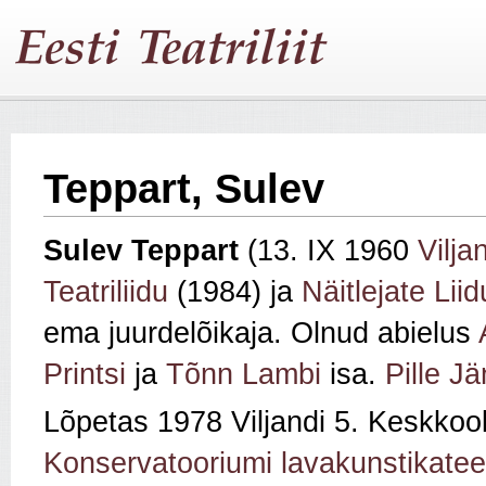
Teppart, Sulev
Sulev Teppart
(13. IX 1960
Vilja
Teatriliidu
(1984) ja
Näitlejate Liid
ema juurdelõikaja. Olnud abielus
Printsi
ja
Tõnn Lambi
isa.
Pille J
Lõpetas 1978 Viljandi 5. Keskkoo
Konservatooriumi lavakunstikatee