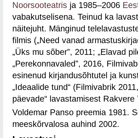
Noorsooteatris
ja 1985–2006
Ees
vabakutselisena. Teinud ka lavast
näitejuht. Mänginud telelavastust
filmis („Need vanad armastuskirja
„Üks mu sõber”, 2011; „Elavad pi
„Perekonnavaled”, 2016, Filmivabri
esinenud kirjandusõhtutel ja kun
„Ideaalide tund“ (Filmivabrik 201
päevade“ lavastamisest Rakvere T
Voldemar Panso preemia 1981. Sõn
meeskõrvalosa auhind 2002.