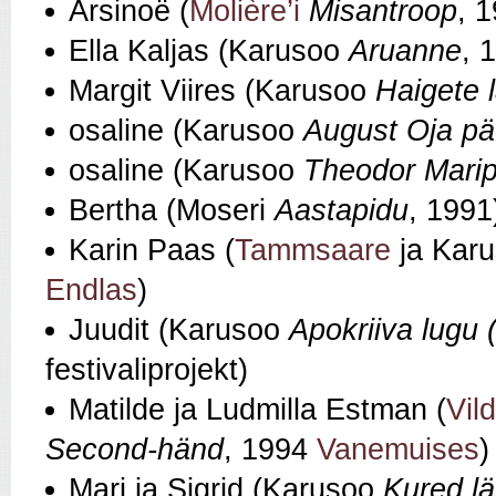
Arsinoë (
Molière’i
Misantroop
, 
Ella Kaljas (Karusoo
Aruanne
, 
Margit Viires (Karusoo
Haigete 
osaline (Karusoo
August Oja p
osaline (Karusoo
Theodor Marip
Bertha (Moseri
Aastapidu
, 1991
Karin Paas (
Tammsaare
ja Kar
Endlas
)
Juudit (Karusoo
Apokriiva lugu 
festivaliprojekt)
Matilde ja Ludmilla Estman (
Vil
Second‑händ
, 1994
Vanemuises
)
Mari ja Sigrid (Karusoo
Kured lä