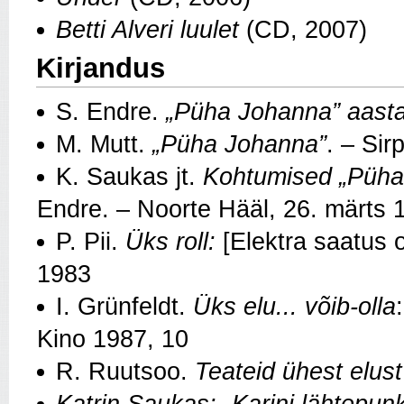
Betti Alveri luulet
(CD, 2007)
Kirjandus
S. Endre.
„Püha Johanna” aasta
M. Mutt.
„Püha Johanna”
. – Sir
K. Saukas jt.
Kohtumised
„Püha
Endre. – Noorte Hääl, 26. märts 
P. Pii.
Üks roll:
[Elektra saatus o
1983
I. Grünfeldt.
Üks elu... võib-olla
Kino 1987, 10
R. Ruutsoo.
Teateid ühest elust
Katrin Saukas: „Karini lähtepun