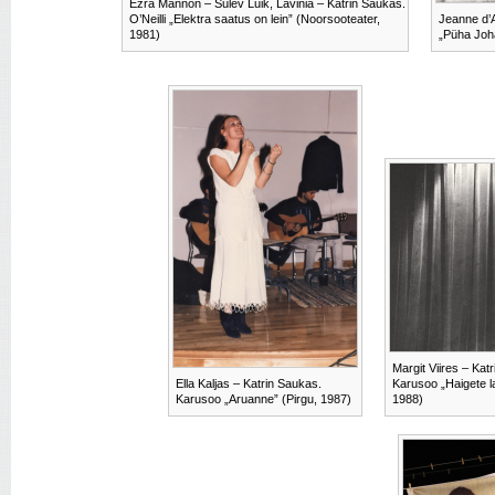
Ezra Mannon – Sulev Luik, Lavinia – Katrin Saukas.
O’Neilli „Elektra saatus on lein” (Noorsooteater,
Jeanne d’A
1981)
„Püha Joh
Margit Viires – Kat
Ella Kaljas – Katrin Saukas.
Karusoo „Haigete 
Karusoo „Aruanne” (Pirgu, 1987)
1988)