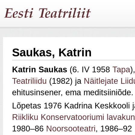
Saukas, Katrin
Katrin Saukas
(6. IV 1958
Tapa
)
Teatriliidu
(1982) ja
Näitlejate Liid
ehitusinsener, ema meditsiiniõde.
Lõpetas 1976 Kadrina Keskkooli 
Riikliku Konservatooriumi lavakun
1980–86
Noorsooteatri
, 1986–92