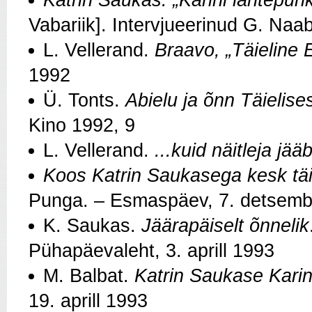
Vabariik]. Intervjueerinud G. Naa
L. Vellerand.
Braavo, „Täieline E
1992
Ü. Tonts.
Abielu ja õnn Täielise
Kino 1992, 9
L. Vellerand.
...kuid näitleja jää
Koos Katrin Saukasega kesk täiel
Punga. – Esmaspäev, 7. detsemb
K. Saukas.
Jäärapäiselt õnnelik
Pühapäevaleht, 3. aprill 1993
M. Balbat.
Katrin Saukase Kari
19. aprill 1993