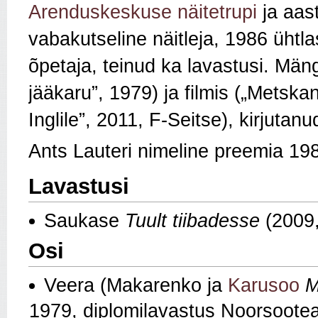
Arenduskeskuse näitetrupi
ja aas
vabakutseline näitleja, 1986 ühtla
õpetaja, teinud ka lavastusi. Mä
jääkaru”, 1979) ja filmis („Metsk
Inglile”, 2011, F-Seitse), kirjutan
Ants Lauteri nimeline preemia 198
Lavastusi
Saukase
Tuult tiibadesse
(2009,
Osi
Veera (Makarenko ja
Karusoo
M
1979, diplomilavastus Noorsootea