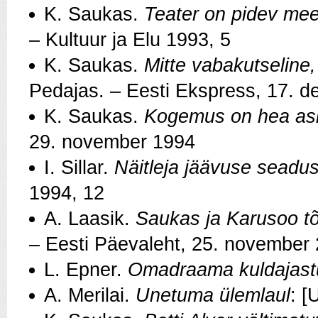
K. Saukas.
Teater on pidev mee
– Kultuur ja Elu 1993, 5
K. Saukas.
Mitte vabakutseline,
Pedajas. – Eesti Ekspress, 17. 
K. Saukas.
Kogemus on hea as
29. november 1994
I. Sillar.
Näitleja jäävuse seadus
1994, 12
A. Laasik.
Saukas ja Karusoo tõi
– Eesti Päevaleht, 25. november
L. Epner.
Omadraama kuldajastu
A. Merilai.
Unetuma ülemlaul
: [