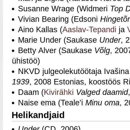
Susanne Wrage (Widmeri
Top 
Vivian Bearing (Edsoni
Hinget
Aino Kallas (
Aaslav-Tepandi
ja
Marie Under (Saukase
Under
, 
Betty Alver (Saukase
Võlg
, 200
ühistöö)
NKVD julgeolekutöötaja Ivašina
1939
, 2008 Estonias, koostöös Riig
Daam (
Kivirähki
Valged daamid
Naise ema (Teale’i
Minu oma
, 
Helikandjaid
Under
(CD, 2006)