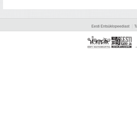
Eesti Entsüklopeediast
T