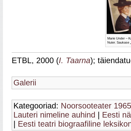
Marie Under – K
Nuter. Saukase 
ETBL, 2000 (
I. Taarna
); täiendat
Galerii
Kategooriad:
Noorsooteater 196
Lauteri nimeline auhind
|
Eesti nä
|
Eesti teatri biograafiline leksiko