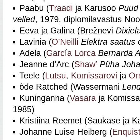
Paabu (
Traadi
ja Karusoo
Puud 
velled
, 1979, diplomilavastus Noo
Eeva ja Galina (Brežnevi
Dixiel
Lavinia (
O’Neilli
Elektra saatus 
Adela (
García Lorca
Bernarda A
Jeanne d’Arc (
Shaw’
Püha Joh
Teele (
Lutsu
,
Komissarovi
ja
Or
õde Ratched (Wassermani
Lend
Kuninganna (
Vasara
ja Komissa
1985)
Kristiina Reemet (Saukase ja 
Johanne Luise Heiberg (
Enquist