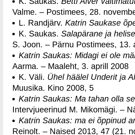
K. Saukas.
Betti Alver vältimat
Valme. – Postimees, 28. novemb
L. Randjärv.
Katrin Saukase õpet
K. Saukas.
Salapärane ja helis
S. Joon. – Pärnu Postimees, 13. a
Katrin Saukas: Midagi ei ole mä
Aarma. – Maaleht, 3. aprill 2008
K. Väli.
Ühel häälel Underit ja A
Muusika. Kino 2008, 5
Katrin Saukas: Ma tahan olla s
Intervjueerinud M. Mikomägi. – N
Katrin Saukas: ma ei õppinud ars
Reinolt. – Naised 2013, 47 (21. 