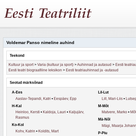
Voldemar Panso nimeline auhind
Teekond
Kultuur ja sport
>
Varia (kultuur ja sport)
>
Auhinnad ja autasud
>
Eesti teatri
Eesti teatri biograafiline leksikon
>
Eesti teatriauhinnad ja -autasud
Seotud märksõnad
A-Ees
Lil-Lut
Aaslav-Tepandi, Katri
•
Eespäev, Epp
Lill, Mari-Liis
•
Lutsep
H-Kal
M-Mõt
Heinloo, Kersti
•
Kaldoja, Lauri
•
Kaljujärv,
Matvere, Marko
•
Mõt
Rasmus
Mä-Nõl
Ko-Kol
Mägi, Maarja Johan
Kohv, Katrin
•
Koldits, Mart
P-Piu