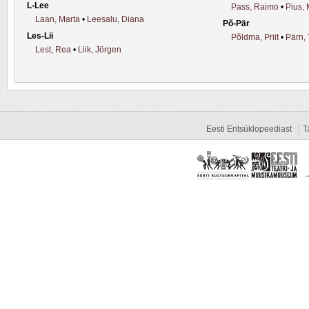
L-Lee
Pass, Raimo
•
Pius, 
Laan, Marta
•
Leesalu, Diana
Põ-Pär
Les-Lii
Põldma, Priit
•
Pärn, 
Lest, Rea
•
Liik, Jörgen
Eesti Entsüklopeediast
T