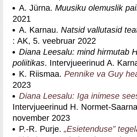
A. Jürna.
Muusiku olemuslik pa
2021
A. Karnau.
Natsid vallutasid tea
: AK, 5. veebruar 2022
Diana Leesalu: mind hirmutab Hi
poliitikas
. Intervjueerinud A. Kar
K. Riismaa.
Pennike va Guy he
2023
Diana Leesalu: Iga inimese sees
Intervjueerinud H. Normet-Saarna. 
november 2023
P.-R. Purje.
„Esietenduse” tegel