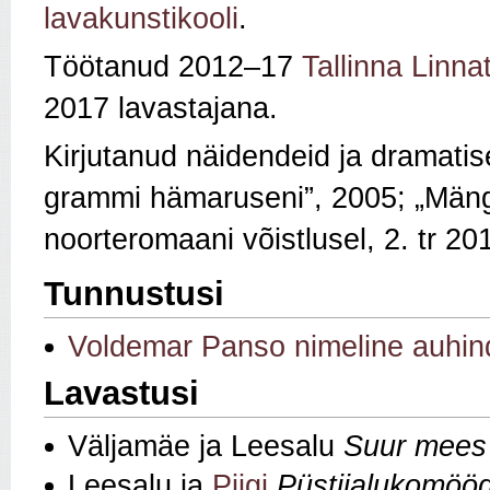
lavakunstikooli
.
Töötanud 2012–17
Tallinna Linna
2017 lavastajana.
Kirjutanud näidendeid ja dramati
grammi hämaruseni”, 2005; „Mängul
noorteromaani võistlusel, 2. tr 2
Tunnustusi
Voldemar Panso nimeline auhin
Lavastusi
Väljamäe ja Leesalu
Suur mees
Leesalu ja
Piigi
Püstijalukomööd