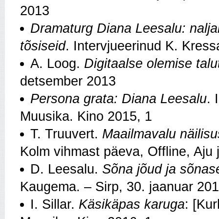
2013
Dramaturg Diana Leesalu: naljak
tõsiseid
. Intervjueerinud K. Kres
A. Loog.
Digitaalse olemise tal
detsember 2013
Persona grata: Diana Leesalu
. 
Muusika. Kino 2015, 1
T. Truuvert.
Maailmavalu näilis
Kolm vihmast päeva, Offline, Aju 
D. Leesalu.
Sõna jõud ja sõnas
Kaugema. – Sirp, 30. jaanuar 20
I. Sillar.
Käsikäpas karuga
: [Kur