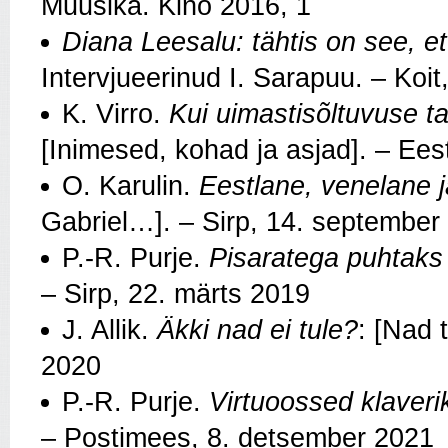
Muusika. Kino 2016, 1
Diana Leesalu: tähtis on see, et
Intervjueerinud I. Sarapuu. – Koit
K. Virro.
Kui uimastisõltuvuse ta
[Inimesed, kohad ja asjad]. – Ee
O. Karulin.
Eestlane, venelane 
Gabriel…]. – Sirp, 14. september
P.-R. Purje.
Pisaratega puhtaks
– Sirp, 22. märts 2019
J. Allik.
Äkki nad ei tule?
: [Nad 
2020
P.-R. Purje.
Virtuoossed klaverik
– Postimees, 8. detsember 2021