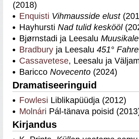
(2018)
Enquisti
Vihmausside elust
(201
Hayhursti
Nad tulid keskööl
(20
Bjørnstadi ja Leesalu
Muusikale
Bradbury
ja Leesalu
451° Fahre
Cassavetese
, Leesalu ja Välj
Baricco
Novecento
(2024)
Dramatiseeringuid
Fowlesi
Liblikapüüdja (2012)
Molnári
Pál-tänava poisid (2013
Kirjandus