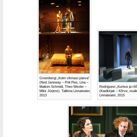
Greenbergi „Kolm vihmast päeva”
(Ned Janeway – Priit Pius, Lina –
Maiken Schmidt, Theo Wexler –
Rodriguesi „Kurbus ja rõõ
Mikk Jürjens). Tallinna Linnateater,
(Kaelkirjak – Kõrve, osalin
2013
Linnateater, 2015