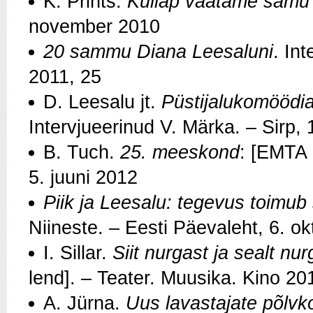
K. Prints.
Küllap vaatame samu 
november 2010
20 sammu Diana Leesaluni
. In
2011, 25
D. Leesalu jt.
Püstijalukomöödia
Intervjueerinud V. Märka. – Sirp
B. Tuch.
25. meeskond
: [EMTA 
5. juuni 2012
Piik ja Leesalu: tegevus toimub 
Niineste. – Eesti Päevaleht, 6. o
I. Sillar.
Siit nurgast ja sealt nu
lend]. – Teater. Muusika. Kino 20
A. Jürna.
Uus lavastajate põlvk