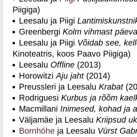
Piigiga)
Leesalu ja Piigi
Lantimiskunstni
Greenbergi
Kolm vihmast päev
Leesalu ja Piigi
Võidab see, kel
Kinoteatris, koos Paavo Piigiga)
Leesalu
Offline
(2013)
Horowitzi
Aju jaht
(2014)
Preussleri ja Leesalu
Krabat
(20
Rodriguesi
Kurbus ja rõõm kaelk
Macmillani
Inimesed, kohad ja 
Väljamäe ja Leesalu
Kriipsud uk
Bornhöhe
ja Leesalu
Vürst Gabr