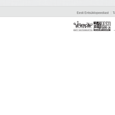
Eesti Entsüklopeediast
T