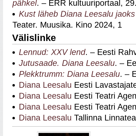
pähkel
. – ERR kultuuriportaal, 2
Kust läheb Diana Leesalu jaoks 
Teater. Muusika. Kino 2024, 1
Välislinke
Lennud: XXV lend
. – Eesti Rah
Jutusaade. Diana Leesalu
. – E
Plekktrumm: Diana Leesalu
. – 
Diana Leesalu
Eesti Lavastajate
Diana Leesalu
Eesti Teatri Agen
Diana Leesalu
Eesti Teatri Agen
Diana Leesalu
Tallinna Linnatea