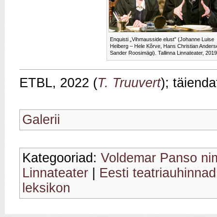
Enquisti „Vihmausside elust” (Johanne Luise
Heiberg – Hele Kõrve, Hans Christian Anders
Sander Roosimägi). Tallinna Linnateater, 2019
ETBL, 2022 (
T. Truuvert
); täiend
Galerii
Kategooriad:
Voldemar Panso nim
Linnateater
|
Eesti teatriauhinnad
leksikon