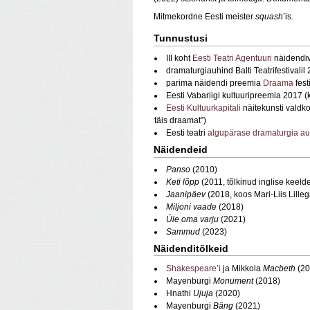
Mitmekordne Eesti meister
squash
’is.
Tunnustusi
III koht
Eesti Teatri Agentuuri
näidendivõ
dramaturgiauhind Balti Teatrifestivalil 
parima näidendi preemia
Draama
fest
Eesti Vabariigi kultuuripreemia 2017 (k
Eesti Kultuurkapitali
näitekunsti valdko
täis draamat”)
Eesti teatri
algupärase dramaturgia a
Näidendeid
Panso
(2010)
Keti lõpp
(2011, tõlkinud inglise keeld
Jaanipäev
(2018, koos Mari-Liis Lilleg
Miljoni vaade
(2018)
Üle oma varju
(2021)
Sammud
(2023)
Näidenditõlkeid
Shakespeare’i
ja Mikkola
Macbeth
(20
Mayenburgi
Monument
(2018)
Hnathi
Ujuja
(2020)
Mayenburgi
Bäng
(2021)