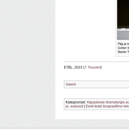
Piigi ja
Getter 
Martin T
ETBL, 2023 (
T. Truuvert
)
Galerii
Kategooriad:
Algupärase dramaturgia a
ja -autasud
|
Eesti teatri biograafiline le