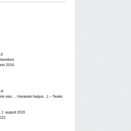
10
detsember)
rielu 2016
7-8
sele valu…, Harakale haigus…]. – Teater.
r, 1. august 2020
2022