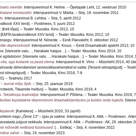
tiseks meelde
. Intervjueerinud K. Helme. – Õpetajate Leht, 12. veebruar 2010
trialane ennetustöö
. Intervjueerinud V. Märka. – Sirp, 18. november 2011
le
. Intervjueerinud B. Lehtna. – Sirp, 5. aprill 2012
stikooli XXV lend]. – Postimees, 5. juuni 2012
p
: [Keti lõpp]. – Teater. Muusika. Kino 2012, 10
: [EMTA lavakunstikooli XXV lend]. – Teater. Muusika. Kino 2012, 10
a praegu
. Intervjueerinud M. Niineste. – Eesti Päevaleht, 6. oktoober 2012
itte depressiivselt
. Intervjueerinud K. Kruus. – Eesti Draamateatri ajaleht 2013, 10
na
: [Varesele valu…, Harakale haigus…]. – Teater. Muusika. Kino 2014, 10
ui agitatsioon
: [Varesele valu…, Harakale haigus…]. – Teater. Muusika. Kino 2014, 
 olla, aga kodanik sa pead olema
. Intervjueerinud K. Virro. – Müürileht 2014, 40 (
 rahvaste lähendamisel semiootikavahendeid ei valita
: [Teisest silmapilgust]. – Teat
sest silmapilgust]. – Teater. Muusika. Kino 2016, 7-8
/2]. – Teatrielu 2017
– kunsti mõju õpik
. – Sirp, 25. jaanuar 2019
nstwerk, Titaanide heitlus]. – Teater. Muusika. Kino 2019, 4
 Tekstilooja teatriväljal
. Intervjueerinud P. Põldma. – Teater. Muusika. Kino 2019, 
kuidas kujutatakse depressiooni draamakirjanduses ja kuidas seda lugeda
: [Vare
ndepäevik
: [Kahekesi]. – Müürileht 2020, 33 (aprill)
la rohkem nagu „Õnne 13” – igav ja vaikne
. Intervjueerinud K. Allik. – Postimees : Arte
 kasvatada julgust sekkuda
. Intervjueerinud K. Allik. – Postimees : AK, 29. oktoober 
d nii mõnedki eetilised küsimused
: [… Eetika]. – Sirp, 4. november 2022
ndise vahel
. – Sirp, 24. november 2023