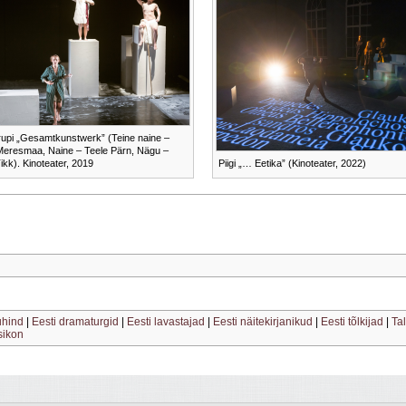
 trupi „Gesamtkunstwerk” (Teine naine –
Meresmaa, Naine – Teele Pärn, Nägu –
ikk). Kinoteater, 2019
Piigi „… Eetika” (Kinoteater, 2022)
uhind
|
Eesti dramaturgid
|
Eesti lavastajad
|
Eesti näitekirjanikud
|
Eesti tõlkijad
|
Ta
ksikon