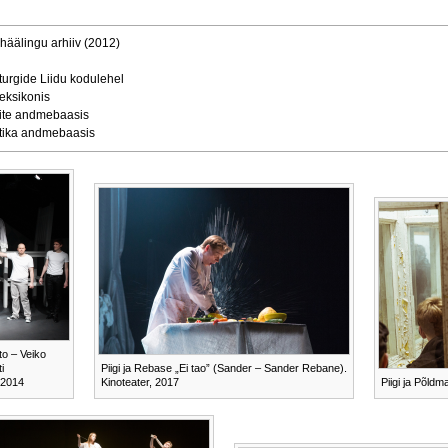
ghäälingu arhiiv (2012)
turgide Liidu kodulehel
leksikonis
orite andmebaasis
istika andmebaasis
to – Veiko
i
Piigi ja Rebase „Ei tao” (Sander – Sander Rebane).
 2014
Kinoteater, 2017
Piigi ja Põldm