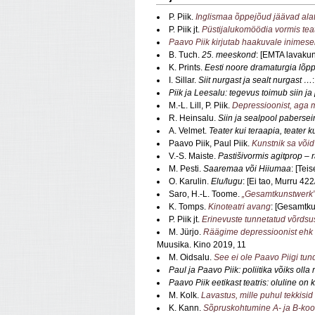
P. Piik.
Inglismaa õppejõud jäävad ala
P. Piik jt.
Püstijalukomöödia vormis tea
Paavo Piik kirjutab haakuvale inimese
B. Tuch.
25. meeskond
: [EMTA lavakun
K. Prints.
Eesti noore dramaturgia lõp
I. Sillar.
Siit nurgast ja sealt nurgast …
Piik ja Leesalu: tegevus toimub siin j
M.-L. Lill, P. Piik.
Depressioonist, aga m
R. Heinsalu.
Siin ja sealpool pabersei
A. Velmet.
Teater kui teraapia, teater k
Paavo Piik, Paul Piik.
Kunstnik sa võid
V.-S. Maiste.
Pastišivormis agitprop –
M. Pesti.
Saaremaa või Hiiumaa
: [Tei
O. Karulin.
Elu/lugu
: [Ei tao, Murru 422
Saro, H.-L. Toome.
„Gesamtkunstwerk” 
K. Tomps.
Kinoteatri avang
: [Gesamtku
P. Piik jt.
Erinevuste tunnetatud võrdsus.
M. Jürjo.
Räägime depressioonist ehk 
Muusika. Kino 2019, 11
M. Oidsalu.
See ei ole Paavo Piigi tu
Paul ja Paavo Piik: poliitika võiks ol
Paavo Piik eetikast teatris: oluline on
M. Kolk.
Lavastus, mille puhul tekkisi
K. Kann.
Sõpruskohtumine A- ja B-koo