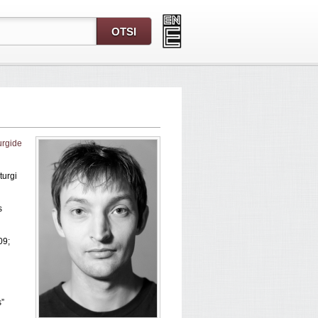
urgide
urgi
s
09;
s”