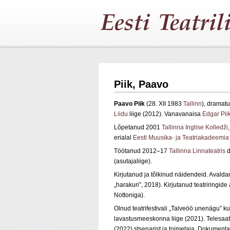
Piik, Paavo
Paavo Piik
(28. XII 1983
Tallinn
), dramatur
Liidu
liige (2012). Vanavanaisa
Edgar Pii
Lõpetanud 2001
Tallinna Inglise Kolledži
erialal
Eesti Muusika- ja Teatriakadeemia 
Töötanud 2012–17
Tallinna Linnateatris
d
(asutajaliige).
Kirjutanud ja tõlkinud näidendeid. Avald
„harakuri”, 2018). Kirjutanud teatriringid
Nottoniga).
Olnud teatrifestivali „Talveöö unenägu” ku
lavastusmeeskonna liige (2021). Telesaat
(2022) stsenarist ja toimetaja. Dokumentaa