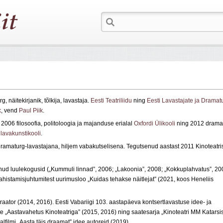
g, näitekirjanik, tõlkija, lavastaja.
Eesti Teatriliidu
ning
Eesti Lavastajate ja Dramat
k
, vend
Paul Piik
.
, 2006 filosoofia, politoloogia ja majanduse erialal
Oxfordi Ülikooli
ning 2012 dramat
lavakunstikooli
.
ramaturg-lavastajana, hiljem vabakutselisena. Tegutsenud aastast 2011 Kinoteatri
anud luulekogusid („Kummuli linnad”, 2006; „Lakoonia”, 2008; „Kokkuplahvatus”, 20
e ahistamisjuhtumitest uurimusloo „Kuidas tehakse näitlejat” (2021, koos Heneliis
raator (2014, 2016). Eesti Vabariigi 103. aastapäeva kontsertlavastuse idee- ja
e „Aastavahetus Kinoteatriga” (2015, 2016) ning saatesarja „Kinoteatri MM Katarsi
lfilmi „Aasta täis draamat” idee autoreid (2019).