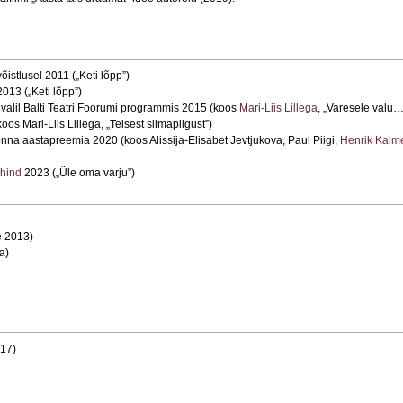
istlusel 2011 („Keti lõpp”)
2013 („Keti lõpp”)
ivalil Balti Teatri Foorumi programmis 2015 (koos
Mari-Liis Lillega
, „Varesele valu
oos Mari-Liis Lillega, „Teisest silmapilgust”)
nna aastapreemia 2020 (koos Alissija-Elisabet Jevtjukova, Paul Piigi,
Henrik Kalme
uhind
2023 („Üle oma varju”)
e 2013)
a)
17)