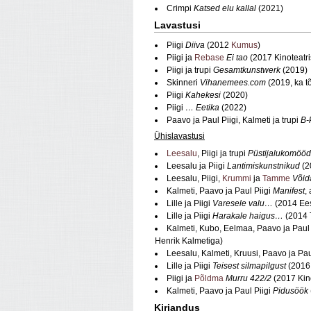
Crimpi
Katsed elu kallal
(2021)
Lavastusi
Piigi
Diiva
(2012
Kumus
)
Piigi ja
Rebase
Ei tao
(2017 Kinoteatri
Piigi ja trupi
Gesamtkunstwerk
(2019)
Skinneri
Vihanemees.com
(2019, ka t
Piigi
Kahekesi
(2020)
Piigi
… Eetika
(2022)
Paavo ja Paul Piigi, Kalmeti ja trupi
B-
Ühislavastusi
Leesalu
, Piigi ja trupi
Püstijalukomööd
Leesalu ja Piigi
Lantimiskunstnikud
(2
Leesalu, Piigi,
Krummi
ja
Tamme
Võid
Kalmeti, Paavo ja Paul Piigi
Manifest
,
Lille ja Piigi
Varesele valu…
(2014 Eest
Lille ja Piigi
Harakale haigus…
(2014 T
Kalmeti, Kubo, Eelmaa, Paavo ja Paul 
Henrik Kalmetiga)
Leesalu, Kalmeti, Kruusi, Paavo ja Pau
Lille ja Piigi
Teisest silmapilgust
(2016,
Piigi ja
Põldma
Murru 422/2
(2017 Kino
Kalmeti, Paavo ja Paul Piigi
Pidusöök
Kirjandus