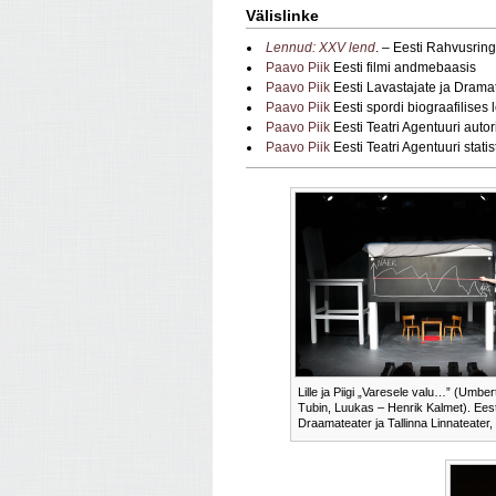
Välislinke
Lennud: XXV lend
. – Eesti Rahvusrin
Paavo Piik
Eesti filmi andmebaasis
Paavo Piik
Eesti Lavastajate ja Drama
Paavo Piik
Eesti spordi biograafilises 
Paavo Piik
Eesti Teatri Agentuuri aut
Paavo Piik
Eesti Teatri Agentuuri stat
Lille ja Piigi „Varesele valu…” (Umber
Tubin, Luukas – Henrik Kalmet). Eest
Draamateater ja Tallinna Linnateater,