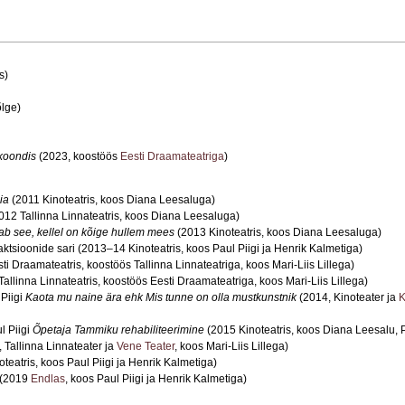
s)
õlge)
koondis
(2023, koostöös
Eesti Draamateatriga
)
ia
(2011 Kinoteatris, koos Diana Leesaluga)
012 Tallinna Linnateatris, koos Diana Leesaluga)
ab see, kellel on kõige hullem mees
(2013 Kinoteatris, koos Diana Leesaluga)
 aktsioonide sari (2013–14 Kinoteatris, koos Paul Piigi ja Henrik Kalmetiga)
i Draamateatris, koostöös Tallinna Linnateatriga, koos Mari-Liis Lillega)
allinna Linnateatris, koostöös Eesti Draamateatriga, koos Mari-Liis Lillega)
Piigi
Kaota mu naine ära ehk Mis tunne on olla mustkunstnik
(2014, Kinoteater ja
K
l Piigi
Õpetaja Tammiku rehabiliteerimine
(2015 Kinoteatris, koos Diana Leesalu, P
 Tallinna Linnateater ja
Vene Teater
, koos Mari-Liis Lillega)
teatris, koos Paul Piigi ja Henrik Kalmetiga)
(2019
Endlas
, koos Paul Piigi ja Henrik Kalmetiga)