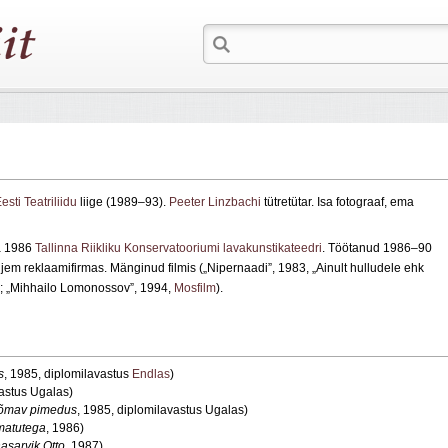
esti Teatriliidu
liige (1989–93).
Peeter Linzbachi
tütretütar. Isa fotograaf, ema
ja 1986
Tallinna Riikliku Konservatooriumi lavakunstikateedri
. Töötanud 1986–90
iljem reklaamifirmas. Mänginud filmis („Nipernaadi”, 1983, „Ainult hulludele ehk
; „Mihhailo Lomonossov”, 1994,
Mosfilm
).
s
, 1985, diplomilavastus
Endlas
)
vastus Ugalas)
õmav pimedus
, 1985, diplomilavastus Ugalas)
matutega
, 1986)
nasarvik Otto
, 1987)