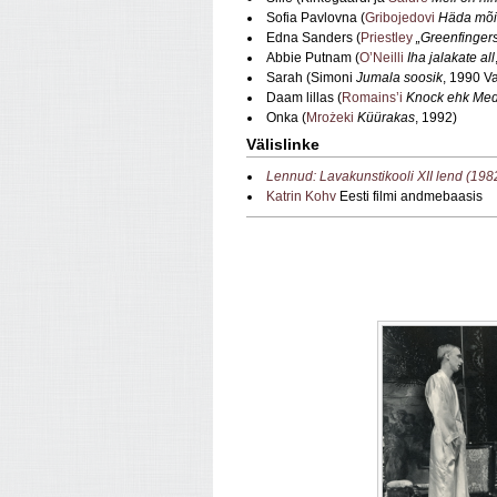
Sofia Pavlovna (
Gribojedovi
Häda mõi
Edna Sanders (
Priestley
„Greenfingers
Abbie Putnam (
O’Neilli
Iha jalakate all
Sarah (Simoni
Jumala soosik
, 1990 V
Daam lillas (
Romains’i
Knock ehk Medit
Onka (
Mrożeki
Küürakas
, 1992)
Välislinke
Lennud: Lavakunstikooli XII lend (19
Katrin Kohv
Eesti filmi andmebaasis