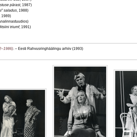
stuse pärast
, 1987)
i” saladus
, 1988)
, 1989)
analinnastuudios)
siini triumf
, 1991)
82–1986)
. – Eesti Rahvusringhäälingu arhiiv (1993)