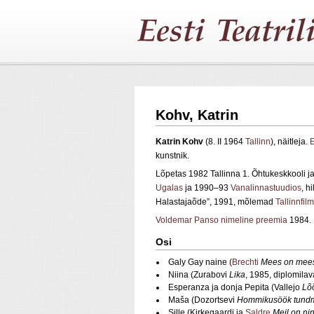
Kohv, Katrin
Katrin Kohv
(8. II 1964
Tallinn
), näitleja.
E
kunstnik.
Lõpetas 1982 Tallinna 1. Õhtukeskkooli 
Ugalas
ja 1990–93
Vanalinnastuudios
, h
Halastajaõde”, 1991, mõlemad
Tallinnfilm
Voldemar Panso nimeline preemia
1984.
Osi
Galy Gay naine (
Brechti
Mees on mee
Niina (Zurabovi
Lika
, 1985, diplomila
Esperanza ja donja Pepita (Vallejo
Lõ
Maša (Dozortsevi
Hommikusöök tund
Sille (Kirkegaardi ja
Saldre
Meil on ni