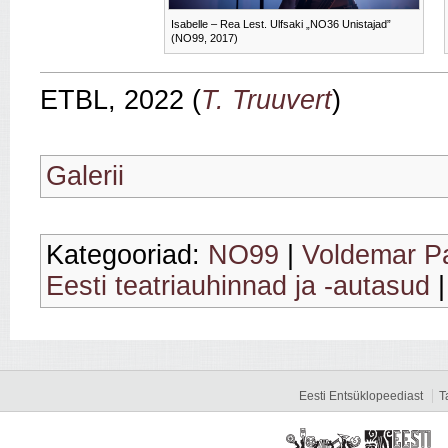
Isabelle – Rea Lest. Ulfsaki „NO36 Unistajad”
(NO99, 2017)
ETBL, 2022 (
T. Truuvert
)
Galerii
Kategooriad:
NO99
|
Voldemar Pa
Eesti teatriauhinnad ja -autasud
Eesti Entsüklopeediast
T