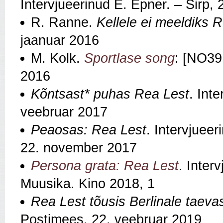
Intervjueerinud E. Epner. – Sirp,
R. Ranne.
Kellele ei meeldiks 
jaanuar 2016
M. Kolk.
Sportlase song
: [NO39
2016
Kõntsast* puhas Rea Lest
. Int
veebruar 2017
Peaosas: Rea Lest
. Intervjuee
22. november 2017
Persona grata: Rea Lest
. Inter
Muusika. Kino 2018, 1
Rea Lest tõusis Berlinale taeva
Postimees, 22. veebruar 2019