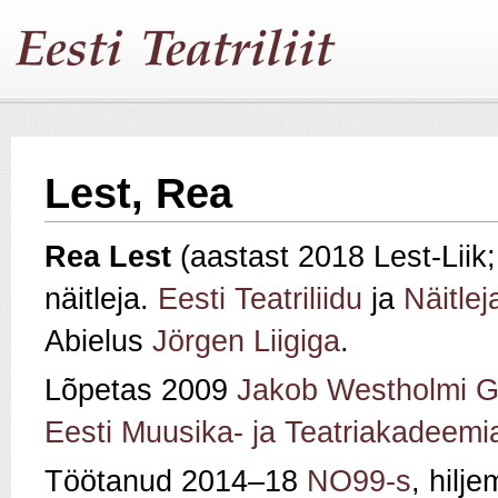
Lest, Rea
Rea Lest
(aastast 2018 Lest-Liik
näitleja.
Eesti Teatriliidu
ja
Näitlej
Abielus
Jörgen Liigiga
.
Lõpetas 2009
Jakob Westholmi 
Eesti Muusika- ja Teatriakadeemia
Töötanud 2014–18
NO99-s
, hilj