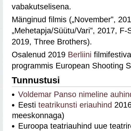
vabakutselisena.
Mänginud filmis („November”, 20
„Mehetapja/Süütu/Vari”, 2017, F-S
2019, Three Brothers).
Osalenud 2019
Berliini
filmifestiva
programmis European Shooting S
Tunnustusi
Voldemar Panso nimeline auhin
Eesti
teatrikunsti eriauhind
2016 
meeskonnaga)
Euroopa teatriauhind uue teatri