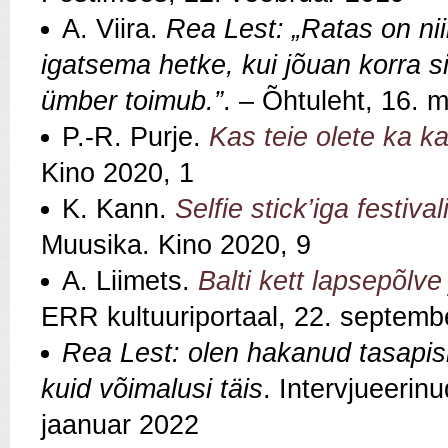
A. Viira.
Rea Lest: „Ratas on ni
igatsema hetke, kui jõuan korra s
ümber toimub.”
. – Õhtuleht, 16. 
P.-R. Purje.
Kas teie olete ka 
Kino 2020, 1
K. Kann.
Selfie stick’iga festiva
Muusika. Kino 2020, 9
A. Liimets.
Balti kett lapsepõlve
ERR kultuuriportaal, 22. septemb
Rea Lest: olen hakanud tasapisi
kuid võimalusi täis
. Intervjueerin
jaanuar 2022