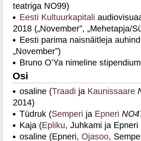
teatriga NO99)
Eesti Kultuurkapitali
audiovisuaa
2018 („November”, „Mehetapja/Sü
Eesti parima naisnäitleja auhin
„November”)
Bruno O’Ya nimeline stipendiu
Osi
osaline (
Traadi
ja
Kaunissaare
2014)
Tüdruk (
Semperi
ja
Epneri
NO47
Kaja (
Epliku
, Juhkami ja Epneri
osaline (Epneri,
Ojasoo
, Semper