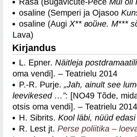
Rasa (Bugavičute-Pēce
Mul oli
osaline (Semperi ja Ojasoo
Kun
osaline (Augi
Х** войне. M*** sõ
Lava)
Kirjandus
L. Epner.
Näitleja postdramaatili
oma vendi]. – Teatrielu 2014
P.-R. Purje.
„Jah, ainult see l
leevikesed …”
: [NO49 Tõde, mid
otsis oma vendi]. – Teatrielu 201
H. Sibrits.
Kool läbi, nüüd edasi
R. Lest jt.
Perse poliitika – loe