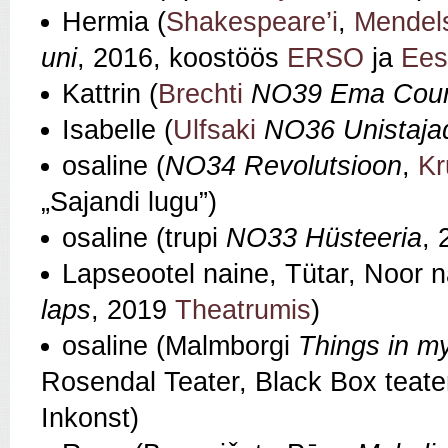
Hermia (
Shakespeare’i
,
Mendel
uni
, 2016, koostöös
ERSO
ja
Ees
Kattrin (
Brechti
NO39 Ema Cou
Isabelle (
Ulfsaki
NO36 Unistaja
osaline (
NO34 Revolutsioon
,
Kru
„Sajandi lugu”)
osaline (trupi
NO33 Hüsteeria
, 
Lapseootel naine, Tütar, Noor 
laps
, 2019
Theatrumis
)
osaline (Malmborgi
Things in m
Rosendal Teater, Black Box teate
Inkonst)