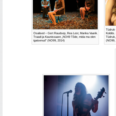
Tüdruk 
Osalised – Gert Raudsep, Rea Lest, Marika Vaarik.
Koldits
Traadi ja Kaunissaare „NO49 Tõde, mida ma olen
Tüdruk,
igatsenud” (NO99, 2014)
(NO99,