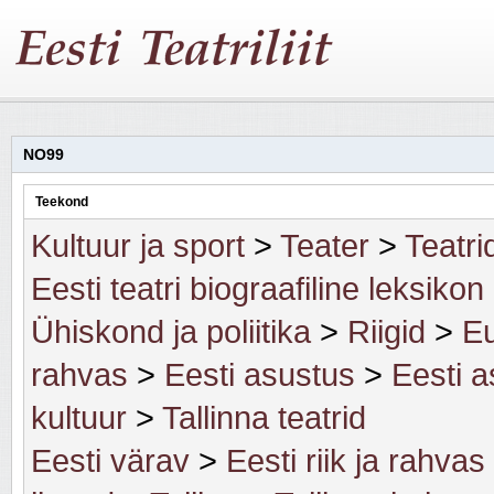
NO99
Teekond
Kultuur ja sport
>
Teater
>
Teatri
Eesti teatri biograafiline leksikon
Ühiskond ja poliitika
>
Riigid
>
Eu
rahvas
>
Eesti asustus
>
Eesti a
kultuur
>
Tallinna teatrid
Eesti värav
>
Eesti riik ja rahvas