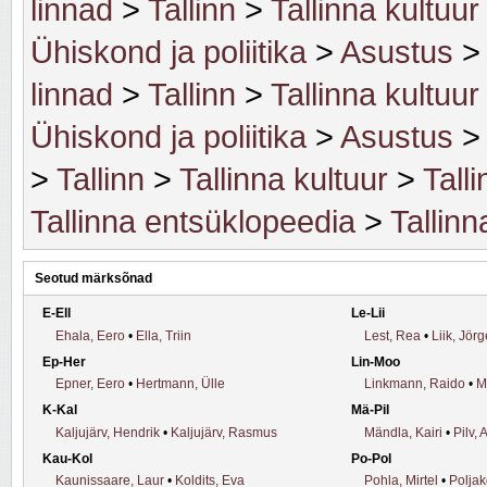
linnad
>
Tallinn
>
Tallinna kultuur
Ühiskond ja poliitika
>
Asustus
>
linnad
>
Tallinn
>
Tallinna kultuur
Ühiskond ja poliitika
>
Asustus
>
Tallinn
>
Tallinna kultuur
>
Talli
Tallinna entsüklopeedia
>
Tallinn
Seotud märksõnad
E-Ell
Le-Lii
Ehala, Eero
•
Ella, Triin
Lest, Rea
•
Liik, Jör
Ep-Her
Lin-Moo
Epner, Eero
•
Hertmann, Ülle
Linkmann, Raido
•
M
K-Kal
Mä-Pil
Kaljujärv, Hendrik
•
Kaljujärv, Rasmus
Mändla, Kairi
•
Pilv, 
Kau-Kol
Po-Pol
Kaunissaare, Laur
•
Koldits, Eva
Pohla, Mirtel
•
Poljak