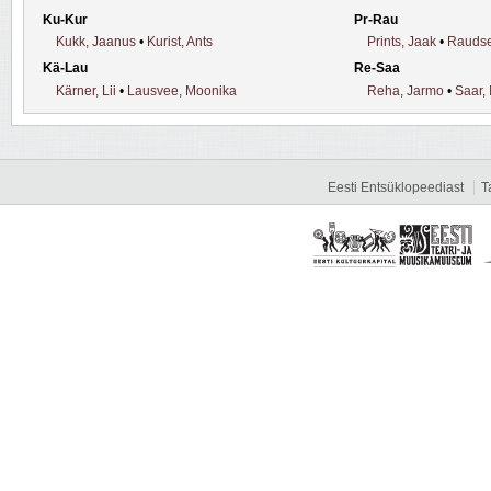
Ku-Kur
Pr-Rau
Kukk, Jaanus
•
Kurist, Ants
Prints, Jaak
•
Raudse
Kä-Lau
Re-Saa
Kärner, Lii
•
Lausvee, Moonika
Reha, Jarmo
•
Saar, 
Eesti Entsüklopeediast
T