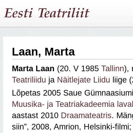
Laan, Marta
Marta Laan
(20. V 1985
Tallinn
),
Teatriliidu
ja
Näitlejate Liidu
liige 
Lõpetas 2005 Saue Gümnaasiumi
Muusika- ja Teatriakadeemia lava
aastast 2010
Draamateatris
. Män
siin
”
, 2008, Amrion, Helsinki-filmi