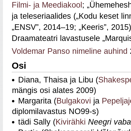
Filmi- ja Meediakool
; „Ühemehesho
ja
teleseriaalides („Kodu keset lin
„ENSV”, 2014
–19;
„Keeris”, 2015
Draamateatri lavastusele „Marquis
Voldemar Panso nimeline auhind
Osi
Diana, Thaisa ja Libu (
Shakespe
mängis osi alates 2009)
Margarita (
Bulgakovi
ja
Pepeljaj
diplomilavastus NO99-s)
tädi Sally (
Kivirähki
Neegri vaba