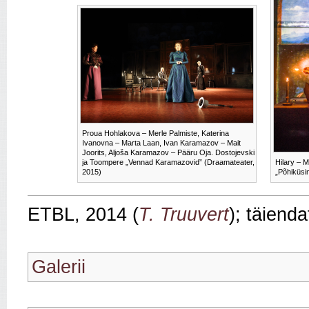
Proua Hohlakova – Merle Palmiste, Katerina
Ivanovna – Marta Laan, Ivan Karamazov – Mait
Joorits, Aljoša Karamazov – Pääru Oja. Dostojevski
ja Toompere „Vennad Karamazovid” (Draamateater,
Hilary – M
2015)
„Põhiküsi
ETBL, 2014 (
T. Truuvert
); täiend
Galerii