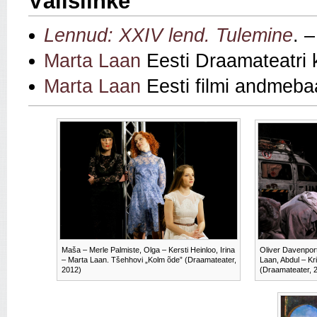
Välislinke
Lennud: XXIV lend. Tulemine
. 
Marta Laan
Eesti Draamateatri 
Marta Laan
Eesti filmi andmeba
Maša – Merle Palmiste, Olga – Kersti Heinloo, Irina
Oliver Davenport
– Marta Laan. Tšehhovi „Kolm õde” (Draamateater,
Laan, Abdul – Kri
2012)
(Draamateater, 