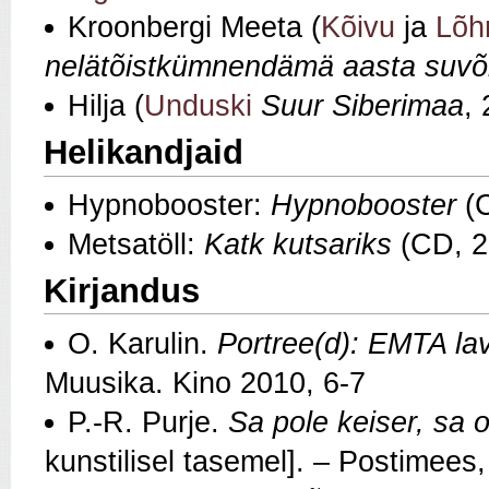
Kroonbergi Meeta (
Kõivu
ja
Lõh
nelätõistkümnendämä aasta suvõ
Hilja (
Unduski
Suur Siberimaa
,
Helikandjaid
Hypnobooster:
Hypnobooster
(C
Metsatöll:
Katk kutsariks
(CD, 2
Kirjandus
O. Karulin.
Portree(d): EMTA la
Muusika. Kino 2010, 6-7
P.-R. Purje.
Sa pole keiser, sa o
kunstilisel tasemel]. – Postimees