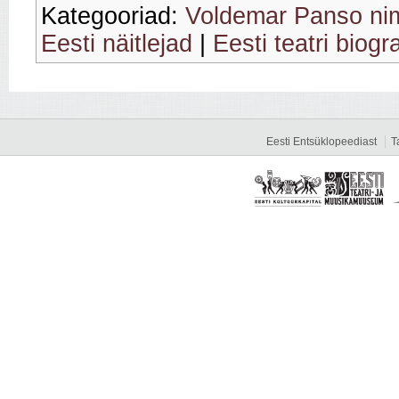
Kategooriad:
Voldemar Panso nim
Eesti näitlejad
|
Eesti teatri biogr
Eesti Entsüklopeediast
T