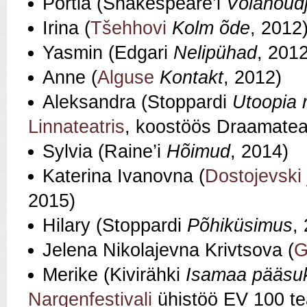
Portia (Shakespeare’i
Võlanõud
Irina (
Tšehhovi
Kolm õde
, 2012
Yasmin (Edgari
Nelipühad
, 2012
Anne (
Alguse
Kontakt
, 2012)
Aleksandra (Stoppardi
Utoopia 
Linnateatris
, koostöös Draamatea
Sylvia (Raine’i
Hõimud
, 2014)
Katerina Ivanovna (
Dostojevski
2015)
Hilary (Stoppardi
Põhiküsimus
,
Jelena Nikolajevna Krivtsova (
G
Merike (Kivirähki
Isamaa pääsu
Nargenfestivali
ühistöö EV 100 tea