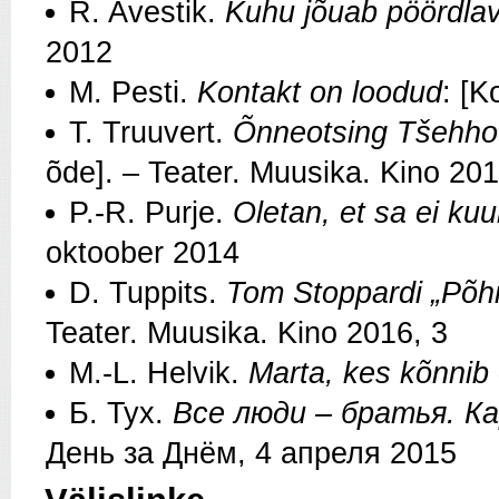
R. Avestik.
Kuhu jõuab pöördlava
2012
M. Pesti.
Kontakt on loodud
: [K
T. Truuvert.
Õnneotsing Tšehhov
õde]. – Teater. Muusika. Kino 201
P.-R. Purje.
Oletan, et sa ei ku
oktoober 2014
D. Tuppits.
Tom Stoppardi „Põh
Teater. Muusika. Kino 2016, 3
M.-L. Helvik.
Marta, kes kõnnib
Б. Тух.
Все люди – братья. К
День за Днём, 4 апреля 2015