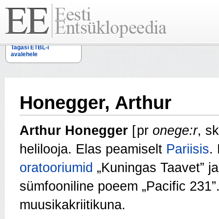
Tagasi ETBL-i
avalehele
Honegger, Arthur
Arthur Honegger
[ pr
onege:r
, s
helilooja. Elas peamiselt
Pariisis
.
oratooriumid
„Kuningas Taavet” ja 
sümfooniline poeem „Pacific 231”.
muusikakriitikuna.