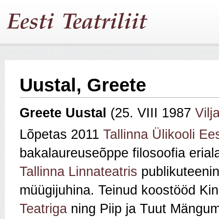
Uustal, Greete
Greete Uustal
(25. VIII 1987
Vilj
Lõpetas 2011
Tallinna Ülikooli
Ees
bakalaureuseõppe filosoofia eria
Tallinna Linnateatris
publikuteenin
müügijuhina. Teinud koostööd Kin
Teatriga
ning Piip ja Tuut Mängu