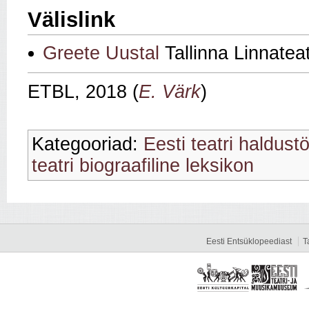
Välislink
Greete Uustal
Tallinna Linnateat
ETBL, 2018 (
E. Värk
)
Kategooriad:
Eesti teatri haldust
teatri biograafiline leksikon
Eesti Entsüklopeediast
T