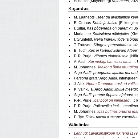
Scheffler (Mayenburgi
Kolemees
, 202
Kirjandus
M. Laaneots.
Iseenda avastamise keer
R. Oruaas.
Keela ja kaitse
: [Et keegi 
I. Sillar.
Kas põgeneda on parem?
: [B
Maria Lee.
Statistidest näitlejaiks
: [Ki
I. Grünfeldt.
Nelja Indreku tõde ja õigu
T. Truuvert.
Süngete peresaladuste sü
B. Tuch.
Kes ei kartnud Edward Albee’
P.-R. Purje.
Viibates elulootusele
: [Nõ
A. Aadli.
Kui midagi hirmsasti tahta …
Ü
M. Johannes.
Teekond õunastruudliga
Argo Aadli: praeguses ajastus ma end e
Persona grata: Argo Aadli
. Intervjuee
J. Allik.
Noore Toompere rasked valiku
K. Vainküla.
Argo Aadli: „Mulle meeldib
Argo Aadli: peame õppima ajaloost, tu
P.-R. Purje.
Igal pool on inimesed …
: 
P.-R. Purje.
Polkovniku lesk – maailma
M. Johannes.
Igas pulmas pruut ja ig
Б. Тух.
Пять часов в школе господи
Välislinke
Lennud: Lavakunstikooli XX lend (19