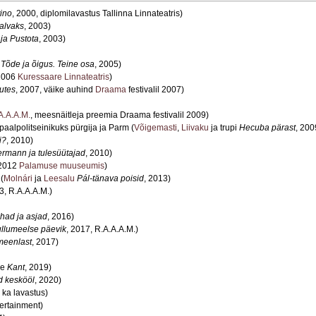
tino
, 2000, diplomilavastus Tallinna Linnateatris)
valvaks
, 2003)
ja Pustota
, 2003)
i
Tõde ja õigus. Teine osa
, 2005)
 2006
Kuressaare Linnateatris
)
kutes
, 2007, väike auhind
Draama
festivalil 2007)
A.A.A.M.
, meesnäitleja preemia Draama festivalil 2009)
paalpolitseinikuks pürgija ja Parm (
Võigemasti
,
Liivaku
ja trupi
Hecuba pärast
, 200
i?
, 2010)
ermann ja tulesüütajad
, 2010)
 2012
Palamuse muuseumis
)
(
Molnári
ja
Leesalu
Pál-tänava poisid
, 2013)
3, R.A.A.A.M.)
had ja asjad
, 2016)
llumeelse päevik
, 2017, R.A.A.A.M.)
meenlast
, 2017)
se
Kant
, 2019)
d keskööl
, 2020)
 ka lavastus)
ertainment)