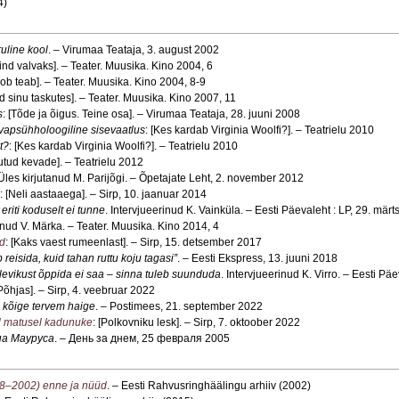
4)
uline kool
. – Virumaa Teataja, 3. august 2002
mind valvaks]. – Teater. Muusika. Kino 2004, 6
oob teab]. – Teater. Muusika. Kino 2004, 8-9
vid sinu taskutes]. – Teater. Muusika. Kino 2007, 11
s
: [Tõde ja õigus. Teine osa]. – Virumaa Teataja, 28. juuni 2008
vapsühholoogiline sisevaatlus
: [Kes kardab Virginia Woolfi?]. – Teatrielu 2010
t?
: [Kes kardab Virginia Woolfi?]. – Teatrielu 2010
iutud kevade]. – Teatrielu 2012
les kirjutanud M. Parijõgi. – Õpetajate Leht, 2. november 2012
: [Neli aastaaega]. – Sirp, 10. jaanuar 2014
riti koduselt ei tunne
. Intervjueerinud K. Vainküla. – Eesti Päevaleht : LP, 29. mär
rinud V. Märka. – Teater. Muusika. Kino 2014, 4
d
: [Kaks vaest rumeenlast]. – Sirp, 15. detsember 2017
 reisida, kuid tahan ruttu koju tagasi”
. – Eesti Ekspress, 13. juuni 2018
levikust õppida ei saa – sinna tuleb suunduda
. Intervjueerinud K. Virro. – Eesti Pä
[Põhjas]. – Sirp, 4. veebruar 2022
 kõige tervem haige
. – Postimees, 21. september 2022
al matusel kadunuke
: [Polkovniku lesk]. – Sirp, 7. oktoober 2022
на Мауруса
. – День за днем, 25 февраля 2005
98–2002) enne ja nüüd
. – Eesti Rahvusringhäälingu arhiiv (2002)