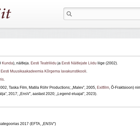
80
Kunda
), näitleja.
Eesti Teatriliidu
ja
Eesti Näitlejate Liidu
liige (2002).
2
Eesti Muusikaakadeemia Kõrgema lavakunstikooli
.
ris
.
2002, Taska Film, Matila Röhr Productions; „Malev”, 2005,
Exitfilm
, Õ-Fraktsioon) ni
lja”, 2017; „EnsV”, aastast 2020; „Legend eluajal”, 2023).
ekategoorias 2017 (EFTA, „ENSV”)