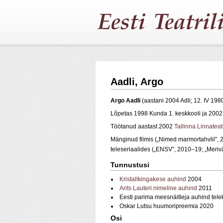
Aadli, Argo
Argo
Aadli
(aastani 2004 Adli; 12. IV 19
Lõpetas 1998 Kunda 1. keskkooli ja 200
Töötanud aastast 2002
Tallinna Linnateat
Mänginud filmis („Nimed marmortahvlil”, 
teleseriaalides („ENSV”, 2010–19; „Merivä
Tunnustusi
Kristallkingakese auhind
2004
Ants Lauteri nimeline auhind
2011
Eesti parima meesnäitleja auhind tel
Oskar Lutsu huumoripreemia 2020
Osi