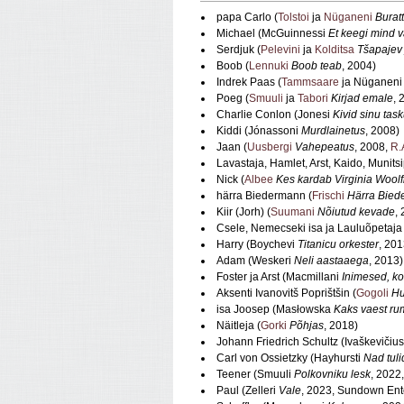
papa Carlo (
Tolstoi
ja
Nüganeni
Burat
Michael (McGuinnessi
Et keegi mind 
Serdjuk (
Pelevini
ja
Kolditsa
Tšapajev 
Boob (
Lennuki
Boob teab
, 2004)
Indrek Paas (
Tammsaare
ja Nüganen
Poeg (
Smuuli
ja
Tabori
Kirjad emale
,
Charlie Conlon (Jonesi
Kivid sinu tas
Kiddi (Jónassoni
Murdlainetus
, 2008)
Jaan (
Uusbergi
Vahepeatus
, 2008,
R.
Lavastaja, Hamlet, Arst, Kaido, Munitsi
Nick (
Albee
Kes kardab Virginia Woolf
härra Biedermann (
Frischi
Härra Bied
Kiir (Jorh) (
Suumani
Nõiutud kevade
,
Csele, Nemecseki isa ja Lauluõpetaja 
Harry (Boychevi
Titanicu orkester
, 201
Adam (Weskeri
Neli aastaaega
, 2013)
Foster ja Arst (Macmillani
Inimesed, ko
Aksenti Ivanovitš Poprištšin (
Gogoli
Hu
isa Joosep (Masłowska
Kaks vaest ru
Näitleja (
Gorki
Põhjas
, 2018)
Johann Friedrich Schultz (Ivaškevičiu
Carl von Ossietzky (Hayhursti
Nad tuli
Teener (Smuuli
Polkovniku lesk
, 2022,
Paul (Zelleri
Vale
, 2023, Sundown Ent