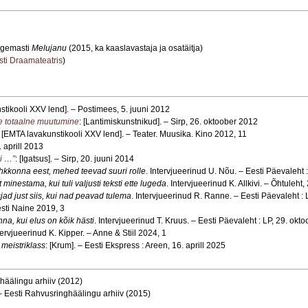
igemasti
Melujanu
(2015, ka kaaslavastaja ja osatäitja)
sti Draamateatris
)
stikooli XXV lend]. – Postimees, 5. juuni 2012
e totaalne muutumine
: [Lantimiskunstnikud]. – Sirp, 26. oktoober 2012
: [EMTA lavakunstikooli XXV lend]. – Teater. Muusika. Kino 2012, 11
5. aprill 2013
gi …”
: [Igatsus]. – Sirp, 20. juuni 2014
hkkonna eest, mehed teevad suuri rolle
. Intervjueerinud U. Nõu. – Eesti Päevaleht 
inestama, kui tuli valjusti teksti ette lugeda
. Intervjueerinud K. Allkivi. – Õhtuleht
ad just siis, kui nad peavad tulema
. Intervjueerinud R. Ranne. – Eesti Päevaleht :
esti Naine 2019, 3
na, kui elus on kõik hästi
. Intervjueerinud T. Kruus. – Eesti Päevaleht : LP, 29. okt
ntervjueerinud K. Kipper. – Anne & Stiil 2024, 1
meistriklass
: [Krum]. – Eesti Ekspress : Areen, 16. aprill 2025
ghäälingu arhiiv (2012)
 – Eesti Rahvusringhäälingu arhiiv (2015)