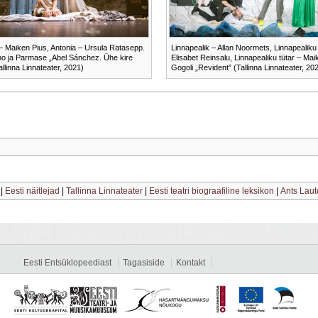
– Maiken Pius, Antonia – Ursula Ratasepp.
Linnapealik – Allan Noormets, Linnapealiku
 ja Parmase „Abel Sánchez. Ühe kire
Elisabet Reinsalu, Linnapealiku tütar – Mai
allinna Linnateater, 2021)
Gogoli „Revident” (Tallinna Linnateater, 20
|
Eesti näitlejad
|
Tallinna Linnateater
|
Eesti teatri biograafiline leksikon
|
Ants Laut
Eesti Entsüklopeediast
Tagasiside
Kontakt