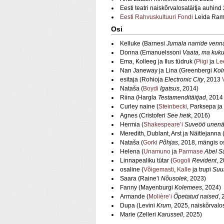
Eesti teatri naiskõrvalosatäitja auhind
Eesti Rahvuskultuuri Fondi
Leida Ramm
Osi
Kelluke (Barnesi
Jumala narride ven
Donna (Emanuelssoni
Vaata, ma kuk
Ema, Kolleeg ja Ilus tüdruk (
Piigi
ja
Le
Nan Janeway ja Lina (Greenbergi
Kol
esitaja (Rohioja
Electronic City
, 2013
Nataša (
Boydi
Igatsus
, 2014)
Riina (Hargla
Testamenditäitjad
, 201
Curley naine (
Steinbecki
, Parksepa ja
Agnes (Cristoferi
See hetk
, 2016)
Hermia (
Shakespeare’i
Suveöö unen
Meredith, Dublant, Arst ja Näitlejanna
Nataša (
Gorki
Põhjas
, 2018, mängis o
Helena (
Unamuno
ja
Parmase
Abel S
Linnapealiku tütar (
Gogoli
Revident
, 
osaline (
Võigemasti
,
Kalle
ja trupi
Suu
Saara (Raine’i
Nõusolek
, 2023)
Fanny (Mayenburgi
Kolemees
, 2024)
Armande (
Molière’i
Õpetatud naised
, 
Dupa (Levini
Krum
, 2025, naiskõrvalo
Marie (Zelleri
Karussell
, 2025)