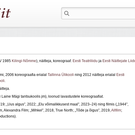
IV 1985
Kilingi-Nõmme
), näitleja, koreograaf.
Eesti Teatriliidu
ja
Eesti Näitlejate Liid
, 2006 koreograafia erialal
Tallinna Ülikooli
ning 2012 näitleja erialal
Eesti
oli
.
itleja.
Laine Mägi tantsukoolis jm), loonud lavastustele koreograafiat.
9; „Uus algus”, 2022; „Elu võimalikkusest maal”, 2023–24) ning filmis („1944”,
lm, Alexandra Film; „Mihkel”, 2018, True North; „Tõde ja õigus”, 2019,
Allfilm
;
oductions).