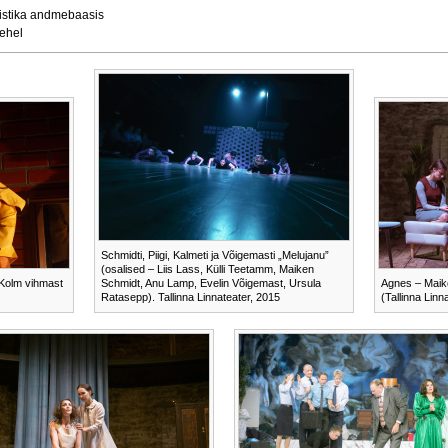
atistika andmebaasis
lehel
Schmidti, Piigi, Kalmeti ja Võigemasti „Melujanu”
(osalised – Liis Lass, Külli Teetamm, Maiken
„Kolm vihmast
Schmidt, Anu Lamp, Evelin Võigemast, Ursula
Agnes – Maike
Ratasepp). Tallinna Linnateater, 2015
(Tallinna Linn