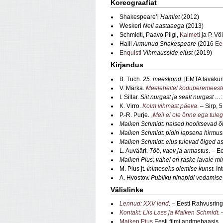
Koreograafiat
Shakespeare’i
Hamlet
(2012)
Weskeri
Neli aastaaega
(2013)
Schmidti, Paavo Piigi,
Kalmeti
ja P. Võ
Halli
Armunud Shakespeare
(2016
Ee
Enquisti
Vihmausside elust
(2019)
Kirjandus
B. Tuch.
25. meeskond
: [EMTA lavakun
V. Märka.
Meeleheitel koduperemeest
I. Sillar.
Siit nurgast ja sealt nurgast …
K. Virro.
Kolm vihmast päeva
. – Sirp, 
P.-R. Purje.
„Meil ei ole õnne ega tule
Maiken Schmidt: naised hoolitsevad õ
Maiken Schmidt: pidin lapsena hirmust m
Maiken Schmidt: elus tulevad õiged asj
L. Auväärt.
Töö, vaev ja armastus
. – E
Maiken Pius: vahel on raske lavale min
M. Pius jt.
Inimeseks olemise kunst
. I
A. Hvostov.
Publiku ninapidi vedamise 
Välislinke
Lennud: XXV lend
. – Eesti Rahvusrin
Kontakt: Liis Lass ja Maiken Schmidt
.
Maiken Pius
Eesti filmi andmebaasis