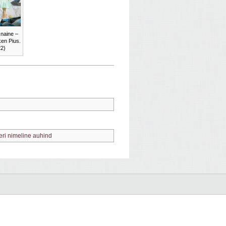
 naine –
ken Pius.
22)
eri nimeline auhind