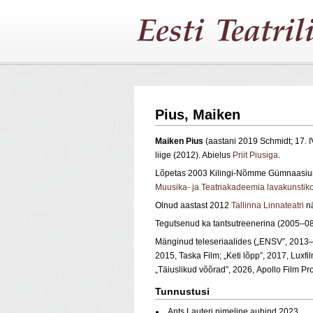
Pius, Maiken
Maiken Pius
(aastani 2019 Schmidt; 17. 
liige (2012). Abielus
Priit Piusiga
.
Lõpetas 2003 Kilingi-Nõmme Gümnaasiumi
Muusika- ja Teatriakadeemia lavakunstiko
Olnud aastast 2012
Tallinna Linnateatri
nä
Tegutsenud ka tantsutreenerina (2005–08 
Mänginud teleseriaalides („ENSV”, 2013–1
2015, Taska Film; „Keti lõpp”, 2017, Luxfi
„Täiuslikud võõrad”, 2026, Apollo Film Pr
Tunnustusi
Ants Lauteri nimeline auhind 2023