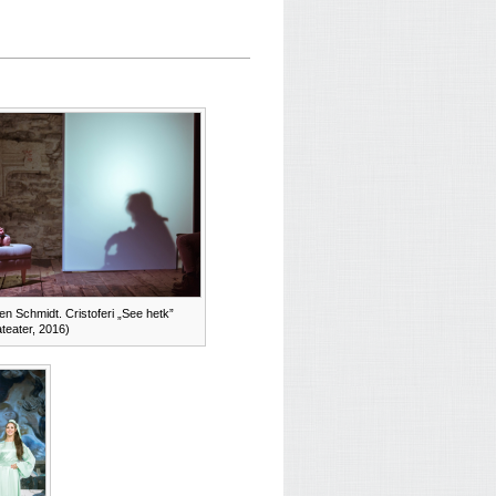
n Schmidt. Cristoferi „See hetk”
ateater, 2016)