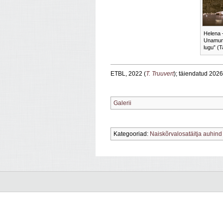
Helena 
Unamuno
lugu” (T
ETBL, 2022 (
T. Truuvert
); täiendatud 2026
Galerii
Kategooriad:
Naiskõrvalosatäitja auhind