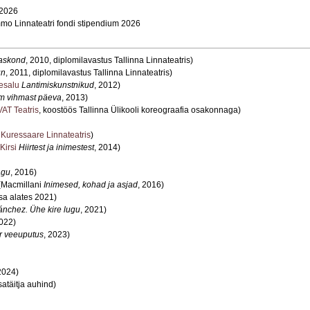
 2026
o Linnateatri fondi stipendium 2026
naskond
, 2010, diplomilavastus Tallinna Linnateatris)
un
, 2011, diplomilavastus Tallinna Linnateatris)
esalu
Lantimiskunstnikud
, 2012)
m vihmast päeva
, 2013)
VAT Teatris
, koostöös Tallinna Ülikooli koreograafia osakonnaga)
4
Kuressaare Linnateatris
)
Kirsi
Hiirtest ja inimestest
, 2014)
ägu
, 2016)
 (Macmillani
Inimesed, kohad ja asjad
, 2016)
sa alates 2021)
ánchez. Ühe kire lugu
, 2021)
2022)
r veeuputus
, 2023)
2024)
satäitja auhind)