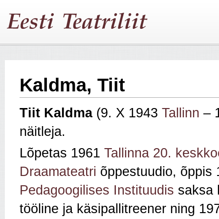
Kaldma, Tiit
Tiit Kaldma
(9. X 1943
Tallinn
– 1
näitleja.
Lõpetas 1961
Tallinna 20. keskko
Draamateatri
õppestuudio, õppis
Pedagoogilises Instituudis
saksa k
tööline ja käsipallitreener ning 1