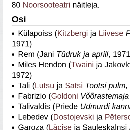
80
Noorsooteatri
näitleja.
Osi
Külapoiss (
Kitzbergi
ja
Liivese
P
1971)
Rem (Jani
Tüdruk ja aprill
, 1971
Miles Hendon (
Twaini
ja Jakovl
1972)
Tali (
Lutsu
ja
Satsi
Tootsi pulm
,
Fabrizio (
Goldoni
Võõrastemaja
Talivaldis (Priede
Udmurdi kann
Lebedev (
Dostojevski
ja
Pēters
Garoza (
Lācise
ja Sauleskalnsi