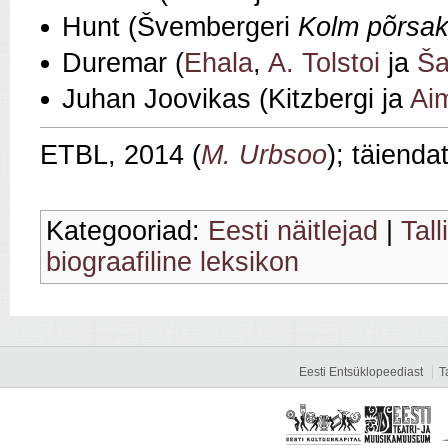
Hunt (Švembergeri
Kolm põrsak
Duremar (
Ehala
,
A. Tolstoi
ja
Ša
Juhan Joovikas (Kitzbergi ja
Ai
ETBL, 2014 (
M. Urbsoo
); täiend
Kategooriad:
Eesti näitlejad
|
Tal
biograafiline leksikon
Eesti Entsüklopeediast
T