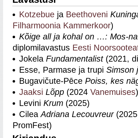
Kotzebue
ja
Beethoveni
Kuning
Filharmoonia Kammerkoor
)
Kõige all ja kohal on …: Mos-na
diplomilavastus
Eesti Noorsooteat
Jokela
Fundamentalist
(2021, d
Esse, Parmase ja trupi
Simson j
Bugavičute-Pēce
Poiss, kes nä
Jaaksi
Lõpp
(2024
Vanemuises
Levini
Krum
(2025)
Cilea
Adriana Lecouvreur
(2025,
PromFest)