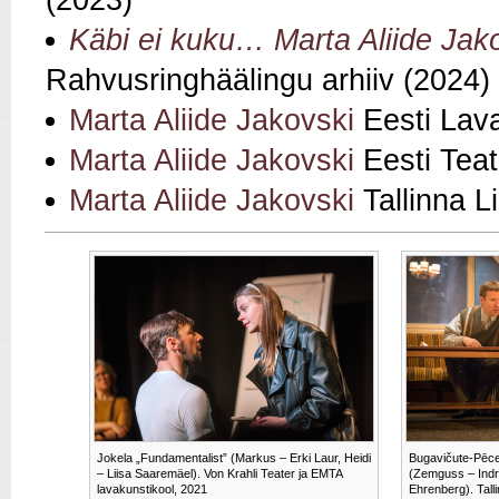
(2023)
Käbi ei kuku… Marta Aliide Jakov
Rahvusringhäälingu arhiiv (2024)
Marta Aliide Jakovski
Eesti Lava
Marta Aliide Jakovski
Eesti Teat
Marta Aliide Jakovski
Tallinna L
Jokela „Fundamentalist” (Markus – Erki Laur, Heidi
Bugavičute-Pēce
– Liisa Saaremäel). Von Krahli Teater ja EMTA
(Zemguss – Indr
lavakunstikool, 2021
Ehrenberg). Tall