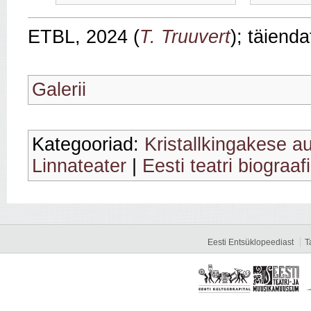
ETBL, 2024 (
T. Truuvert
); täiend
Galerii
Kategooriad:
Kristallkingakese a
Linnateater
|
Eesti teatri biograaf
Eesti Entsüklopeediast
T