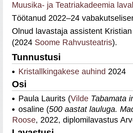
Muusika- ja Teatriakadeemia lava
Töötanud 2022–24 vabakutselise
Olnud lavastaja assistent Kristi
(2024
Soome Rahvusteatris
).
Tunnustusi
Kristallkingakese auhind
2024
Osi
Paula Laurits (
Vilde
Tabamata 
osaline (
500 aastat lauluga. Madr
Roose
, 2022, diplomilavastus Ar
Lavastusi