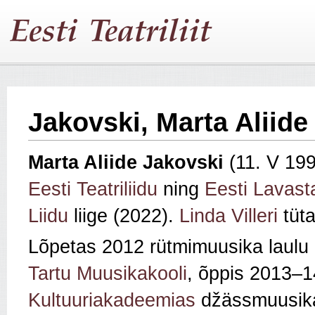
Jakovski, Marta Aliide
Marta Aliide Jakovski
(11. V 19
Eesti Teatriliidu
ning
Eesti Lavast
Liidu
liige (2022).
Linda Villeri
tüta
Lõpetas 2012 rütmimuusika laulu 
Tartu Muusikakooli
, õppis 2013–
Kultuuriakadeemias
džässmuusika