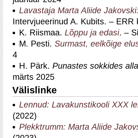
Lavastaja Marta Aliide Jakovski:
Intervjueerinud A. Kubits. – ERR 
K. Riismaa.
Lõppu ja edasi
. – S
M. Pesti.
Surmast, eelkõige elu
4
H. Pärk.
Punastes sokkides alla
märts 2025
Välislinke
Lennud: Lavakunstikooli XXX l
(2022)
Plekktrumm: Marta Aliide Jakov