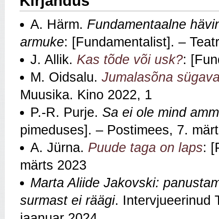
Kirjandus
A. Härm.
Fundamentaalne häving
armuke
: [Fundamentalist]. – Teat
J. Allik.
Kas tõde või usk?
: [Fun
M. Oidsalu.
Jumalasõna sügaval
Muusika. Kino 2022, 1
P.-R. Purje.
Sa ei ole mind a
pimeduses]. – Postimees, 7. mär
A. Jürna.
Puude taga on laps
: 
märts 2023
Marta Aliide Jakovski: panusta
surmast ei räägi
. Intervjueerinud 
jaanuar 2024