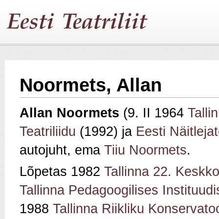
Noormets, Allan
Allan Noormets
(9. II 1964
Talli
Teatriliidu
(1992) ja
Eesti Näitlejat
autojuht, ema
Tiiu Noormets
.
Lõpetas 1982
Tallinna 22. Keskko
Tallinna Pedagoogilises Instituudi
1988
Tallinna Riikliku Konservato