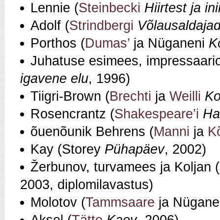
Lennie (
Steinbecki
Hiirtest ja i
Adolf (
Strindbergi
Võlausaldaja
Porthos (
Dumas’
ja Nüganeni
K
Juhatuse esimees, impressaario
igavene elu
, 1996)
Tiigri‑Brown (
Brechti
ja
Weilli
Ko
Rosencrantz (
Shakespeare’i
Ha
õuenõunik Behrens (
Manni
ja
K
Kay (Storey
Pühapäev
, 2002)
Žerbunov, turvamees ja Koljan (
2003, diplomilavastus)
Molotov (
Tammsaare
ja Nügane