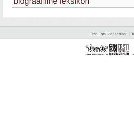
biograafiline leksikon
Eesti Entsüklopeediast
T