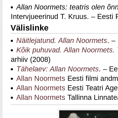
Allan Noormets: teatris olen õn
Intervjueerinud T. Kruus. – Eesti
Välislinke
Näitlejatund. Allan Noormets
. –
Kõik puhuvad. Allan Noormets. 
arhiiv (2008)
Tähelaev: Allan Noormets
. – Ee
Allan Noormets
Eesti filmi and
Allan Noormets
Eesti Teatri Age
Allan Noormets
Tallinna Linnate