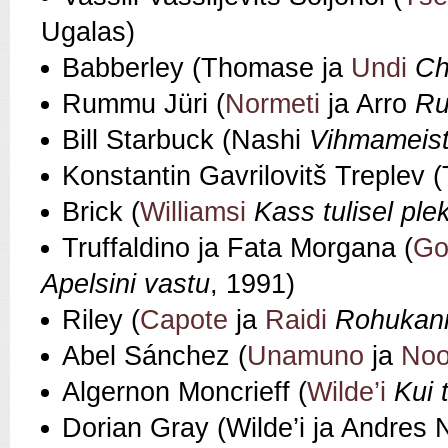
Ugalas)
Babberley (Thomase ja
Undi
Ch
Rummu Jüri (
Normeti
ja Arro
Ru
Bill Starbuck (Nashi
Vihmameist
Konstantin Gavrilovitš Treplev
Brick (
Williamsi
Kass tulisel ple
Truffaldino ja Fata Morgana (
Go
Apelsini vastu
, 1991)
Riley (
Capote
ja
Raidi
Rohukan
Abel Sánchez (
Unamuno
ja
Noo
Algernon Moncrieff (
Wilde’i
Kui 
Dorian Gray (Wilde’i ja Andres