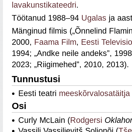
lavakunstikateedri
.
Töötanud 1988–94
Ugalas
ja aas
Mänginud filmis („Õnnelind Flami
2000,
Faama Film
,
Eesti Televisi
1994; „Andke neile andeks”, 1998)
2023; „Riigimehed”, 2010, 2013).
Tunnustusi
Eesti teatri
meeskõrvalosatäitja
Osi
Curly McLain (
Rodgersi
Oklaho
Vassili Vassiljevitš Soljonõi (
Tše