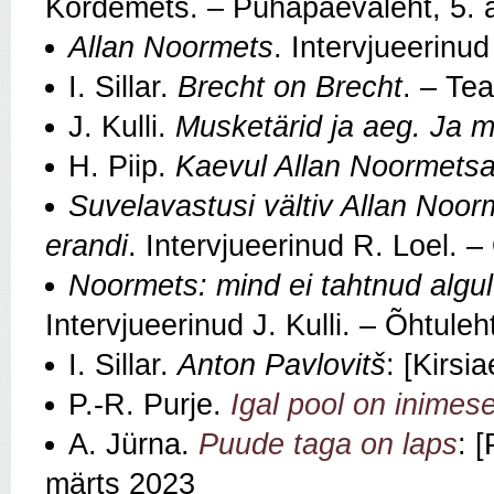
Kordemets. – Pühapäevaleht, 5. 
Allan Noormets
. Intervjueerinu
I. Sillar.
Brecht on Brecht
. – Te
J. Kulli.
Musketärid ja aeg. Ja 
H. Piip.
Kaevul Allan Noormets
Suvelavastusi vältiv Allan Noor
erandi
. Intervjueerinud R. Loel. –
Noormets: mind ei tahtnud algul
Intervjueerinud J. Kulli. – Õhtul
I. Sillar.
Anton Pavlovitš
: [Kirsi
P.-R. Purje.
Igal pool on inime
A. Jürna.
Puude taga on laps
: 
märts 2023