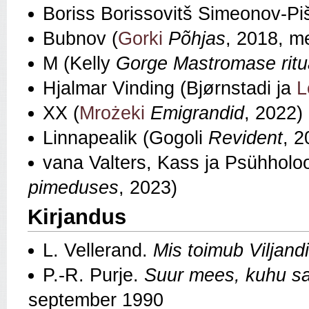
Boriss Borissovitš Simeonov-Pi
Bubnov (
Gorki
Põhjas
, 2018, m
M (Kelly
Gorge Mastromase ritu
Hjalmar Vinding (Bjørnstadi ja
L
XX (
Mrożeki
Emigrandid
, 2022)
Linnapealik (Gogoli
Revident
, 2
vana Valters, Kass ja Psühhol
pimeduses
, 2023)
Kirjandus
L. Vellerand.
Mis toimub Viljand
P.‑R. Purje.
Suur mees, kuhu sa
september 1990