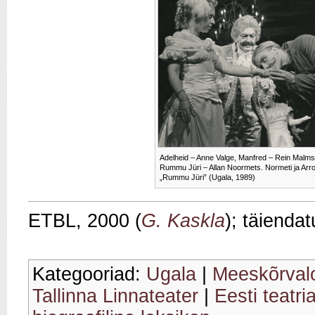
Adelheid – Anne Valge, Manfred – Rein Malms
Rummu Jüri – Allan Noormets. Normeti ja Arr
„Rummu Jüri” (Ugala, 1989)
ETBL, 2000 (
G. Kaskla
); täienda
Kategooriad:
Ugala
|
Meeskõrvalo
Tallinna Linnateater
|
Eesti teatr