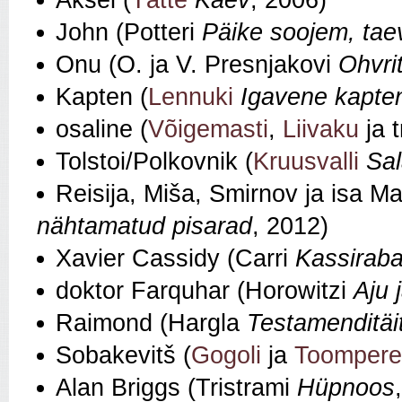
Aksel (
Tätte
Kaev
, 2006)
John (Potteri
Päike soojem, tae
Onu (O. ja V. Presnjakovi
Ohvri
Kapten (
Lennuki
Igavene kapte
osaline (
Võigemasti
,
Liivaku
ja 
Tolstoi/Polkovnik (
Kruusvalli
Sal
Reisija, Miša, Smirnov ja isa M
nähtamatud pisarad
, 2012)
Xavier Cassidy (Carri
Kassiraba
doktor Farquhar (Horowitzi
Aju 
Raimond (Hargla
Testamenditäi
Sobakevitš (
Gogoli
ja
Toompere
Alan Briggs (Tristrami
Hüpnoos