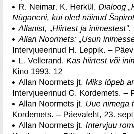
R. Neimar, K. Herkül.
Dialoog „
Nüganeni, kui oled näinud Šapiro
Allanist, „Hiirtest ja inimestest”
.
Allan Noormets: „Usun inimesse,
Intervjueerinud H. Leppik. – Päe
L. Vellerand.
Kas hiirtest või in
Kino 1993, 12
Allan Noormets jt.
Miks lõpeb ar
Intervjueerinud G. Kordemets. – P
Allan Noormets jt.
Uue nimega te
Kordemets. – Päevaleht, 23. sep
Allan Noormets jt.
Intervjuu rom