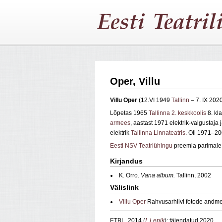
Oper, Villu
Villu Oper
(12.VI 1949
Tallinn
– 7. IX 2020
Lõpetas 1965
Tallinna 2. keskkoolis
8. kl
armees
, aastast 1971 elektrik-valgustaj
elektrik
Tallinna Linnateatris
. Oli 1971–20
Eesti NSV Teatriühingu
preemia parimale t
Kirjandus
K. Orro.
Vana album.
Tallinn, 2002
Välislink
Villu Oper
Rahvusarhiivi fotode andm
ETBL, 2014 (
I. Lepik
); täiendatud 2020