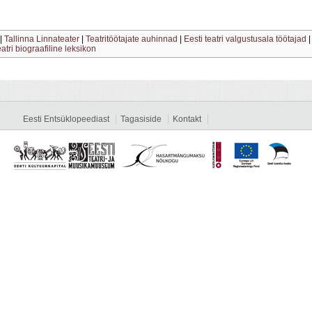
|
Tallinna Linnateater
|
Teatritöötajate auhinnad
|
Eesti teatri valgustusala töötajad
eatri biograafiline leksikon
Eesti Entsüklopeediast
Tagasiside
Kontakt