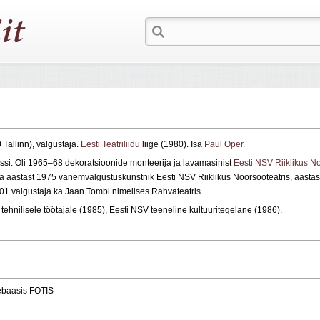
 Tallinn), valgustaja.
Eesti Teatriliidu
liige (1980). Isa
Paul Oper
.
assi. Oli 1965–68 dekoratsioonide monteerija ja lavamasinist
Eesti NSV Riiklikus No
a ja aastast 1975 vanemvalgustuskunstnik Eesti NSV Riiklikus Noorsooteatris, aastas
01 valgustaja ka Jaan Tombi nimelises Rahvateatris.
ehnilisele töötajale (1985), Eesti NSV teeneline kultuuritegelane (1986).
ebaasis FOTIS