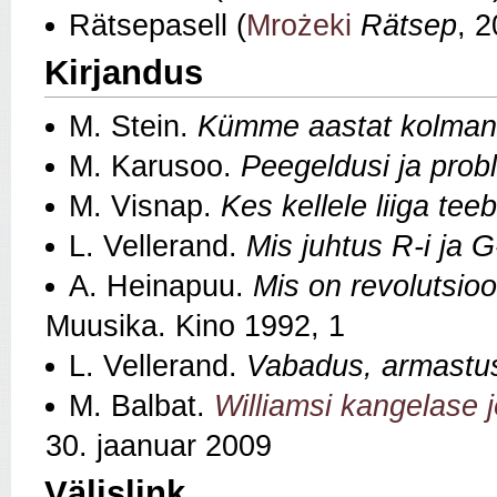
Rätsepasell (
Mrożeki
Rätsep
, 
Kirjandus
M. Stein.
Kümme aastat kolman
M. Karusoo.
Peegeldusi ja pro
M. Visnap.
Kes kellele liiga teeb
L. Vellerand.
Mis juhtus R-i ja 
A. Heinapuu.
Mis on revolutsio
Muusika. Kino 1992, 1
L. Vellerand.
Vabadus, armastu
M. Balbat.
Williamsi kangelase j
30. jaanuar 2009
Välislink