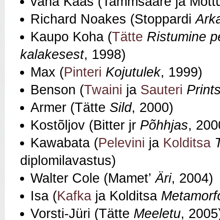
vana Kaas (Tammsaare ja Mõt
Richard Noakes (Stoppardi
Ark
Kaupo Koha (
Tätte
Ristumine p
kalakesest
, 1998)
Max (
Pinteri
Kojutulek
, 1999)
Benson (
Twaini
ja
Sauteri
Prints
Armer (Tätte
Sild
, 2000)
Kostõljov (Bitter jr
Põhhjas
, 200
Kawabata (
Pelevini
ja
Kolditsa
diplomilavastus)
Walter Cole (Mamet’
Äri
, 2004)
Isa (
Kafka
ja Kolditsa
Metamorf
Vorsti-Jüri (Tätte
Meeletu
, 2005