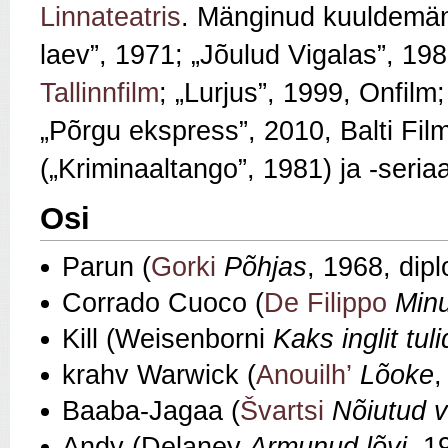
Linnateatris
. Mänginud kuuldemäng
laev”, 1971; „Jõulud Vigalas”, 19
Tallinnfilm
; „Lurjus”, 1999, Onfilm
„Põrgu ekspress”, 2010, Balti Film
(„Kriminaaltango”, 1981) ja -seria
Osi
Parun (
Gorki
Põhjas
, 1968, dip
Corrado Cuoco (
De Filippo
Min
Kill (Weisenborni
Kaks inglit tul
krahv Warwick (
Anouilh’
Lõoke
,
Baaba‑Jagaa (
Švartsi
Nõiutud 
Andy (Delaney
Armunud lõvi
, 1