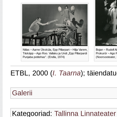
Niilas – Aarne Üksküla, Epp Pillarpart – Hilja Varem,
Bojan – Rudolf Al
Tiiskäpp – Ago Roo. Vallaku ja Undi „Epp Pillarpardi
Prokurör – Ago 
Punjaba potitehas”. (Endla, 1974)
(Noorsooteater,
ETBL, 2000 (
I. Taarna
); täiendat
Galerii
Kategooriad:
Tallinna Linnateater