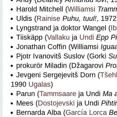
Harold Mitchell (
Williamsi
Tramm
Uldis (
Rainise
Puhu, tuul!
, 1972
Lyngstrand ja doktor Wangel (
I
Tiiskäpp (
Vallaku
ja
Undi
Epp Pi
Jonathan Coffin (Williamsi
Igua
Pjotr Ivanovitš Suslov (Gorki
Su
prokurör Miladin (Džagarovi
Pro
Jevgeni Sergejevitš Dorn (
Tšeh
1990
Ugalas
)
Parun (
Tammsaare
ja Undi
Ma a
Mees (
Dostojevski
ja Undi
Pihti
Bernarda Alba (
García Lorca
Be