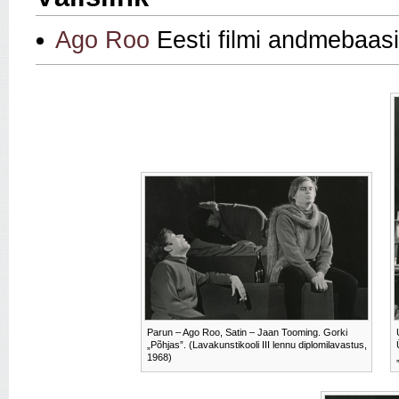
Ago Roo
Eesti filmi andmebaas
Parun – Ago Roo, Satin – Jaan Tooming. Gorki
„Põhjas”. (Lavakunstikooli III lennu diplomilavastus,
1968)