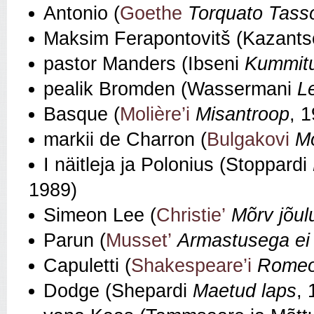
Antonio (
Goethe
Torquato Tass
Maksim Ferapontovitš (Kazant
pastor Manders (Ibseni
Kummit
pealik Bromden (Wassermani
L
Basque (
Molière’i
Misantroop
, 
markii de Charron (
Bulgakovi
Mo
I näitleja ja Polonius (Stoppardi
1989)
Simeon Lee (
Christie’
Mõrv jõul
Parun (
Musset’
Armastusega ei 
Capuletti (
Shakespeare’i
Romeo 
Dodge (Shepardi
Maetud laps
, 