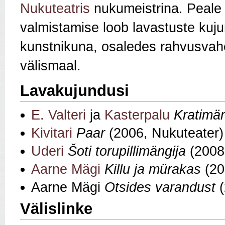
Nukuteatris
nukumeistrina. Peale 
valmistamise loob lavastuste kuj
kunstnikuna, osaledes rahvusvahel
välismaal.
Lavakujundusi
E. Valteri
ja
Kasterpalu
Kratimä
Kivitari
Paar
(2006, Nukuteater)
Uderi
Šoti torupillimängija
(2008
Aarne Mägi
Killu ja mürakas
(20
Aarne Mägi
Otsides varandust
(
Välislinke