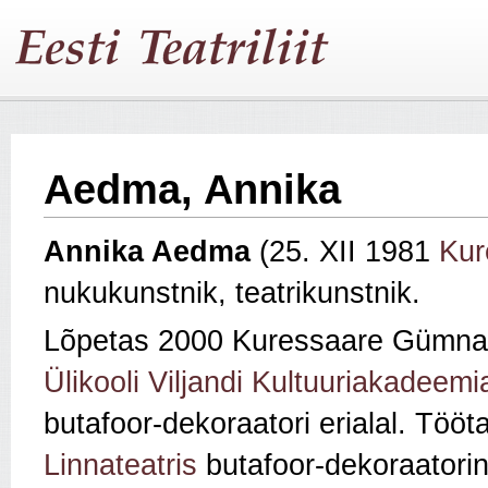
Aedma, Annika
Annika Aedma
(25. XII 1981
Kur
nukukunstnik, teatrikunstnik.
Lõpetas 2000 Kuressaare Gümna
Ülikooli Viljandi Kultuuriakadeemi
butafoor-dekoraatori erialal. Tö
Linnateatris
butafoor-dekoraatorin