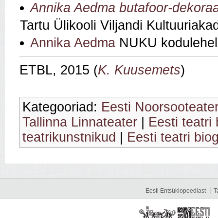
Annika Aedma butafoor-dekoraat
Tartu Ülikooli Viljandi Kultuuriak
Annika Aedma
NUKU kodulehel
ETBL, 2015 (
K. Kuusemets
)
Kategooriad:
Eesti Noorsooteate
Tallinna Linnateater
|
Eesti teatri
teatrikunstnikud
|
Eesti teatri bio
Eesti Entsüklopeediast
T