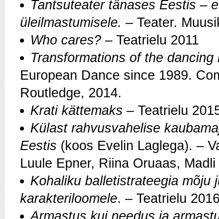
Tantsuteater tänases Eestis – e
üleilmastumisele.
– Teater. Muusik
Who cares?
– Teatrielu 2011
Transformations of the dancing
European Dance since 1989. Com
Routledge, 2014.
Krati kättemaks
– Teatrielu 201
Külast rahvusvahelise kaubamaj
Eestis
(koos Evelin Laglega). – Va
Luule Epner, Riina Oruaas, Madli 
Kohaliku balletistrateegia mõju j
karakteriloomele
. – Teatrielu 201
Armastus kui needus ja armastu