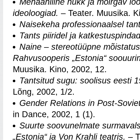
Mehaaniline nukk ja möirgav lo
ideoloogiad.
– Teater. Muusika. Ki
Naisekeha professionaalsel tant
Tants piiridel ja katkestuspindad
Naine – stereotüüpne mõistatus
Rahvusooperis „Estonia“ soouurim
Muusika. Kino, 2002, 12.
Tantsitud sugu: soolisus eesti 
Lõng, 2002, 1/2.
Gender Relations in Post-Sovi
in Dance, 2002, 1 (1).
Suurte soovunelmate surmavalss
„Estonia“ ja Von Krahli teatris.
– T