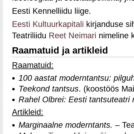
Eesti Kennelliidu liige.
Eesti Kultuurkapitali
kirjanduse sih
Teatriliidu
Reet Neimari
nimeline k
Raamatuid ja artikleid
Raamatuid:
100 aastat moderntantsu: pilguhe
Teekond tantsus
. (koostöös Ma
Rahel Olbrei: Eesti tantsuteatri r
Artikleid:
Marginaalne moderntants.
– Tea