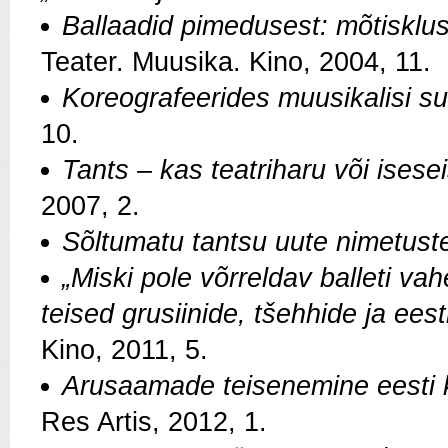
Ballaadid pimedusest: mõtisklus
Teater. Muusika. Kino, 2004, 11.
Koreografeerides muusikalisi s
10.
Tants – kas teatriharu või isesei
2007, 2.
Sõltumatu tantsu uute nimetuste
„Miski pole võrreldav balleti va
teised grusiinide, tšehhide ja ees
Kino, 2011, 5.
Arusaamade teisenemine eesti 
Res Artis, 2012, 1.