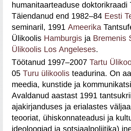
humanitaarteaduse doktorikraadi T
Täiendanud end 1982–84
Eesti T
seminaril, 1991
Ameerika
Tantsufe
Ülikoolis
Hamburgis
ja
Bremenis
Ülikoolis
Los Angeleses
.
Töötanud 1997–2007
Tartu Ülikoo
05
Turu ülikoolis
teadurina. On a
meedia, kunstide ja kommunikatsioo
Avaldanud aastast 1991 tantsukriitil
ajakirjanduses ja erialastes välja
teooriat, ühiskonnateadusi ja kult
ideoloogiad ja sotsiaalpoliitika) jn