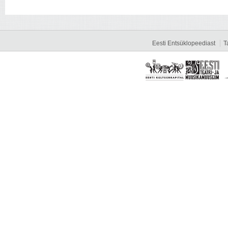
Eesti Entsüklopeediast
T