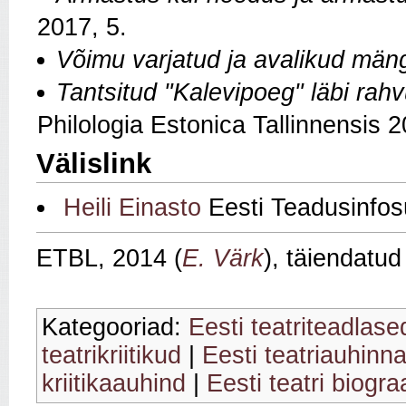
2017, 5.
Võimu varjatud ja avalikud mängu
Tantsitud "Kalevipoeg" läbi rah
Philologia Estonica Tallinnensis 2
Välislink
Heili Einasto
Eesti Teadusinfos
ETBL, 2014 (
E. Värk
), täiendatu
Kategooriad:
Eesti teatriteadlase
teatrikriitikud
|
Eesti teatriauhinn
kriitikaauhind
|
Eesti teatri biogra