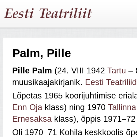
Palm, Pille
Pille Palm
(24. VIII 1942
Tartu
– 
muusikaajakirjanik.
Eesti Teatrilii
Lõpetas 1965 koorijuhtimise erial
Enn Oja
klass) ning 1970
Tallinn
Ernesaksa
klass), õppis 1971–
72
Oli 1970
–
71 Kohila
keskkoolis õp