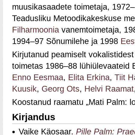
muusikasaadete toimetaja, 1972
–
Teadusliku Metoodikakeskuse me
Filharmoonia
vanemtoimetaja, 19
1994
–
97 Sõnumilehe ja 1998
Ees
Kirjutanud peamiselt vokalistidest
toimetas 1986
–
88 lühiülevaateid E
Enno Eesmaa
,
Elita Erkina
,
Tiit 
Kuusik
,
Georg Ots
,
Helvi Raamat
Koostanud raamatu „Mati Palm: lo
Kirjandus
Vaike Käosaar.
Pille Palm: Pra