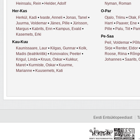
Heinsalu, Rein
•
Helder, Adolf
Nyman, Roman
Her-Kas
O-Par
Herkül, Kadi
•
Ivaste, Anneli
•
Jonas, Tanel
•
Ojalo, Triinu
•
Olak, 
Juurma, Voldemar
•
Jänes, Pille
•
Jürisson,
Harri
•
Paaver, Ene
•
Margus
•
Kabrits, Enn
•
Kampus, Evald
•
Pille
•
Palu, Tiit
•
Parr
Kasemets, Erki
Pe-Saa
Kau-Kuu
Peil, Voldemar
•
Põll
Kaunissaare, Laur
•
Kilgas, Gunnar
•
Kolk,
Sirje
•
Renter, Eldor
Madis (teatrikriitik)
•
Konovalov, Peeter
•
Roose, Riina
•
Rõnge
Krigul, Linda
•
Kruus, Oskar
•
Kukkur,
Johannes
•
Saarits,
Maret
•
Kurmiste, Oskar
•
Kuurme,
Marianne
•
Kuusemets, Kati
Eesti Entsüklopeediast
T