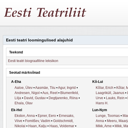
Eesti teatri loomingulised alajuhid
Teekond
Eesti teatri biograafiline leksikon
Seotud märksõnad
A-Eha
Kõ-Lui
Aaloe, Ülev
•
Aasmäe, Tiiu
•
Agur, Ingrid
•
Kõlar, Erich
•
Kõlar, 
Andresen, Nigol
•
Aus, Reet
•
Blumenfeld,
Laagriküll, Jaanus
•
Lilja
•
David, Gustav
•
Degtjarenko, Riina
•
Urve
•
Lauks, Rein
•
Ehala, Olav
Hans H.
Ek-Hel
Lun-Nym
Ekston, Anna
•
Epner, Eero
•
Ernesaks,
Lunge, Toomas
•
Mar
Viive
•
Fomitšev, Vadim
•
Goldschmidt,
Anna
•
Meeru, Maarj
Nikolai
•
Haan, Kalju
•
Haas, Voldemar
•
Mikk, Arne
•
Mikk, Ma