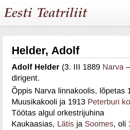
Helder, Adolf
Adolf Helder
(3. III 1889
Narva
–
dirigent.
Õppis Narva linnakoolis, lõpetas
Muusikakooli ja 1913
Peterburi k
Töötas algul orkestrijuhina
Kaukaasias,
Lätis
ja
Soomes
, ol