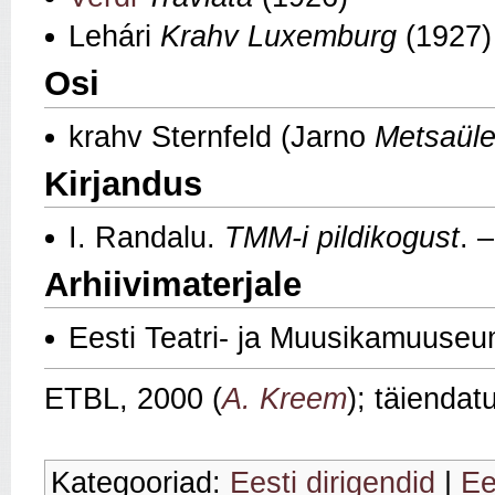
Lehári
Krahv Luxemburg
(1927)
Osi
krahv Sternfeld (Jarno
Metsaüle
Kirjandus
I. Randalu.
TMM-i pildikogust
. 
Arhiivimaterjale
Eesti Teatri- ja Muusikamuuse
ETBL, 2000 (
A. Kreem
); täienda
Kategooriad:
Eesti dirigendid
|
Ee