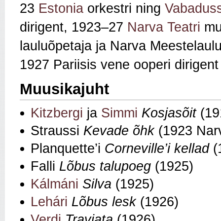
23
Estonia
orkestri ning
Vabaduss
dirigent, 1923–27
Narva Teatri
muu
lauluõpetaja ja Narva Meestelaulu 
1927 Pariisis vene ooperi dirigent
Muusikajuht
Kitzbergi
ja
Simmi
Kosjasõit
(19
Straussi
Kevade õhk
(1923 Nar
Planquette’i
Corneville’i kellad
(
Falli
Lõbus talupoeg
(1925)
Kálmáni
Silva
(1925)
Lehári
Lõbus lesk
(1926)
Verdi
Traviata
(1926)