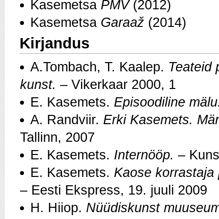
Kasemetsa
PMV
(2012)
Kasemetsa
Garaaž
(2014)
Kirjandus
A.Tombach, T. Kaalep.
Teateid 
kunst.
– Vikerkaar 2000, 1
E. Kasemets.
Episoodiline mälu
A. Randviir.
Erki Kasemets. Mä
Tallinn, 2007
E. Kasemets.
Internööp.
– Kuns
E. Kasemets.
Kaose korrastaja
– Eesti Ekspress, 19. juuli 2009
H. Hiiop.
Nüüdiskunst muuseumis: