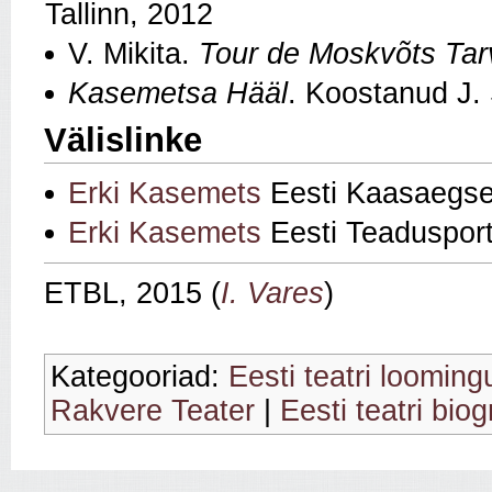
Tallinn, 2012
V. Mikita.
Tour de Moskvõts Tar
Kasemetsa Hääl
. Koostanud J. 
Välislinke
Erki Kasemets
Eesti Kaasaegse
Erki Kasemets
Eesti Teadusport
ETBL, 2015 (
I. Vares
)
Kategooriad:
Eesti teatri looming
Rakvere Teater
|
Eesti teatri biog