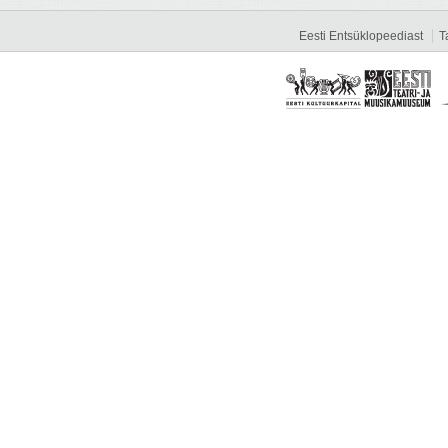
Eesti Entsüklopeediast
T