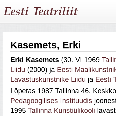
Kasemets, Erki
Erki Kasemets
(30. VI 1969
Talli
Liidu
(2000) ja
Eesti Maalikunstni
Lavastuskunstnike Liidu
ja
Eesti T
Lõpetas 1987 Tallinna 46. Keskk
Pedagoogilises Instituudis
joonest
1995
Tallinna Kunstiülikooli
lavast