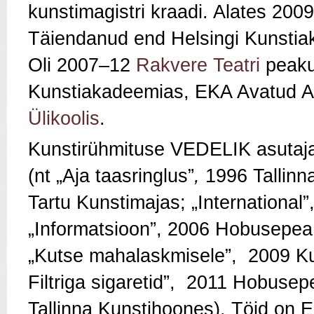
kunstimagistri kraadi. Alates 200
Täiendanud end Helsingi Kunstiak
Oli 2007–12
Rakvere Teatri
peaku
Kunstiakadeemias, EKA Avatud 
Ülikoolis
.
Kunstirühmituse VEDELIK asutajal
(nt „Aja taasringlus”
,
1996 Tallinna
Tartu Kunstimajas; „International”
„Informatsioon”, 2006 Hobusepea g
„Kutse mahalaskmisele”, 2009 Kul
Filtriga sigaretid”, 2011 Hobusep
Tallinna Kunstihoones). Töid on E