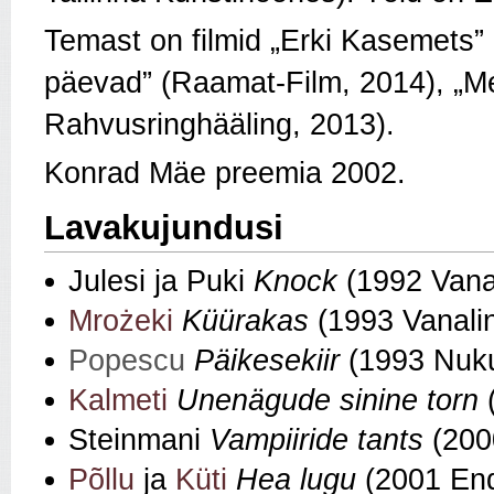
Temast on filmid „Erki Kasemets”
päevad” (Raamat-Film, 2014), „Me
Rahvusringhääling, 2013).
Konrad Mäe preemia 2002.
Lavakujundusi
Julesi ja Puki
Knock
(1992 Vana
Mrożeki
Küürakas
(1993 Vanali
Popescu
Päikesekiir
(1993 Nuku
Kalmeti
Unenägude sinine torn
Steinmani
Vampiiride tants
(200
Põllu
ja
Küti
Hea lugu
(2001 End