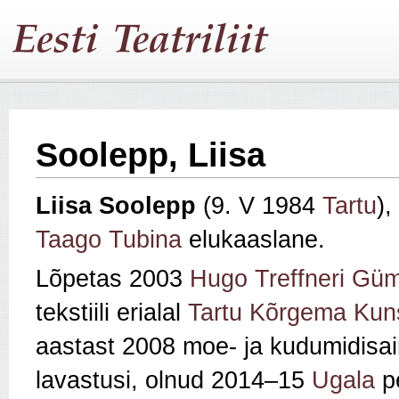
Soolepp, Liisa
Liisa Soolepp
(9. V 1984
Tartu
),
Taago Tubina
elukaaslane.
Lõpetas 2003
Hugo Treffneri Gü
tekstiili erialal
Tartu Kõrgema Kuns
aastast 2008 moe- ja kudumidisai
lavastusi, olnud 2014–15
Ugala
pe