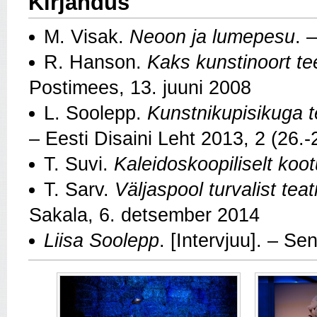
Kirjandus
M. Visak.
Neoon ja lumepesu
. 
R. Hanson.
Kaks kunstinoort te
Postimees, 13. juuni 2008
L. Soolepp.
Kunstnikupisikuga te
– Eesti Disaini Leht 2013, 2 (26.
T. Suvi.
Kaleidoskoopiliselt koo
T. Sarv.
Väljaspool turvalist te
Sakala, 6. detsember 2014
Liisa Soolepp
. [Intervjuu]. – Se