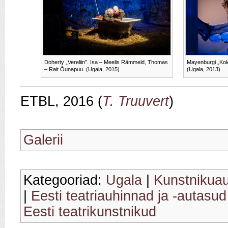
Doherty „Vereliin”. Isa – Meelis Rämmeld, Thomas
Mayenburgi „Kol
– Rait Õunapuu. (Ugala, 2015)
(Ugala, 2013)
ETBL, 2016 (
T. Truuvert
)
Galerii
Kategooriad:
Ugala
|
Kunstnikua
|
Eesti teatriauhinnad ja -autasud
Eesti teatrikunstnikud