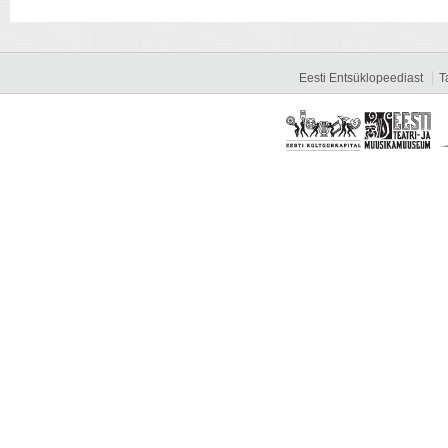
Eesti Entsüklopeediast
T