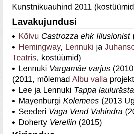
Kunstnikuauhind 2011 (kostüümid
Lavakujundusi
Kõivu
Castrozza ehk Illusionist
Hemingway
,
Lennuki
ja
Juhanso
Teatris
, kostüümid)
Lennuki
Vargamäe varjus
(2010,
(2011, mõlemad
Albu valla
projek
Lee ja Lennuki
Tappa laulurästa
Mayenburgi
Kolemees
(2013 Ug
Seederi
Vaga Vend Vahindra
(2
Doherty
Vereliin
(2015)