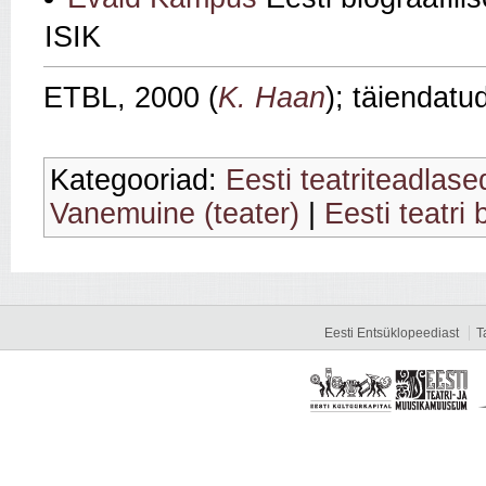
ISIK
ETBL, 2000 (
K. Haan
); täiendatu
Kategooriad:
Eesti teatriteadlase
Vanemuine (teater)
|
Eesti teatri 
Eesti Entsüklopeediast
T