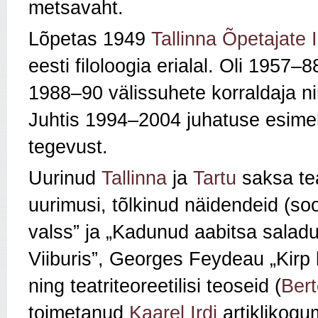
metsavaht.
Lõpetas 1949
Tallinna Õpetajate I
eesti filoloogia erialal. Oli 1957–
1988–90 välissuhete korraldaja n
Juhtis 1994–2004 juhatuse esime
tegevust.
Uurinud
Tallinna
ja
Tartu
saksa tea
uurimusi, tõlkinud näidendeid (s
valss” ja „Kadunud aabitsa saladu
Viiburis”, Georges Feydeau „Kirp kõ
ning teatriteoreetilisi teoseid (
Bert
toimetanud
Kaarel Irdi
artiklikogu