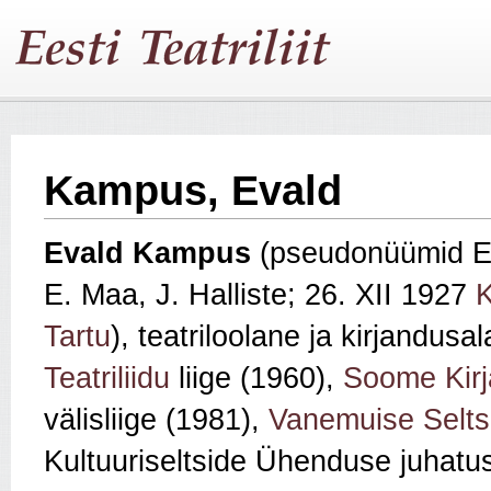
Kampus, Evald
Evald Kampus
(pseudonüümid E.
E. Maa, J. Halliste; 26. XII 1927
K
Tartu
), teatriloolane ja kirjandusa
Teatriliidu
liige (1960),
Soome Kirj
välisliige (1981),
Vanemuise Selts
Kultuuriseltside Ühenduse juhatuse