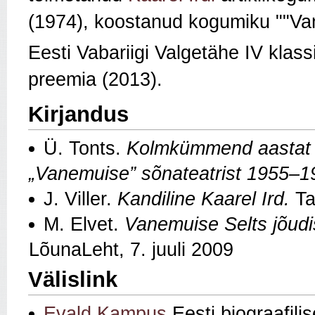
(1974), koostanud kogumiku ""Van
Eesti Vabariigi Valgetähe IV klas
preemia (2013).
Kirjandus
Ü. Tonts.
Kolmkümmend aastat t
„Vanemuise” sõnateatrist 1955–
J. Viller.
Kandiline Kaarel Ird.
Ta
M. Elvet.
Vanemuise Selts jõudis
LõunaLeht, 7. juuli 2009
Välislink
Evald Kampus
Eesti biograafil