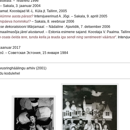
aitseala
. – Teatrielu 1996
 – Sakala, 3. jaanuar 2004
aamat. Koostajad M.-L. Küla jt. Tallinn, 2005
” kümne aasta pärast?
Intervjueerinud A. Jõgi. – Sakala, 9. aprill 2005
nnipäeva hommikul?
– Sakala, 8. veebruar 2006
ese dekoratsiooni Märjamaal
. – Nädaline : Ajaviidik, 7. detsember 2006
 maailmasõja järel alustanud
. – Estonia esimene sajand. Koostaja V. Paalma. Tallin
b osata öelda tere, tunda kella ja teada iga sendi ning sentimeetri väärtust”
. Intervj
 jaanuar 2017
ей
. – Советская Эстония, 15 января 1984
hvusringhäälingu arhiiv (2001)
idu kodulehel