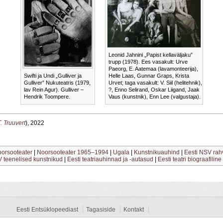
Leonid Jahnini „Papist kellaväljaku”
trupp (1978). Ees vasakult: Urve
Paeorg, E. Aatemaa (lavamonteerija),
Swifti ja Undi „Gulliver ja
Helle Laas, Gunnar Graps, Krista
Gulliver” Nukuteatris (1979,
Urvet; taga vasakult: V. Siil (helitehnik),
lav Rein Agur). Gulliver –
?, Enno Selirand, Oskar Liigand, Jaak
Hendrik Toompere.
Vaus (kunstnik), Enn Lee (valgustaja).
T. Truuvert
), 2022
oorsooteater
|
Noorsooteater 1965–1994
|
Ugala
|
Kunstnikuauhind
|
Eesti NSV rah
V teenelised kunstnikud
|
Eesti teatriauhinnad ja -autasud
|
Eesti teatri biograafiline
Eesti Entsüklopeediast
Tagasiside
Kontakt