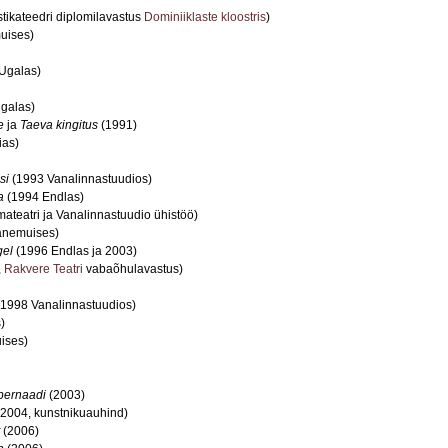
tikateedri diplomilavastus
Dominiiklaste kloostris
)
uises)
Ugalas)
galas)
e
ja
Taeva kingitus
(1991)
ias)
si
(1993 Vanalinnastuudios)
a
(1994 Endlas)
ateatri ja Vanalinnastuudio ühistöö)
anemuises)
gel
(1996 Endlas ja 2003)
,
Rakvere Teatri
vabaõhulavastus)
1998 Vanalinnastuudios)
)
ises)
pernaadi
(2003)
2004, kunstnikuauhind)
(2006)