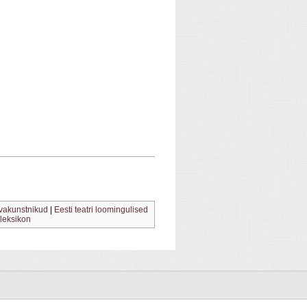
vakunstnikud
|
Eesti teatri loomingulised
 leksikon