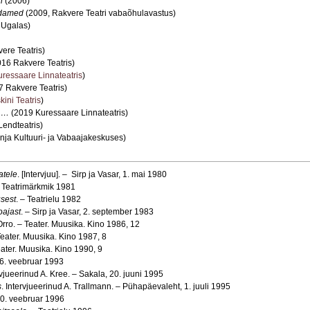
n
(2006)
üdamed
(2009, Rakvere Teatri vabaõhulavastus)
 Ugalas)
ere Teatris)
16 Rakvere Teatris)
uressaare Linnateatris
)
 Rakvere Teatris)
ini Teatris
)
d …
(2019 Kuressaare Linnateatris)
endteatris)
ja Kultuuri- ja Vabaajakeskuses)
atele
. [Intervjuu]. – Sirp ja Vasar, 1. mai 1980
– Teatrimärkmik 1981
sest
. – Teatrielu 1982
oajast
. – Sirp ja Vasar, 2. september 1983
 Orro. – Teater. Muusika. Kino 1986, 12
Teater. Muusika. Kino 1987, 8
eater. Muusika. Kino 1990, 9
26. veebruar 1993
rvjueerinud A. Kree. – Sakala, 20. juuni 1995
s
. Intervjueerinud A. Trallmann. – Pühapäevaleht, 1. juuli 1995
0. veebruar 1996