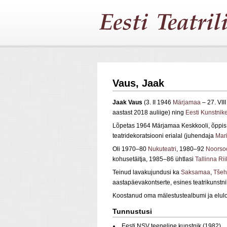
Vaus, Jaak
Jaak Vaus
(3. II 1946
Märjamaa
– 27. VII
aastast 2018 auliige) ning
Eesti Kunstnike
Lõpetas 1964 Märjamaa Keskkooli, õppi
teatridekoratsiooni erialal (juhendaja
Mari
Oli 1970–80
Nukuteatri
, 1980–92
Noorsoo
kohusetäitja, 1985–86 ühtlasi
Tallinna Ri
Teinud lavakujundusi ka
Saksamaa
,
Tšeh
aastapäevakontserte, esines teatrikunstnik
Koostanud oma mälestustealbumi ja elulo
Tunnustusi
Eesti NSV teeneline kunstnik (1982)