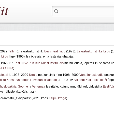
I 2022
Tallinn
), lavastuskunstnik.
Eesti Teatriliidu
(1973),
Lavastuskunstnike Liidu
(1
 Liidu
liige (1995). Isa õpetaja, ema lasteaia juhataja.
s 1965–67
Eesti NSV Riiklikus Kunstiinstituudis
metalli eriala, lõpetas 1972 sama ko
-Liis Küla
).
teatri
ja 1993–2009
Ugala
peakunstnik ning 1998–2000
Vanalinnastuudio
peakun
ikliku Konservatooriumi lavakunstikateedri
ja 1993–95
Viljandi Kultuurikolledži
õppe
hoslovakkia
,
Soome
ja
Venemaa
teatritele. Kujundanud üldlaulupidusid ja
Eesti Va
e näitustel (ka välismaal).
oraamatu „Alevipoiss” (2021, koos
Kalju Orroga
).