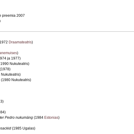
ne preemia 2007
)
1972
Draamateatris
)
anemuises
)
974 ja 1977)
 1990 Nukuteatris)
(1978)
 Nukuteatris)
(1980 Nukuteatris)
3)
84)
ter Pedro nukumäng
(1984
Estonias
)
sackid
(1985 Ugalas)