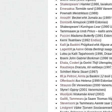
Shakespeare’i
Hamlet
(1986, lavakuns
Ernesaksa
Tormide rand
(1988 Vanem
Pownalli
Meistriklass
(1988)
Anouilh’
Becket ehk Jumala au
(1989 
Donizetti
Armujook
(1989 Estonias)
Shakespeare’i
Kuningas Lear
(1990 U
Tammsaare ja Undi
Priius – kallis ann
Puccini
Madama Butterfly
(1991 Eston
Kerni
Teatrilaev
(1992
Endlas
)
Kalli
ja
Baskini
Prügikast ehk Alguse a
Lagerlöfi
ja
Aaloe
Gösta Berlingi saag
Lutsu ja Kalli
Tagahoovis
(1996, Draam
Ibseni
John Gabriel Borkman
(1996 V
Ehala
,
Costeri
ja Gorini
Thijl Ulenspie
Raudsepa
Dracula, öö valitseja
(1997
Schilleri
Maria Stuart
(1997)
Ilfi ja Petrovi
,
Aimla
ja Baskini
12 tooli
(
Offenbachi
Ilus Helena
(1999 Estonias
Straussi
Öö Veneetsias
(2000 Vanemu
Styne’i
Gypsy
(2001 Vanemuises)
Wuolijoki
Niskamäe kired
(2002)
Gailiti
,
Tammearu
ja Saare
Toomas Ni
Stevensoni
ja Tammearu
Aarete saar
(
Lindgreni
Väike Tjorven Soolavareselt