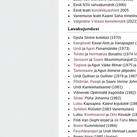
Eesti NSV rahvakunstnik (1990)
Eesti teatri
kunstnikuauhind
2005
Vanemuise teatri Kaarel Saha nimeli
Valgetähe V klassi teenetemärk
(2022
Lavakujundusi
Gyula
Sinine kutsikas
(1970)
Kangilaski
Kaval-Ants ja Vanapagan
(
Undi
ja
Aguri
Punamütsike
(1973)
Tolstoi
ja
Hermaküla
Buratino
(1974
V
Janssoni
ja
Saare
Muumimuinasjutt
(1
Tuglase
ja Aguri
Väike Illimar
(1975 ja
Tammsaare
ja Aguri
Inimese jälgedes
Undi
Gulliver ja Gulliver
(1979 ja 1987
Põldmäe
,
Peegli
ja Saare
Verine John
Undi
Kameeliadaamid
(1981)
Višnevski
Optimistlik tragöödia
(1982)
Shaw’
Püha Johanna
(1982)
Lutsu
Kapsapea. Kalevi kojutulek
(198
Schilleri
Röövlid
(1983 Vanemuises)
Lutsu,
Komissarovi
ja
Orro
Kevade
(19
Fridi
Van Goghi kirjad
ja
de Falla
Meis
Ibseni
Kummitused
(1984)
Feuchtwangeri
ja Undi
Vennad Lauten
Ibseni
Nora
(1985 Ugalas)