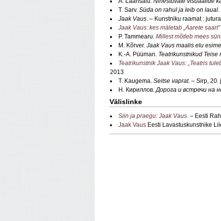
A. Laansalu.
Nihestuvate visuaalide k
T. Sarv.
Süda on rahul ja leib on laual
.
Jaak Vaus
. – Kunstniku raamat : jutur
Jaak Vaus: kes mäletab „Aarete saart
P. Tammearu.
Millest mõtleb mees sü
M. Kõrver.
Jaak Vaus maalis elu esim
K.-A. Püüman.
Teatrikunstnikud Teise
Teatrikunstnik Jaak Vaus: „Teatris tule
2013
T. Kaugema.
Seitse vaprat.
– Sirp, 20.
Н. Кириллов.
Дорога и встречи на н
Välislinke
Siin ja praegu: Jaak Vaus
. – Eesti Ra
Jaak Vaus
Eesti Lavastuskunstnike Li