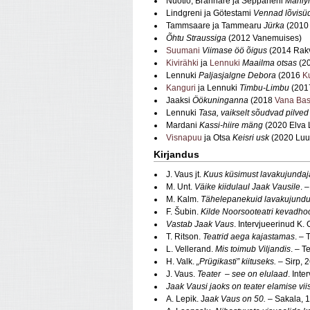
Nuotio, Brännare ja Seppäneni
Marily
Lindgreni ja Götestami
Vennad lõvis
Tammsaare ja Tammearu
Jürka
(2010
Õhtu Straussiga
(2012 Vanemuises)
Suumani
Viimase öö õigus
(2014 Rakv
Kivirähki
ja
Lennuki
Maailma otsas
(20
Lennuki
Paljasjalgne Debora
(2016
K
Kanguri
ja Lennuki
Timbu-Limbu
(2017
Jaaksi
Öökuninganna
(2018
Vana Bask
Lennuki
Tasa, vaikselt sõudvad pilve
Mardani
Kassi-hiire mäng
(2020 Elva L
Visnapuu
ja Otsa
Keisri usk
(2020 Luun
Kirjandus
J. Vaus jt.
Kuus küsimust lavakujundaj
M. Unt.
Väike kiidulaul Jaak Vausile
. 
M. Kalm.
Tähelepanekuid lavakujundu
F. Šubin.
Kilde Noorsooteatri kevadho
Vastab Jaak Vaus
. Intervjueerinud K.
T. Ritson.
Teatrid aega kajastamas
. – 
L. Vellerand.
Mis toimub Viljandis
. – T
H. Valk.
„Prügikasti” kiituseks.
– Sirp, 
J. Vaus.
Teater – see on elulaad
. Inte
Jaak Vausi jaoks on teater elamise vii
A. Lepik. J
aak Vaus on 50.
– Sakala, 1