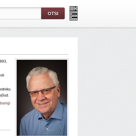
993,
oli
stniku
jõud.
bariigi