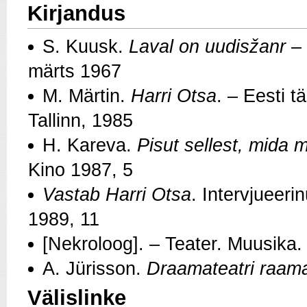
Kirjandus
S. Kuusk.
Laval on uudisžanr – 
märts 1967
M. Märtin.
Harri Otsa
. – Eesti t
Tallinn, 1985
H. Kareva.
Pisut sellest, mida 
Kino 1987, 5
Vastab Harri Otsa
. Intervjueer
1989, 11
[Nekroloog]. – Teater. Muusika.
A. Jürisson.
Draamateatri raam
Välislinke