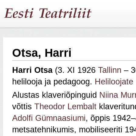
Otsa, Harri
Harri Otsa
(3. XI 1926
Tallinn
– 3
helilooja ja pedagoog.
Heliloojate 
Alustas klaveriõpinguid
Niina Mur
võttis
Theodor Lembalt
klaveritu
Adolfi Gümnaasiumi
, õppis 1942
metsatehnikumis, mobiliseeriti 1