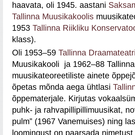
haavata, oli 1945. aastani
Saksa
Tallinna Muusikakoolis
muusikateo
1953
Tallinna Riikliku Konservato
klass).
Oli 1953–59
Tallinna Draamateatr
Muusikakooli ja 1962–88 Tallinna
muusikateoreetiliste ainete õppej
õpetas mõnda aega ühtlasi
Talli
õppematerjale. Kirjutas vokaalsümf
puhk- ja rahvapillipillimuusikat, n
pulm” (1967 Vanemuises) ning las
loomingust on paarsada nimetust