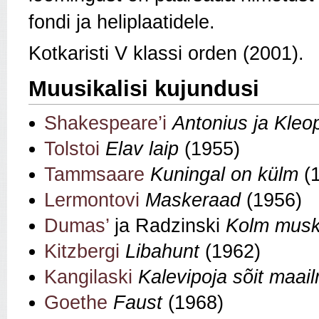
fondi ja heliplaatidele.
Kotkaristi V klassi orden (2001).
Muusikalisi kujundusi
Shakespeare’i
Antonius ja Kleo
Tolstoi
Elav laip
(1955)
Tammsaare
Kuningal on külm
(
Lermontovi
Maskeraad
(1956)
Dumas’
ja Radzinski
Kolm musk
Kitzbergi
Libahunt
(1962)
Kangilaski
Kalevipoja sõit maai
Goethe
Faust
(1968)