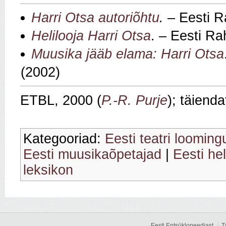
Harri Otsa autoriõhtu
.
– Eesti R
Helilooja Harri Otsa
. – Eesti Ra
Muusika jääb elama: Harri Otsa
(2002)
ETBL, 2000 (
P.-R. Purje
); täiend
Kategooriad:
Eesti teatri looming
Eesti muusikaõpetajad
|
Eesti hel
leksikon
Eesti Entsüklopeediast
T