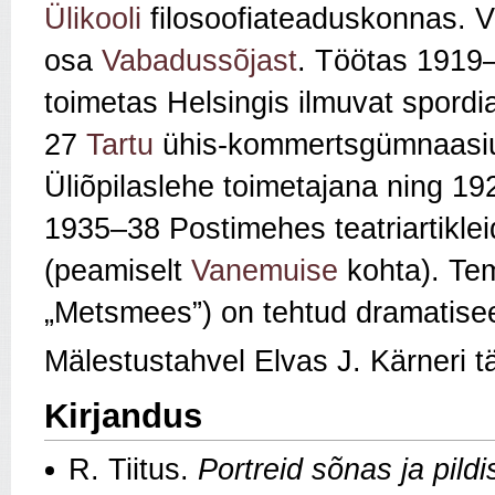
Ülikooli
filosoofiateaduskonnas. Võ
osa
Vabadussõjast
. Töötas 1919
toimetas Helsingis ilmuvat spordia
27
Tartu
ühis-kommertsgümnaasium
Üliõpilaslehe toimetajana ning 1
1935–38 Postimehes teatriartiklei
(peamiselt
Vanemuise
kohta). Tem
„Metsmees”) on tehtud dramatisee
Mälestustahvel Elvas J. Kärneri t
Kirjandus
R. Tiitus.
Portreid sõnas ja pildi