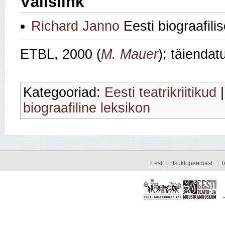
Välislink
Richard Janno
Eesti biograafil
ETBL, 2000 (
M. Mauer
); täienda
Kategooriad:
Eesti teatrikriitikud
biograafiline leksikon
Eesti Entsüklopeediast
T