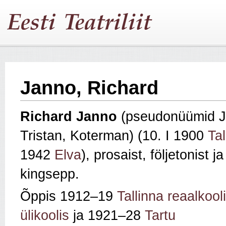
Janno, Richard
Richard
Janno
(pseudonüümid J
Tristan, Koterman) (10. I 1900
Tal
1942
Elva
), prosaist, följetonist ja 
kingsepp.
Õppis 1912–19
Tallinna reaalkool
ülikoolis
ja 1921–28
Tartu