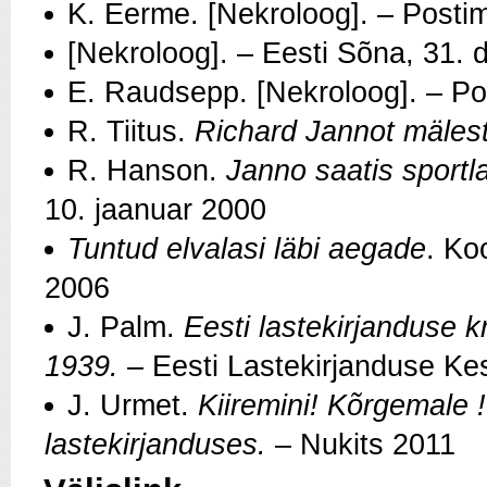
K. Eerme. [Nekroloog]. – Posti
[Nekroloog]. – Eesti Sõna, 31.
E. Raudsepp. [Nekroloog]. – Po
R. Tiitus.
Richard Jannot mäles
R. Hanson.
Janno saatis sport
10. jaanuar 2000
Tuntud elvalasi läbi aegade
. Ko
2006
J. Palm.
Eesti lastekirjanduse kr
1939.
– Eesti Lastekirjanduse Kes
J. Urmet.
Kiiremini! Kõrgemale 
lastekirjanduses.
– Nukits 2011