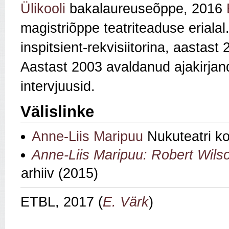
Ülikooli
bakalaureuseõppe, 2016
magistriõppe teatriteaduse erial
inspitsient-rekvisiitorina, aastast
Aastast 2003 avaldanud ajakirjandu
intervjuusid.
Välislinke
Anne-Liis Maripuu
Nukuteatri ko
Anne-Liis Maripuu: Robert Wilso
arhiiv (2015)
ETBL, 2017 (
E. Värk
)