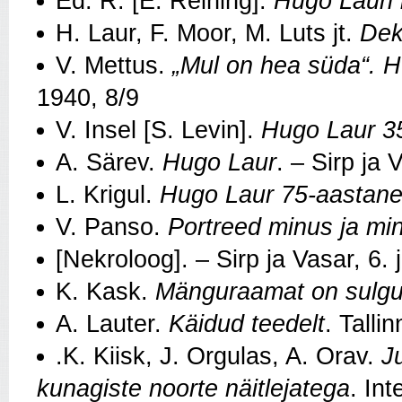
Ed. R. [E. Reining].
Hugo Lauri l
H. Laur, F. Moor, M. Luts jt.
Dek
V. Mettus.
„Mul on hea süda“. 
1940, 8/9
V. Insel [S. Levin].
Hugo Laur 35
A. Särev.
Hugo Laur
. – Sirp ja
L. Krigul.
Hugo Laur 75-aastan
V. Panso.
Portreed minus ja mi
[Nekroloog]. – Sirp ja Vasar, 6.
K. Kask.
Mänguraamat on sulg
A. Lauter.
Käidud teedelt
. Talli
.K. Kiisk, J. Orgulas, A. Orav.
J
kunagiste noorte näitlejatega
. In