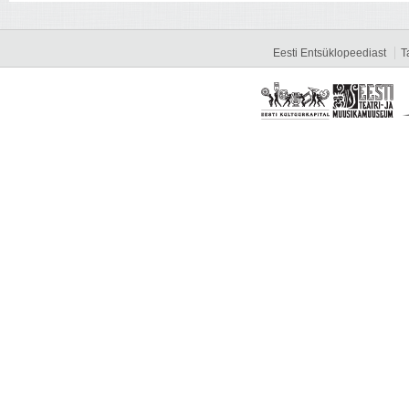
Eesti Entsüklopeediast
T