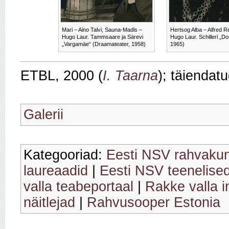
Mari – Aino Talvi, Sauna-Madis –
Hertsog Alba – Alfred R
Hugo Laur. Tammsaare ja Särevi
Hugo Laur. Schilleri „D
„Vargamäe“ (Draamateater, 1958)
1965)
ETBL, 2000 (
I. Taarna
); täiendat
Galerii
Kategooriad:
Eesti NSV rahvakun
laureaadid
|
Eesti NSV teenelise
valla teabeportaal
|
Rakke valla 
näitlejad
|
Rahvusooper Estonia