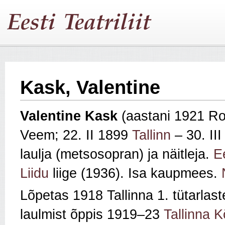
Kask, Valentine
Valentine Kask
(aastani 1921 R
Veem; 22. II 1899
Tallinn
– 30. II
laulja (metsosopran) ja näitleja.
Ee
Liidu
liige (1936). Isa kaupmees.
Lõpetas 1918 Tallinna 1. tütarla
laulmist õppis 1919–23
Tallinna 