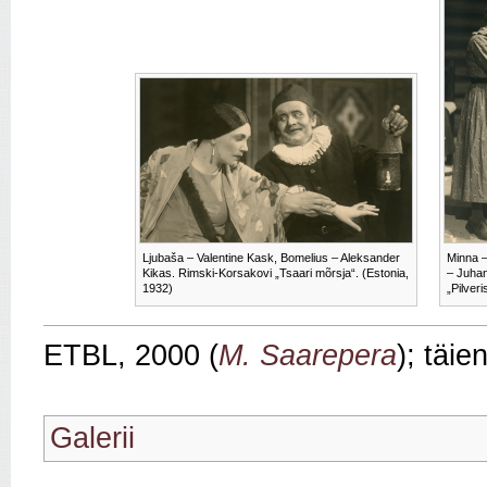
Ljubaša – Valentine Kask, Bomelius – Aleksander
Minna –
Kikas. Rimski-Korsakovi „Tsaari mõrsja“. (Estonia,
– Juha
1932)
„Pilveri
ETBL, 2000 (
M. Saarepera
); täi
Galerii