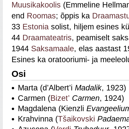
Muusikakoolis
(Emmeline Hellmann
end
Roomas
; õppis ka
Draamastuu
33
Estonia
solist, hiljem esines 
44
Draamateatris
, peamiselt sak
1944
Saksamaale
, elas aastast 
Esines ka oratooriumi- ja meeleol
Osi
Marta (d’Albert’i
Madalik
, 1923)
Carmen (
Bizet’
Carmen
, 1924)
Magdalena (Kienzli
Evangeeliu
Krahvinna (
Tšaikovski
Padaem