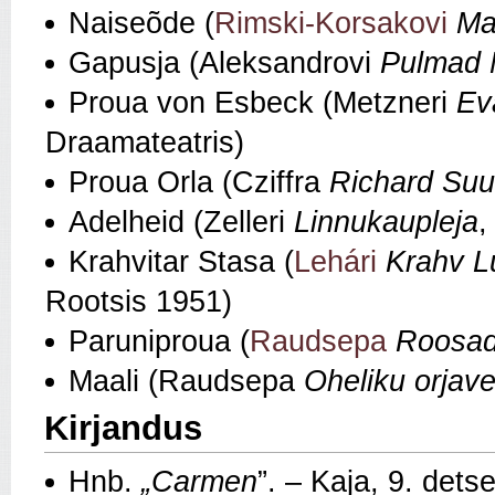
Naiseõde (
Rimski-Korsakovi
Ma
Gapusja (Aleksandrovi
Pulmad 
Proua von Esbeck (Metzneri
Ev
Draamateatris)
Proua Orla (Cziffra
Richard Suu
Adelheid (Zelleri
Linnukaupleja
,
Krahvitar Stasa (
Lehári
Krahv 
Rootsis 1951)
Paruniproua (
Raudsepa
Roosad 
Maali (Raudsepa
Oheliku orjave
Kirjandus
Hnb.
„Carmen
”. – Kaja, 9. det