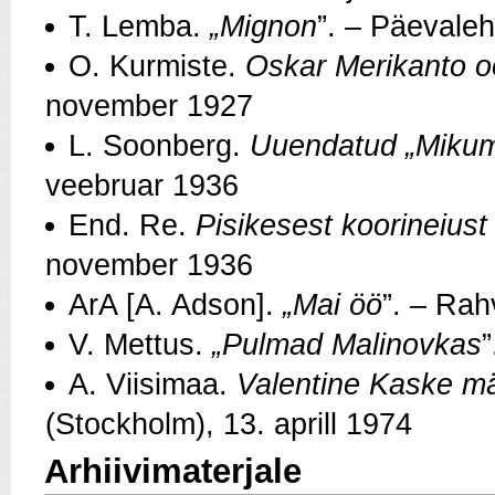
T. Lemba.
„Mignon
”. – Päevale
O. Kurmiste.
Oskar Merikanto o
november 1927
L. Soonberg.
Uuendatud „Mikum
veebruar 1936
End. Re.
Pisikesest koorineiust
november 1936
ArA [A. Adson].
„Mai öö
”. – Rah
V. Mettus.
„Pulmad Malinovkas
A. Viisimaa.
Valentine Kaske m
(Stockholm), 13. aprill 1974
Arhiivimaterjale