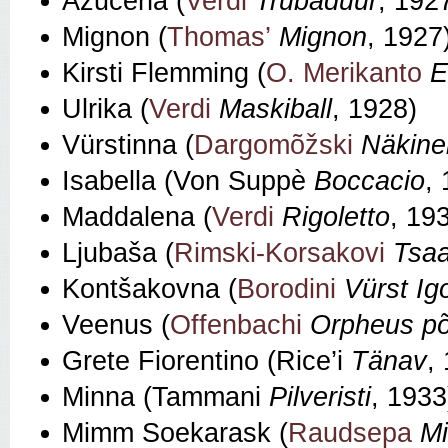
Azucena (
Verdi
Trubaduur
, 192
Mignon (
Thomas’
Mignon
, 1927
Kirsti Flemming (
O. Merikanto
E
Ulrika (
Verdi
Maskiball
, 1928)
Vürstinna (
Dargomõžski
Näkine
Isabella (Von Suppè
Boccacio
,
Maddalena (
Verdi
Rigoletto
, 19
Ljubaša (
Rimski-Korsakovi
Tsaa
Kontšakovna (
Borodini
Vürst Ig
Veenus (
Offenbachi
Orpheus p
Grete Fiorentino (Rice’i
Tänav
,
Minna (Tammani
Pilveristi
, 1933
Mimm Soekarask (
Raudsepa
Mi