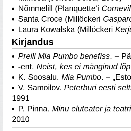
Nõmmelill (Planquette’i
Cornevill
Santa Croce (Millöckeri
Gaspar
Laura Kowałska (Millöckeri
Kerj
Kirjandus
Preili Mia Pumbo benefiss
. – Pä
-ent.
Neist, kes ei mänginud lõp
K. Soosalu.
Mia Pumbo
. – „Esto
V. Samoilov.
Peterburi eesti sel
1991
P. Pinna.
Minu eluteater ja teat
2010