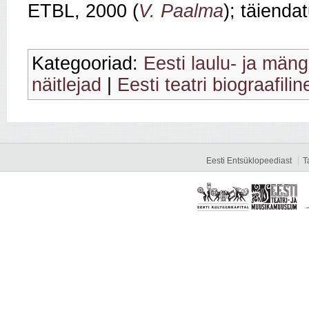
ETBL, 2000 (
V. Paalma
); täienda
Kategooriad:
Eesti laulu- ja mäng
näitlejad
|
Eesti teatri biograafili
Eesti Entsüklopeediast
T