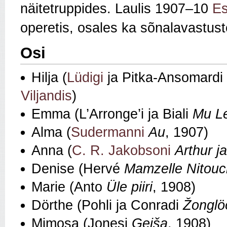
näitetruppides. Laulis 1907–10
Es
operetis, osales ka sõnalavastust
Osi
Hilja (
Lüdigi
ja Pitka-Ansomardi
Viljandis
)
Emma (L’Arronge’i ja Biali
Mu L
Alma (
Sudermanni
Au
, 1907)
Anna (
C. R. Jakobsoni
Arthur j
Denise (Hervé
Mamzelle Nitou
Marie (Anto
Üle piiri
, 1908)
Dörthe (Pohli ja Conradi
Žonglö
Mimosa (Jonesi
Geiša
, 1908)