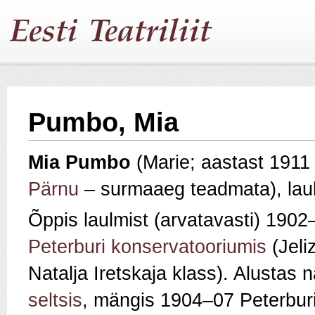
Pumbo, Mia
Mia
Pumbo
(Marie; aastast 1911
Pärnu
– surmaaeg teadmata), laul
Õppis laulmist (arvatavasti) 1902
Peterburi konservatooriumis
(Jeli
Natalja Iretskaja klass). Alustas 
seltsis
, mängis 1904–07 Peterburi