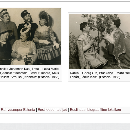
nniku, Johannes Kaal, Lotte – Leida Marie
, Aednik Eisenstein – Valdur Tohera, Kokk
Danilo – Georg Ots, Praskovja – Mare Hel
Hellam. Straussi „Nahkhiir“ (Estonia, 1953)
Lehári „Lõbus lesk“. (Estonia, 1955)
|
Rahvusooper Estonia
|
Eesti ooperilauljad
|
Eesti teatri biograafiline leksikon