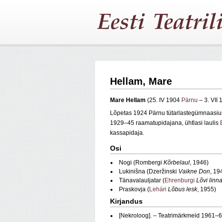
Hellam, Mare
Mare Hellam
(25. IV 1904
Pärnu
– 3. VII
Lõpetas 1924 Pärnu tütarlastegümnaasiu
1929–45 raamatupidajana, ühtlasi laulis
kassapidaja.
Osi
Nogi (Rombergi
Kõrbelaul
, 1946)
Lukinišna (Dzeržinski
Vaikne Don
, 19
Tänavalauljatar (
Ehrenburgi
Lõvi linna
Praskovja (
Lehári
Lõbus lesk
, 1955)
Kirjandus
[Nekroloog]. – Teatrimärkmeid 1961–