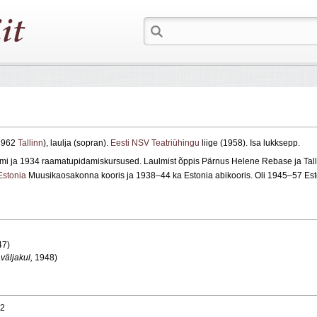
 1962
Tallinn
), laulja (sopran).
Eesti NSV Teatriühingu
liige (1958). Isa lukksepp.
mi ja 1934 raamatupidamiskursused. Laulmist õppis Pärnus Helene Rebase ja Tal
Estonia
Muusikaosakonna kooris ja 1938–44 ka Estonia abikooris. Oli 1945–57 Esto
47)
väljakul,
1948)
62