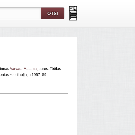
linnas
Varvara Malama
juures. Töötas
nias koorilaulja ja 1957–59