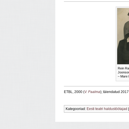
Rein Ra
Joonson
– Mare 
ETBL, 2000 (
V. Paalma
); täiendatud 2017
Kategooriad:
Eesti teatri haldustöötajad