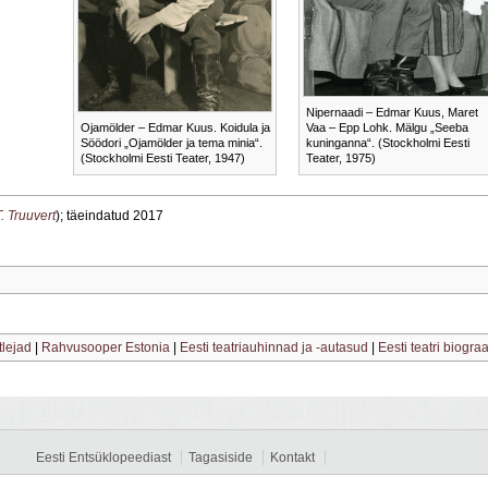
Nipernaadi – Edmar Kuus, Maret
Ojamölder – Edmar Kuus. Koidula ja
Vaa – Epp Lohk. Mälgu „Seeba
Söödori „Ojamölder ja tema minia“.
kuninganna“. (Stockholmi Eesti
(Stockholmi Eesti Teater, 1947)
Teater, 1975)
T. Truuvert
); täeindatud 2017
tlejad
|
Rahvusooper Estonia
|
Eesti teatriauhinnad ja -autasud
|
Eesti teatri biograa
Eesti Entsüklopeediast
Tagasiside
Kontakt