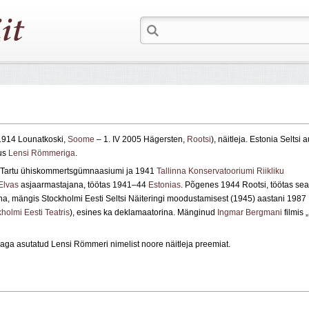
1914 Lounatkoski,
Soome
– 1. IV 2005 Hägersten,
Rootsi
), näitleja. Estonia Seltsi a
lus
Lensi Römmeriga
.
3 Tartu ühiskommertsgümnaasiumi ja 1941
Tallinna Konservatooriumi Riikliku
Elvas
asjaarmastajana, töötas 1941–44
Estonias
. Põgenes 1944 Rootsi, töötas sea
ana, mängis Stockholmi Eesti Seltsi Näiteringi moodustamisest (1945) aastani 1987
holmi Eesti Teatris
), esines ka deklamaatorina. Mänginud
Ingmar Bergmani
filmis
aga asutatud Lensi Römmeri nimelist noore näitleja preemiat.