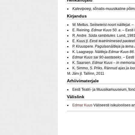
Helikandjaid
Kalevipoeg
, sõnalis-muusikaline põim
Kirjandus
W. Mettus.
Seitseteist noort näitlejat
. –
E. Reining.
Edmar Kuus 50. a
. – Eest
R. Andre.
Süda rambitules
. Lund, 198
E. Kuus jt.
Eesti teatriinimesed paoteel
P. Kruuspere.
Pagulasnäitleja ja tem
K. Laagsepp.
Näitleja Edmar Kuus 86
Edmar Kuus sai 90-aastaseks
. – Eest
K. Saarsen.
Edmar Kuus – in memoria
K. Simmo, S. Priks.
Rännud ajas ja loo
M. Järv jt. Tallinn, 2011
Arhiivimaterjale
Eesti Teatri- ja Muusikamuuseum, fon
Välislink
Edmar Kuus
Väliseesti isikuloolise