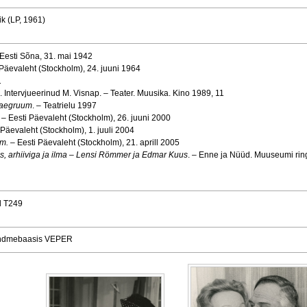
ik (LP, 1961)
 Eesti Sõna, 31. mai 1942
i Päevaleht (Stockholm), 24. juuni 1964
1
. Intervjueerinud M. Visnap. – Teater. Muusika. Kino 1989, 11
a aegruum
. – Teatrielu 1997
. – Eesti Päevaleht (Stockholm), 26. juuni 2000
i Päevaleht (Stockholm), 1. juuli 2004
m.
– Eesti Päevaleht (Stockholm), 21. aprill 2005
s, arhiiviga ja ilma – Lensi Römmer ja Edmar Kuus
. – Enne ja Nüüd. Muuseumi ri
d T249
s andmebaasis VEPER