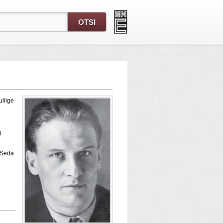
uliige
l
 „Seda