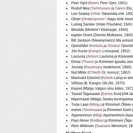
Peer Gynt (
Ibseni
Peer Gynt
, 1941)
Rudolf Ikka (
Tammsaare
ja
Särevi
Elu
Leo Saalep (
Vilde
Tabamata ime
, 194
Oliver (
Shakespeare’i
Nagu teile meel
Ludvig Sander (Vilde
Pisuhänd
, 1943
Béralde (Molière’i
Ebahaige
, 1944)
kapten Grant (Zīvertsi
Mülkasoo
, 1945
Bill Jackson (Niewiarowiczi
Ma armast
Ojamölder (
Koidula
ja
Söödori
Ojamöl
Jüri Kurve (
Kangro
Linnuaiad
, 1952)
Lauluisa (
Adsoni
Lauluisa ja Kirjaneits
Elmar (
Thoeni
ja Römmeri
Igaviku ves
Joosep (
Raudsepa
Vedelvorst
, 1960)
Nat Miller (
O’Neilli
Oi, noorus!
, 1962)
Manivald Edurind (
Külveti
Lamp ei toh
Võõras (B. Kangro
Üle jõe
, 1970)
Kaarel (Mälgu
Valgus sinu kätes
, 197
Taavet Tagasaare (
Eerme
Kuid kõik lä
Nipernaadi (Mälgu
Seeba kuningann
Turja Laas (
Mälgu
ja Römmeri
Õitsev 
Indrek (
Tammsaare
ja Römmeri
Karin 
Agamemnon (
Mägi
Agamemnoni kojut
Paul Abner (
Ristikivi
ja Römmeri
Õige
Rein Wiikman (
Saarseni
Merehunt
, 1