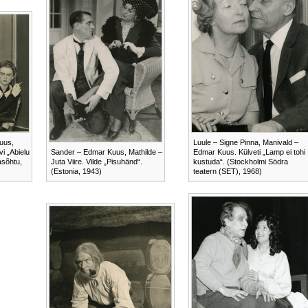
uus,
Luule – Signe Pinna, Manivald –
i „Abielu
Sander – Edmar Kuus, Mathilde –
Edmar Kuus. Külveti „Lamp ei tohi
asõhtu,
Juta Viire. Vilde „Pisuhänd“.
kustuda“. (Stockholmi Södra
(Estonia, 1943)
teatern (SET), 1968)