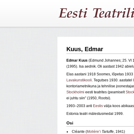
Kuus, Edmar
Edmar Kuus
(Edmund Johannes; 25. VI 
(1995). Isa aednik. Oli aastast 1942 abie
Elas aastani 1918 Soomes, lõpetas 193
Lavakunstikooli
. Tegutses 1930. aastatel
kontoriametnikuna ja tehnilise joonestaj
Stockholmi
eesti teatrites (peamiselt
Stock
ei juhtu siin” (1950, Rootsi).
1993–2003 anti
Eestis
välja koos abikaas
Estonia teatri mälestusmedal 1999.
Osi
Cléante (
Molière’i
Tartuffe
, 1941)