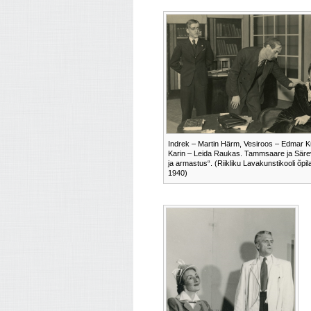
Indrek – Martin Härm, Vesiroos – Edmar K
Karin – Leida Raukas. Tammsaare ja Särev
ja armastus“. (Riikliku Lavakunstikooli õpil
1940)