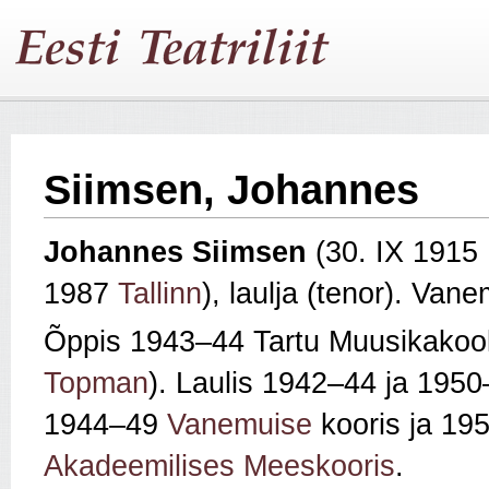
Siimsen, Johannes
Johannes Siimsen
(30. IX 1915
1987
Tallinn
), laulja (tenor). Van
Õppis 1943–44 Tartu Muusikakool
Topman
). Laulis 1942–44 ja 195
1944–49
Vanemuise
kooris ja 1
Akadeemilises Meeskooris
.