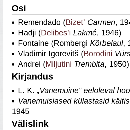
Osi
Remendado (
Bizet’
Carmen
, 19
Hadji (
Delibes’i
Lakmé
, 1946)
Fontaine (Rombergi
Kõrbelaul
,
Vladimir Igorevitš (
Borodini
Vürs
Andrei (
Miljutini
Trembita
, 1950)
Kirjandus
L. K.
„Vanemuine” eeloleval hoo
Vanemuislased külastasid käitisi
1945
Välislink