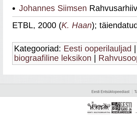
Johannes Siimsen
Rahvusarhiiv
ETBL, 2000 (
K. Haan
); täiendatu
Kategooriad:
Eesti ooperilauljad
biograafiline leksikon
|
Rahvusoop
Eesti Entsüklopeediast
T