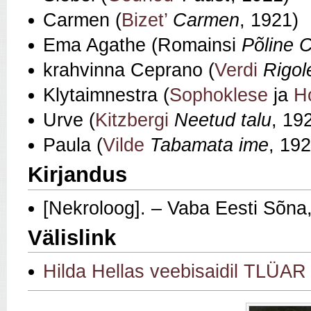
Carmen (
Bizet’
Carmen
, 1921)
Ema Agathe (Romainsi
Põline 
krahvinna Ceprano (
Verdi
Rigol
Klytaimnestra (
Sophoklese
ja
H
Urve (
Kitzbergi
Neetud talu
, 19
Paula (
Vilde
Tabamata ime
, 192
Kirjandus
[Nekroloog]. – Vaba Eesti Sõna
Välislink
Hilda Hellas veebisaidil TLÜAR v