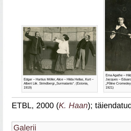
Ema Agathe – Hild
Edgar – Hartius Möller, Alice – Hilda Hellas, Kurt –
Jacques – Eduard 
Albert Liik. Strindbergi „Surmatants“. (Estonia,
„Põline Cromedeyr
1919)
1921)
ETBL, 2000 (
K. Haan
); täiendatu
Galerii