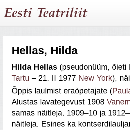
Hellas, Hilda
Hilda Hellas
(pseudonüüm, õieti 
Tartu
– 21. II 1977
New York
), nä
Õppis laulmist eraõpetajate (
Paul
Alustas lavategevust 1908
Vanem
samas näitleja, 1909–10 ja 1912
näitleja. Esines ka kontserdilaulj