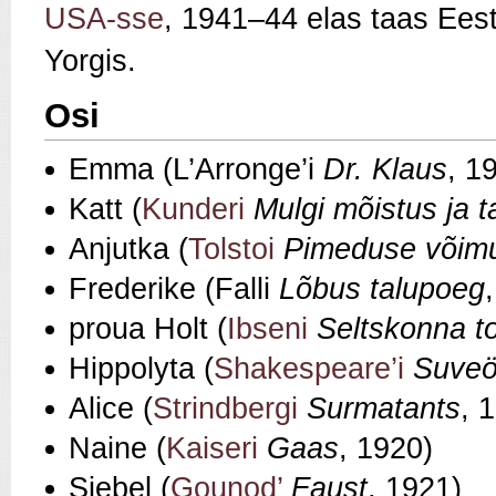
USA-sse
, 1941–44 elas taas Eest
Yorgis.
Osi
Emma (L’Arronge’i
Dr. Klaus
, 1
Katt (
Kunderi
Mulgi mõistus ja t
Anjutka (
Tolstoi
Pimeduse võim
Frederike (Falli
Lõbus talupoeg
proua Holt (
Ibseni
Seltskonna t
Hippolyta (
Shakespeare’i
Suveö
Alice (
Strindbergi
Surmatants
, 
Naine (
Kaiseri
Gaas
, 1920)
Siebel (
Gounod’
Faust
, 1921)