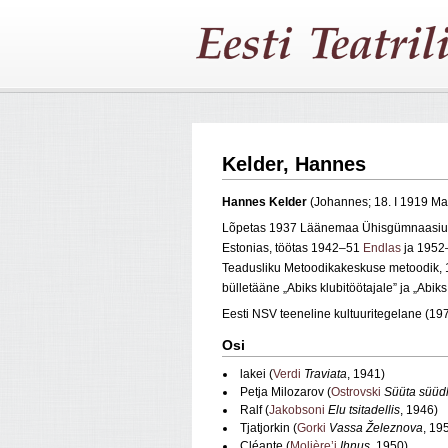
Kelder, Hannes
Hannes Kelder
(Johannes; 18. I 1919 Ma
Lõpetas 1937 Läänemaa Ühisgümnaasiu
Estonias, töötas 1942–51
Endlas
ja 195
Teadusliku Metoodikakeskuse metoodik, 1
bülletääne „Abiks klubitöötajale” ja „Abik
Eesti NSV teeneline kultuuritegelane (197
Osi
lakei (
Verdi
Traviata
, 1941)
Petja Milozarov (
Ostrovski
Süüta süüd
Ralf (
Jakobsoni
Elu tsitadellis
, 1946)
Tjatjorkin (
Gorki
Vassa Železnova
, 19
Cléante (
Molière’i
Ihnus
, 1950)