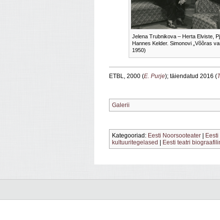
Jelena Trubnikova – Herta Elviste, Pj
Hannes Kelder. Simonovi „Võõras vari
1950)
ETBL, 2000 (
E. Purje
); täiendatud 2016 (
T
Galerii
Kategooriad:
Eesti Noorsooteater
|
Eesti
kultuuritegelased
|
Eesti teatri biograafil