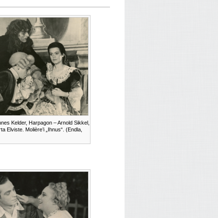
nes Kelder, Harpagon – Arnold Sikkel,
a Elviste. Molière’i „Ihnus“. (Endla,