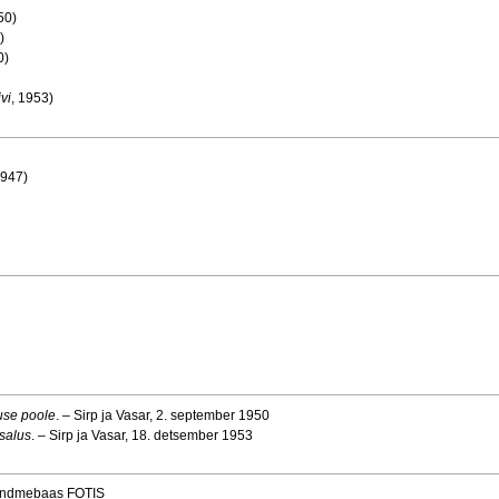
50)
)
0)
vi
, 1953)
947)
suse poole
. – Sirp ja Vasar, 2. september 1950
salus
. – Sirp ja Vasar, 18. detsember 1953
 andmebaas FOTIS