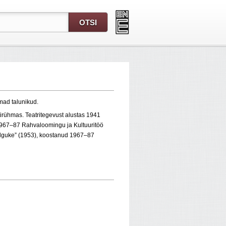
emad talunikud.
tirühmas. Teatritegevust alustas 1941
g 1967–87 Rahvaloomingu ja Kultuuritöö
alguke” (1953), koostanud 1967–87