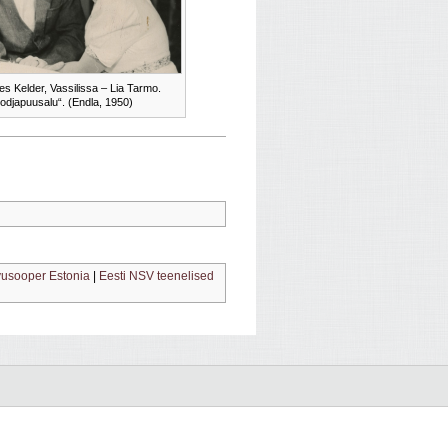
s Kelder, Vassilissa – Lia Tarmo.
Lodjapuusalu“. (Endla, 1950)
usooper Estonia
|
Eesti NSV teenelised