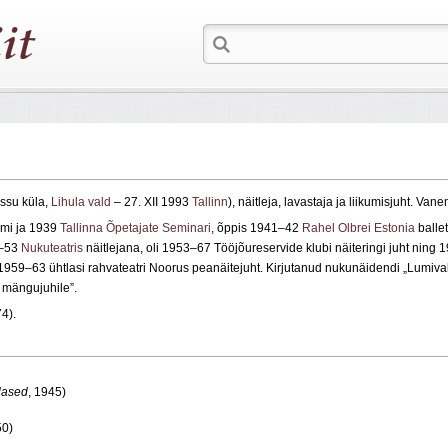
ssu küla,
Lihula vald
– 27. XII 1993
Tallinn
), näitleja, lavastaja ja liikumisjuht. Van
mi ja 1939
Tallinna Õpetajate Seminari
, õppis 1941–42
Rahel Olbrei
Estonia
balle
2–53
Nukuteatris
näitlejana, oli 1953–67 Tööjõureservide klubi näiteringi juht nin
959–63 ühtlasi rahvateatri Noorus peanäitejuht. Kirjutanud nukunäidendi „Lumiv
s mängujuhile”.
4).
lased
, 1945)
50)