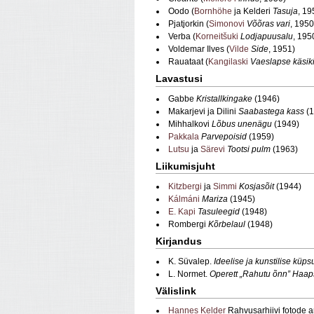
Oodo (
Bornhöhe
ja Kelderi
Tasuja
, 19
Pjatjorkin (
Simonovi
Võõras vari
, 1950
Verba (
Korneitšuki
Lodjapuusalu
, 195
Voldemar Ilves (
Vilde
Side
, 1951)
Rauataat (
Kangilaski
Vaeslapse käsiki
Lavastusi
Gabbe
Kristallkingake
(1946)
Makarjevi ja Dilini
Saabastega kass
(1
Mihhalkovi
Lõbus unenägu
(1949)
Pakkala
Parvepoisid
(1959)
Lutsu
ja
Särevi
Tootsi pulm
(1963)
Liikumisjuht
Kitzbergi
ja
Simmi
Kosjasõit
(1944)
Kálmáni
Mariza
(1945)
E. Kapi
Tasuleegid
(1948)
Rombergi
Kõrbelaul
(1948)
Kirjandus
K. Süvalep.
Ideelise ja kunstilise küp
L. Normet.
Operett „Rahutu õnn” Haap
Välislink
Hannes Kelder
Rahvusarhiivi fotode