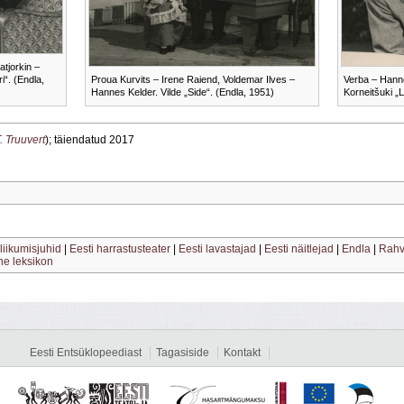
atjorkin –
“. (Endla,
Proua Kurvits – Irene Raiend, Voldemar Ilves –
Verba – Hanne
Hannes Kelder. Vilde „Side“. (Endla, 1951)
Korneitšuki „
. Truuvert
); täiendatud 2017
 liikumisjuhid
|
Eesti harrastusteater
|
Eesti lavastajad
|
Eesti näitlejad
|
Endla
|
Rahv
ine leksikon
Eesti Entsüklopeediast
Tagasiside
Kontakt