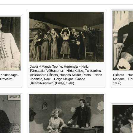
Javot – Magda Toome, Hortensia – Helju
Pärnasalu, Võõrasema – Hilda Kallas, Tuhkatriinu –
Kelder, taga:
Aleksandra Põldots, Hannes Kelder, Prints – Henn
Cléante – Han
Traviata“.
Jaaniste, Narr – Heigo Meigas. Gabbe
Mariane – Hert
„Kristallkingake”. (Endla, 1946)
1950)